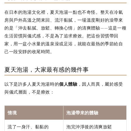
在日本的泡湯文化裡，夏天泡湯一點也不奇怪。整天在冷氣
房與戶外高溫之間來回、流汗黏膩，一場溫度剛好的澡帶來
的是「沖去黏膩、放鬆、轉換心情」的清爽體驗——這是一種
生活習慣與儀式感，不是為了追求療效。把這份習慣帶回
家，用一盆小水量的溫泉澡或足浴，就能在最熱的季節給自
己一段安靜的收尾時間。
夏天泡湯，大家最有感的幾件事
以下是許多人夏天泡湯時的
個人體驗
，因人而異，屬於感受
與儀式層面，不是療效：
情境
泡湯帶來的體驗
流了一身汗、黏黏的
泡完沖淨後的清爽放鬆