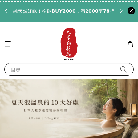
𝟵𝟵全
純天然好眠！輸碼𝗕𝗨𝗬𝟮𝟬𝟬𝟬，滿𝟮𝟬𝟬𝟬享𝟳𝟴折
搜尋