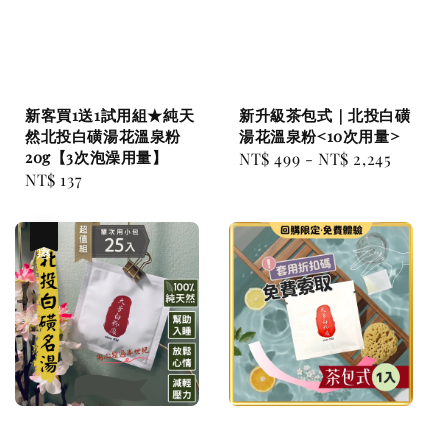
新客買1送1試用組★純天
新升級茶包式｜北投白磺
然北投白磺湯花溫泉粉
湯花溫泉粉<10次用量>
20g【3次泡澡用量】
Regular
NT$ 499
-
NT$ 2,245
Regular
NT$ 137
price
price
優惠