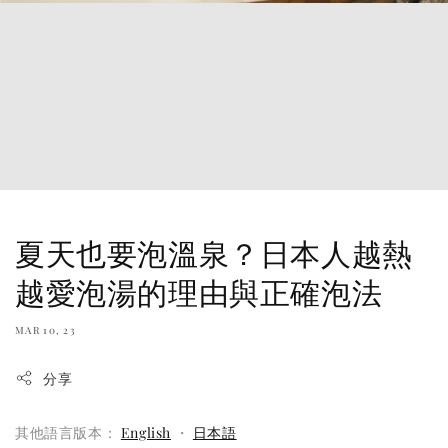
夏天也要泡溫泉？日本人越熱
越愛泡湯的理由與正確泡法
MAR 10, 23
分享
其他語言版本：
English
・
日本語