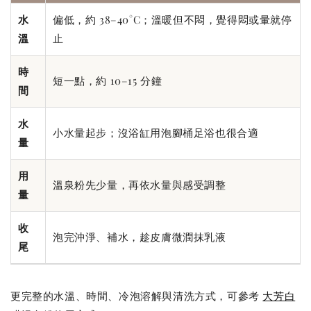
水
偏低，約 38–40°C；溫暖但不悶，覺得悶或暈就停
溫
止
時
短一點，約 10–15 分鐘
間
水
小水量起步；沒浴缸用泡腳桶足浴也很合適
量
用
溫泉粉先少量，再依水量與感受調整
量
收
泡完沖淨、補水，趁皮膚微潤抹乳液
尾
更完整的水溫、時間、冷泡溶解與清洗方式，可參考
大芳白