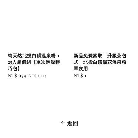
純天然北投白磺溫泉粉 •
新品免費索取｜升級茶包
25入超值組【單次泡澡輕
式｜北投白磺湯花溫泉粉
巧包】
單次用
Sale
NT$ 959
Regular
Regular
NT$ 1
NT$ 1,225
price
price
price
返回