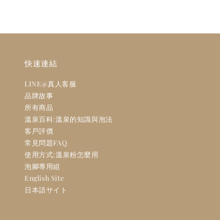
快速連結
LINE@真人客服
品牌故事
所有商品
溫泉百科:溫泉的知識與泡法
客戶評價
常見問題FAQ
使用方式:溫泉粉怎麼用
泡腳專用組
English Site
日本語サイト