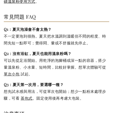
磺溫泉粉使用方式
。
常見問題 FAQ
Q1：夏天泡澡會不會太熱？
不一定要泡到很熱。夏天把水溫調到溫暖但不悶的程度、時
間先短一點即可；覺得悶、暈或不舒服就先停止。
Q2：沒有浴缸，夏天也能用溫泉粉嗎？
可以先從足浴開始。用乾淨的泡腳桶或深一點的容器，搭少
量溫泉粉、小水量、短時間，比較好掌握。想單次體驗可從
單次小包
試起。
Q3：夏天第一次用，要選哪一種？
想先試水感與用法，可從單次包開始；想少一點粉末處理步
驟，可看
茶包式
。固定使用後再考慮大包裝。