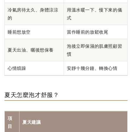
冷氣房待太久、身體涼涼
用溫水暖一下、慢下來的儀
的
式
睡前想放空
當作睡前的放鬆收尾
泡後立即保濕的肌膚照顧習
夏天出油、曬後想保養
慣
心情煩躁
安靜十幾分鐘、轉換心情
夏天怎麼泡才舒服？
項
夏天建議
目