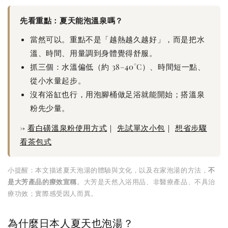
先看重點：夏天能泡溫泉嗎？
當然可以。重點不是「越熱越久越好」，而是把水
溫、時間、用量調到身體覺得舒服。
抓三個：水溫偏低（約 38–40°C）、時間短一點、
從小水量起步。
沒有浴缸也行，用泡腳桶做足浴就能開始；搭溫泉
粉先少量。
→
看白磺溫泉粉使用方式
｜
先試單次小包
｜
想省步驟
看茶包式
小提醒：本文描述夏天泡湯的體驗與文化，以及在家泡湯的方法，
不
是大芳產品的療效宣稱
。大芳是天然入浴用品、非醫療產品、不具治
療功效；實際感受因人而異。
為什麼日本人夏天也泡湯？