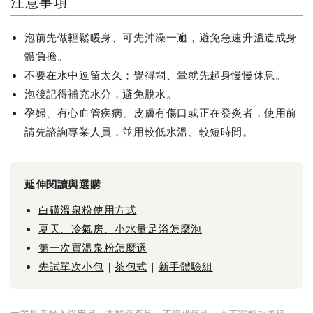
注意事項
泡前先做輕鬆暖身、可先沖澡一遍，避免急速升溫造成身
體負擔。
不要在水中逗留太久；覺得悶、暈就先起身慢慢休息。
泡後記得補充水分，避免脫水。
孕婦、有心血管疾病、皮膚有傷口或正在發炎者，使用前
請先諮詢專業人員，並用較低水溫、較短時間。
延伸閱讀與選購
白磺溫泉粉使用方式
夏天、冷氣房、小水量足浴怎麼泡
第一次買溫泉粉怎麼選
先試單次小包
｜
茶包式
｜
新手體驗組