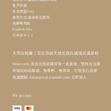
客戶評價
常見問題FAQ
使用方式:溫泉粉怎麼用
泡腳專用組
English Site
日本語サイト
大芳白粉廠｜百分百純天然北投白磺湯花溫泉粉
Since1956 源自北投硫磺谷第一道泉源，堅持古法濃
萃湯花結晶製成，無香料、無添加，打造安心居家
泡湯體驗 dafang1956@gmail.com 立即加入
We accept