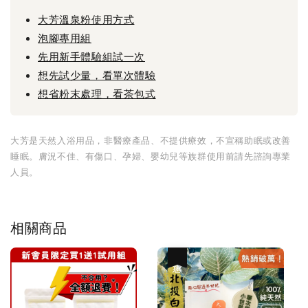
大芳溫泉粉使用方式
泡腳專用組
先用新手體驗組試一次
想先試少量，看單次體驗
想省粉末處理，看茶包式
大芳是天然入浴用品，非醫療產品、不提供療效，不宣稱助眠或改善
睡眠。膚況不佳、有傷口、孕婦、嬰幼兒等族群使用前請先諮詢專業
人員。
相關商品
優惠