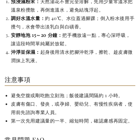
預浸濕粉末：
天然湯花不會完全溶解，先用少量常溫水把
溫泉粉攪散，再倒進溫水，避免結塊浮起。
調好水溫水量：
約 40℃、水位蓋過腳踝；倒入粉水後用手
攪勻，水會帶出淡乳白與白磺香。
安靜地泡 15～20 分鐘：
把手機放遠一點，專心深呼吸，
讓這段時間單純屬於放鬆。
沖淨並保濕：
起身後用清水把腳沖乾淨，擦乾、趁皮膚微
潤抹上乳液。
注意事項
避免空腹或剛吃飽立刻泡；飯後建議間隔約 1 小時。
皮膚有傷口、發炎，或孕婦、嬰幼兒、有慢性疾病者，使
用前先諮詢專業人員。
第一次先用建議量的一半、縮短時間，確認膚感再固定。
常見問題 FAQ