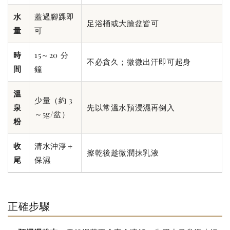
水
蓋過腳踝即
足浴桶或大臉盆皆可
量
可
時
15～20 分
不必貪久；微微出汗即可起身
間
鐘
溫
少量（約 3
泉
先以常溫水預浸濕再倒入
～5g/盆）
粉
收
清水沖淨＋
擦乾後趁微潤抹乳液
尾
保濕
正確步驟