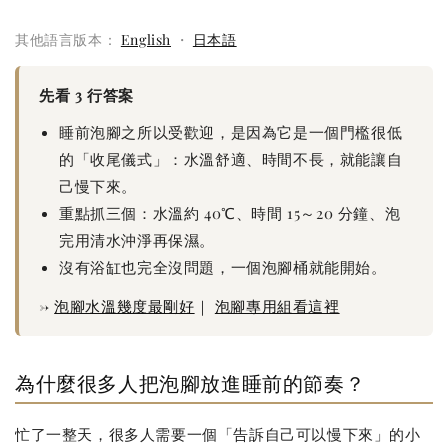
其他語言版本：
English
・
日本語
先看 3 行答案
睡前泡腳之所以受歡迎，是因為它是一個門檻很低
的「收尾儀式」：水溫舒適、時間不長，就能讓自
己慢下來。
重點抓三個：水溫約 40℃、時間 15～20 分鐘、泡
完用清水沖淨再保濕。
沒有浴缸也完全沒問題，一個泡腳桶就能開始。
→
泡腳水溫幾度最剛好
｜
泡腳專用組看這裡
為什麼很多人把泡腳放進睡前的節奏？
忙了一整天，很多人需要一個「告訴自己可以慢下來」的小