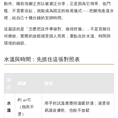
動作。睡前泡腳之所以被廣泛分享，正是因為它簡單、低門
檻、不需要浴缸，就能成為固定的收尾儀式——把腳泡進溫水
裡，給自己十幾分鐘的安靜時間。
這篇談的是「怎麼把這件事做對、做得舒服」，不是宣稱任
何療效。實際的放鬆感受因人而異，重點在於水溫、時間與
環境的細節。
水溫與時間：先抓住這張對照表
項
建議
說明
目
約 40℃
水
用手肘試溫應覺得溫暖舒適；過燙容
（熱而不
溫
易讓皮膚乾、也較不放鬆
燙）