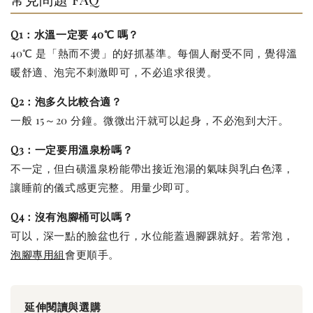
Q1：水溫一定要 40℃ 嗎？
40℃ 是「熱而不燙」的好抓基準。每個人耐受不同，覺得溫
暖舒適、泡完不刺激即可，不必追求很燙。
Q2：泡多久比較合適？
一般 15～20 分鐘。微微出汗就可以起身，不必泡到大汗。
Q3：一定要用溫泉粉嗎？
不一定，但白磺溫泉粉能帶出接近泡湯的氣味與乳白色澤，
讓睡前的儀式感更完整。用量少即可。
Q4：沒有泡腳桶可以嗎？
可以，深一點的臉盆也行，水位能蓋過腳踝就好。若常泡，
泡腳專用組
會更順手。
延伸閱讀與選購