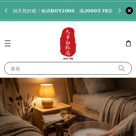
𝟵𝟵全
純天然好眠！輸碼𝗕𝗨𝗬𝟮𝟬𝟬𝟬，滿𝟮𝟬𝟬𝟬享𝟳𝟴折
搜尋