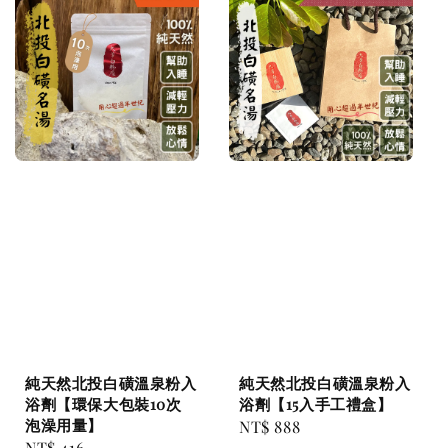
純天然北投白磺溫泉粉入
純天然北投白磺溫泉粉入
浴劑【環保大包裝10次
浴劑【15入手工禮盒】
泡澡用量】
Regular
NT$ 888
Regular
NT$ 416