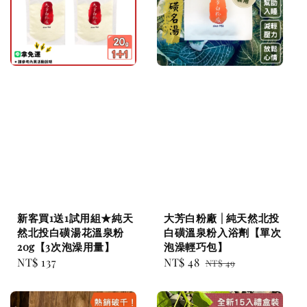
新客買1送1試用組★純天
大芳白粉廠 | 純天然北投
然北投白磺湯花溫泉粉
白磺溫泉粉入浴劑【單次
20g【3次泡澡用量】
泡澡輕巧包】
Regular
NT$ 137
Sale
NT$ 48
Regular
NT$ 49
price
price
price