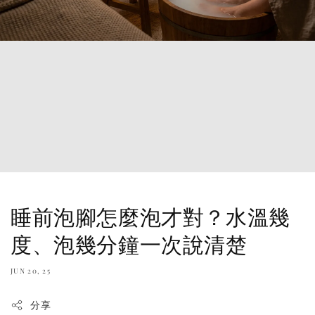
睡前泡腳怎麼泡才對？水溫幾
度、泡幾分鐘一次說清楚
JUN 20, 25
分享