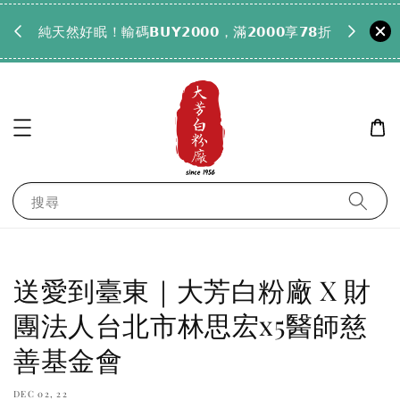
𝟵𝟵全
純天然好眠！輸碼𝗕𝗨𝗬𝟮𝟬𝟬𝟬，滿𝟮𝟬𝟬𝟬享𝟳𝟴折
搜尋
送愛到臺東｜大芳白粉廠 X 財
團法人台北市林思宏x5醫師慈
善基金會
DEC 02, 22