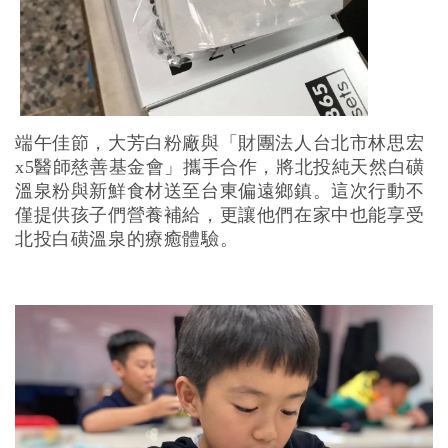
端午佳節，大芳白粉廠與「財團法人台北市林思宏
x5醫師慈善基金會」攜手合作，將北投純天然白磺
溫泉粉與新鮮食材送至台東偏遠鄉鎮。這次行動不
僅提供孩子們營養補給，更讓他們在家中也能享受
北投白磺溫泉的療癒體驗。