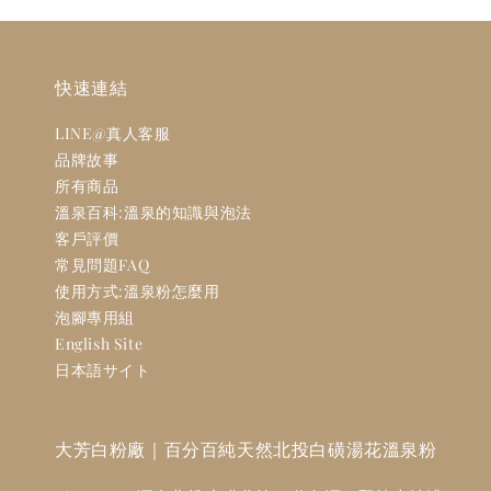
快速連結
LINE@真人客服
品牌故事
所有商品
溫泉百科:溫泉的知識與泡法
客戶評價
常見問題FAQ
使用方式:溫泉粉怎麼用
泡腳專用組
English Site
日本語サイト
大芳白粉廠｜百分百純天然北投白磺湯花溫泉粉