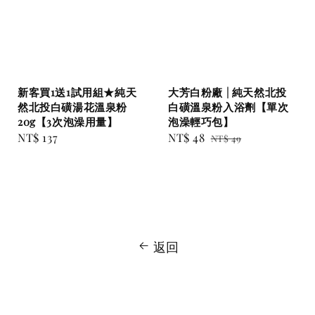
新客買1送1試用組★純天
大芳白粉廠 | 純天然北投
然北投白磺湯花溫泉粉
白磺溫泉粉入浴劑【單次
20g【3次泡澡用量】
泡澡輕巧包】
Regular
NT$ 137
Sale
NT$ 48
Regular
NT$ 49
price
price
price
返回