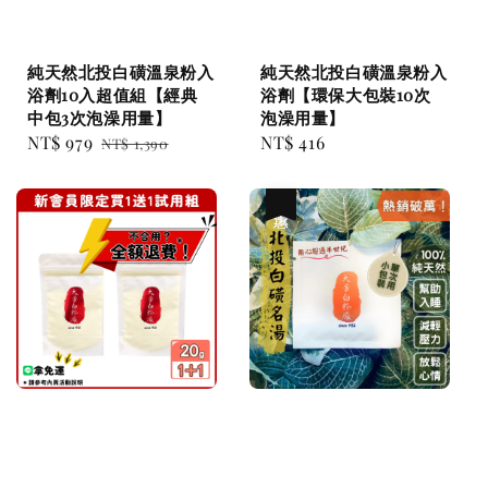
純天然北投白磺溫泉粉入
純天然北投白磺溫泉粉入
浴劑10入超值組【經典
浴劑【環保大包裝10次
中包3次泡澡用量】
泡澡用量】
Sale
NT$ 979
Regular
Regular
NT$ 416
NT$ 1,390
price
price
price
優惠