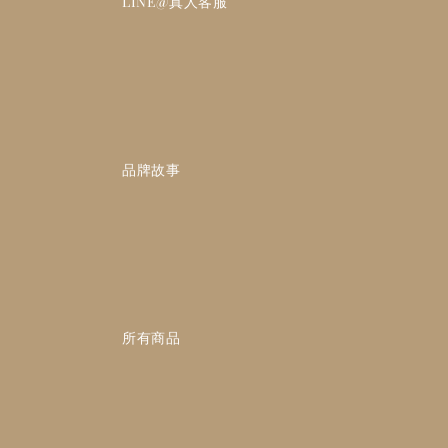
                    LINE@真人客服

                    品牌故事

                    所有商品
