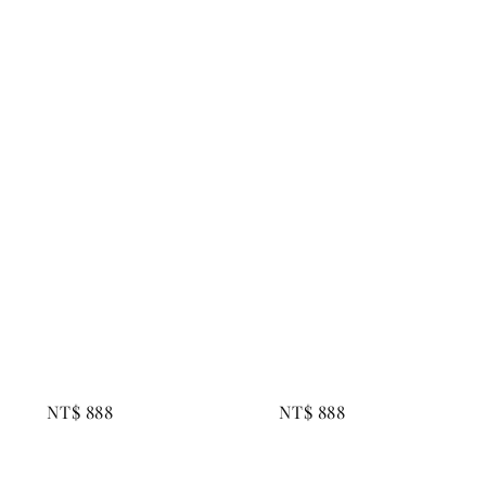
Regular 
Regular 
price
price
NT$ 888
NT$ 888