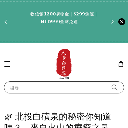
        收信領𝟭𝟮𝟬𝟬購物金｜$𝟮𝟵𝟵免運｜
        純天然好眠！輸碼𝗕𝗨𝗬𝟮𝟬𝟬𝟬，滿𝟮𝟬𝟬𝟬享
𝗡𝗧𝗗𝟵𝟵𝟵全球免運

搜尋
🌿 北投白磺泉的秘密你知道
嗎？｜來自火山的療癒之泉