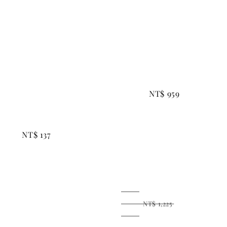
Regular 
price
Sale 
Regula
price
price
NT$ 959
NT$ 137
NT$ 1,225