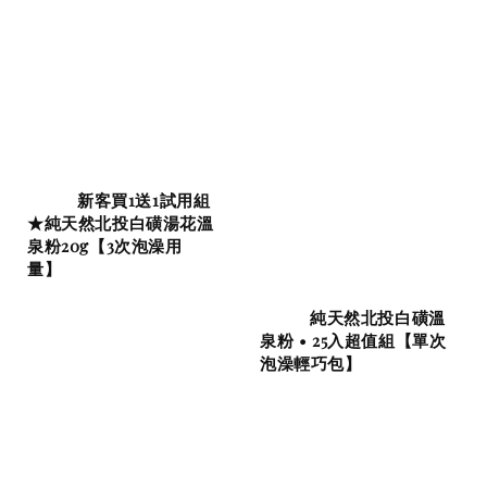
          新客買1送1試用組
★純天然北投白磺湯花溫
泉粉20g【3次泡澡用
量】

          純天然北投白磺溫
泉粉 • 25入超值組【單次
泡澡輕巧包】
