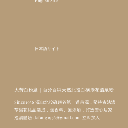
                    English Site

                    日本語サイト

大芳白粉廠｜百分百純天然北投白磺湯花溫泉粉
Since1956 源自北投硫磺谷第一道泉源，堅持古法濃
萃湯花結晶製成，無香料、無添加，打造安心居家
泡湯體驗 dafang1956@gmail.com 立即加入