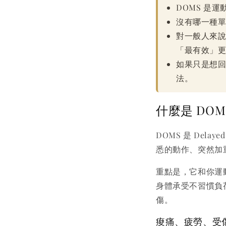
DOMS 是
沒有哪一種
對一般人來
「最有效」
如果只是想
法。
什麼是 DO
DOMS 是 Delay
悉的動作、突然加
重點是，它和你運
身體承受不習慣負
傷。
痠痛、疲勞、受