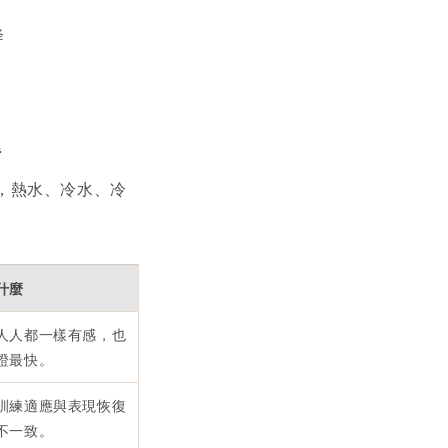
降
題
，熱水、冷水、冷
什麼
人人都一樣有感，也
證最快。
訓練適應與表現恢復
不一致。