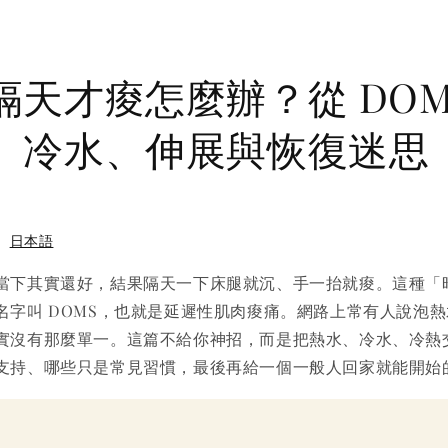
隔天才痠怎麼辦？從 DOM
、冷水、伸展與恢復迷思
・
日本語
當下其實還好，結果隔天一下床腿就沉、手一抬就痠。這種「
名字叫 DOMS，也就是延遲性肌肉痠痛。網路上常有人說泡
實沒有那麼單一。這篇不給你神招，而是把熱水、冷水、冷熱
支持、哪些只是常見習慣，最後再給一個一般人回家就能開始