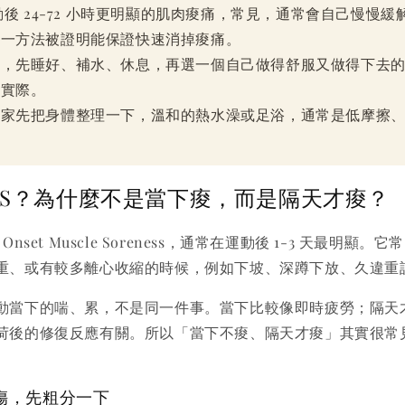
運動後 24-72 小時更明顯的肌肉痠痛，常見，通常會自己慢慢
單一方法被證明能保證快速消掉痠痛。
說，先睡好、補水、休息，再選一個自己做得舒服又做得下去
更實際。
回家先把身體整理一下，溫和的熱水澡或足浴，通常是低摩擦
MS？為什麼不是當下痠，而是隔天才痠？
ed Onset Muscle Soreness，通常在運動後 1-3 天最明
重、或有較多離心收縮的時候，例如下坡、深蹲下放、久違重
動當下的喘、累，不是同一件事。當下比較像即時疲勞；隔天
荷後的修復反應有關。所以「當下不痠、隔天才痠」其實很常
傷，先粗分一下