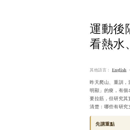
運動後
看熱水
其他語言：
English
昨天爬山、重訓，
明顯」的痠，有個
要拉筋，但研究其
清楚：哪些有研究
先講重點