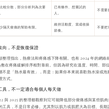
比較分散，部分分析列為次要
已有條件、想嘗試的
不需要
。
人。
維持活動度、當成收操
少隔天痠痛的幫助有限。
不要把
節奏。
取向，不是恢復保證
整理指出，熱療法和疼痛感下降有關。也有 2024 年的網絡
時內熱敷在疼痛緩解排序相對靠前。但因為研究在溫度、時間、部
讀不是「熱水最有效」，而是：如果你本來就喜歡熱水澡或泡
理方式。
工具，不一定適合每個人每天做
22 與 2025 的整理都觀察到它可能降低部分痠痛感與某些肌
的工具，不是日常必修。尤其對以肌力或肌肥大為目標、長期