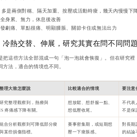
S：多是兩側對稱、隔天加重、按壓或活動時痠，幾天內慢慢下
偏全身累、無力，休息後改善
突發劇痛、單點很痛、明顯腫脹、關節卡住或無法出力
、冷熱交替、伸展，研究其實在問不同問
是把這些方法全部混成一句「泡一泡就會恢復」。但在研究裡
同方法，適合的情境也不同。
整理大致怎麼說
比較適合的情境
要注意
研究整理觀察到，熱療與
想放鬆、想舒服一點、
不代表
MS 疼痛感下降有關。
想低壓收尾。
不是保
統合分析觀察到可降低部分痠
賽事密集期，或短期想
對長期
與某些損傷指標。
壓一下痠脹感。
的結論