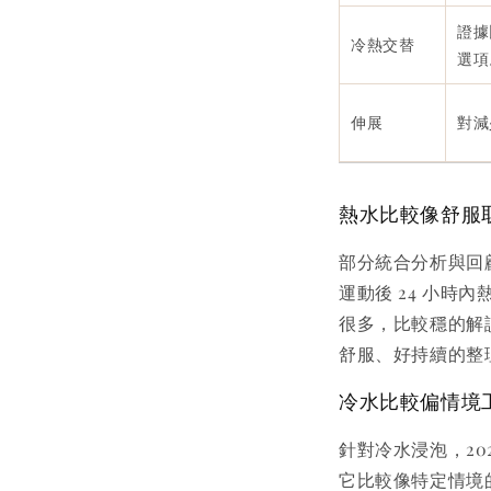
證據
冷熱交替
選項
伸展
對減
熱水比較像舒服
部分統合分析與回顧
運動後 24 小
很多，比較穩的解
舒服、好持續的整
冷水比較偏情境
針對冷水浸泡，20
它比較像特定情境