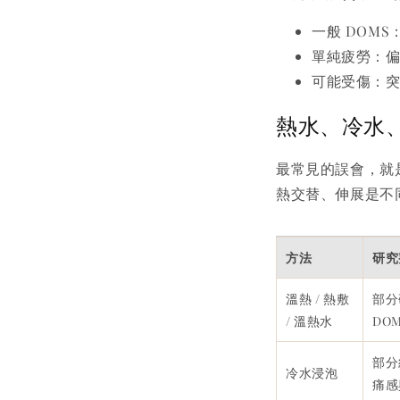
一般 DOM
單純疲勞：
可能受傷：
熱水、冷水
最常見的誤會，就
熱交替、伸展是不
方法
研究
溫熱 / 熱敷
部分
/ 溫熱水
DO
部分
冷水浸泡
痛感