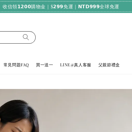
純天然好眠！輸碼𝗕𝗨𝗬𝟮𝟬𝟬𝟬，滿𝟮𝟬𝟬𝟬享𝟳𝟴折
常見問題FAQ
買一送一
LINE@真人客服
父親節禮盒