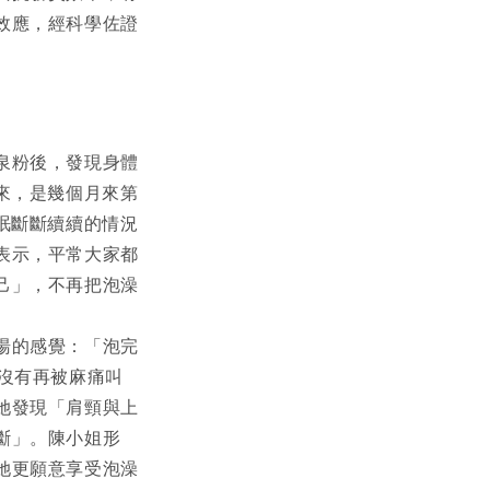
效應，經科學佐證
泉粉後，發現身體
來，是幾個月來第
眠斷斷續續的情況
表示，平常大家都
己」，不再把泡澡
湯的感覺：「泡完
沒有再被麻痛叫
她發現「肩頸與上
斷」。陳小姐形
她更願意享受泡澡