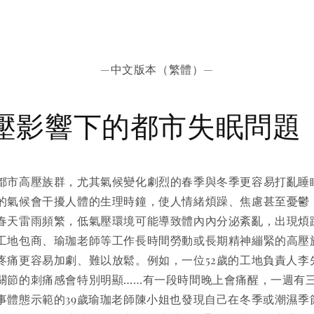
—中文版本（繁體）—
壓影響下的都市失眠問題
都市高壓族群，尤其氣候變化劇烈的春季與冬季更容易打亂睡
的氣候會干擾人體的生理時鐘，使人情緒煩躁、焦慮甚至憂鬱
春天雷雨頻繁，低氣壓環境可能導致體內內分泌紊亂，出現煩
工地包商、瑜珈老師等工作長時間勞動或長期精神繃緊的高壓
疼痛更容易加劇、難以放鬆。例如，一位52歲的工地負責人李
關節的刺痛感會特別明顯……有一段時間晚上會痛醒，一週有
事體態示範的39歲瑜珈老師陳小姐也發現自己在冬季或潮濕季