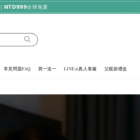
純天然好眠！輸碼𝗕𝗨𝗬𝟮𝟬𝟬𝟬，滿𝟮𝟬𝟬𝟬享𝟳𝟴折
常見問題FAQ
買一送一
LINE@真人客服
父親節禮盒