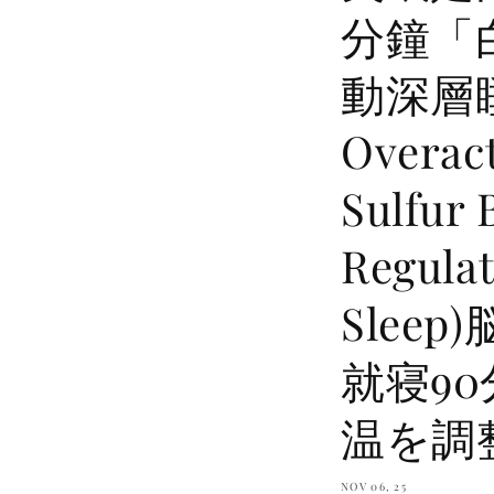
分鐘「
動深層睡眠
Overact
Sulfur 
Regulat
Slee
就寝9
温を調
NOV 06, 25