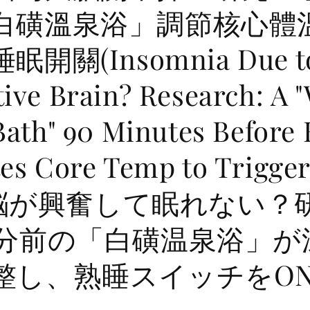
白磺溫泉浴」調節核心體
開關(Insomnia Due to
ive Brain? Research: A 
Bath" 90 Minutes Before
es Core Temp to Trigge
p)脳が興奮して眠れない？
0分前の「白磺温泉浴」が
整し、熟睡スイッチをO