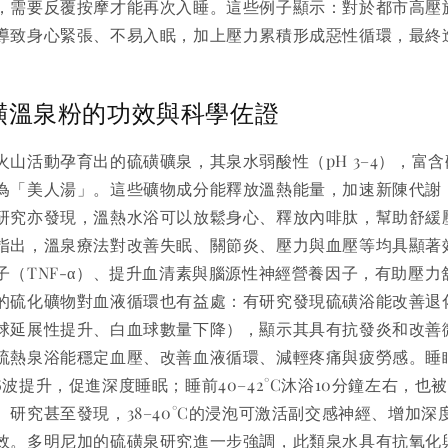
，需要反覆按摩才能再次入睡。這些例子顯示：對於都市高壓
導致身心緊張、不易入眠，加上壓力累積形成惡性循環，最終
磺溫泉粉的功效與科學佐證
火山活動孕育出的硫磺礦泉，其泉水弱酸性（pH 3–4），富
為「美人湯」。這些礦物成分能釋放溫熱能量，加速新陳代謝
研究亦發現，溫熱水浴可以放鬆身心、釋放內啡肽，幫助舒緩
指出，溫泉療法對改善失眠、關節炎、壓力與血壓等均具顯著
子（TNF-α）、提升血清素與腦源性神經營養因子，有助壓力
的硫化礦物對血液循環也有益處：有研究發現硫磺浴能改善退
球延展性提升、白血球數量下降），顯示其具有抗發炎和改善
硫熱泉浴能穩定血壓、改善血液循環、減輕疼痛與疲勞感。睡
波提升，促進深度睡眠；睡前40–42°C沐浴10分鐘左右，也
研究甚至發現，38–40°C的浸泡可激活副交感神經、增加深
效。多明尼加的硫磺泉研究進一步強調，此類泉水具有抗氧化