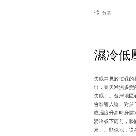
分享
濕冷低
失眠常見於忙碌的
出，春天潮濕多變
失眠」。台灣地區
會影響入睡。對於
或濕度升高時身體
變冷或下雨前，膝
來」。類似地，從