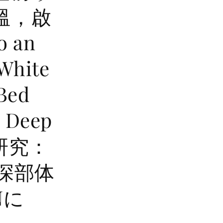
溫，啟
 an
"White
 Bed
r Deep
研究：
深部体
Nに