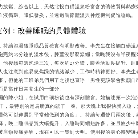
力放鬆。綜合以上，天然北投白磺溫泉粉富含的礦物質與熱療
血液循環、降低發炎，並透過調節體溫與神經機制促進睡眠。
案例：改善睡眠的具體體驗
，持續泡湯後睡眠品質確實有明顯改善。李先生在接觸白磺溫
泡完約25分鐘的溫水後，膝蓋沒那麼緊繃；當晚我沒有半夜醒
。他後續每週泡湯三次，每次約25分鐘，膝蓋活動度提升、睡
人也注意到他易怒焦躁的情緒減少，工作時精神更好。李先生
事，但他的工班弟兄們用了之後也直呼「男性更該學會照顧自
而是當作日常養生的一部分。
繃的陳小姐，在試用白磺粉後也有深刻體會。她描述第一次泡
出汗，最特別的是肩膀真的鬆了一圈。那天晚上我很快就入睡，
居然可以伸展到平常難做到的角度」。持續每週使用兩次後，
降，晚上睡眠品質大幅提升，入睡時間縮短許多，並且較少中
被肩頸痠痛弄醒，現在可以一覺到天明。使用後的身心轉變讓