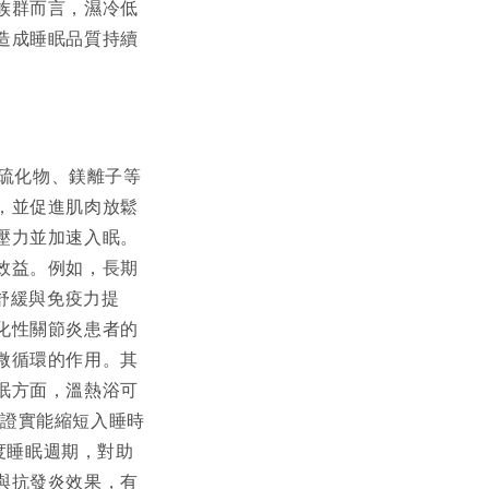
族群而言，濕冷低
造成睡眠品質持續
含硫化物、鎂離子等
，並促進肌肉放鬆
壓力並加速入眠。
效益。例如，長期
舒緩與免疫力提
化性關節炎患者的
微循環的作用。其
眠方面，溫熱浴可
被證實能縮短入睡時
度睡眠週期，對助
與抗發炎效果，有