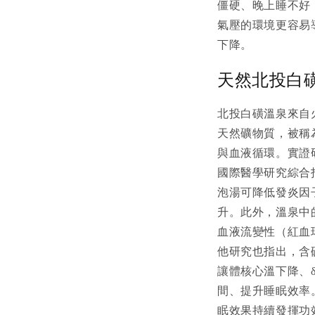
僵硬、晚上睡不好
氣壓的環境更容易
下降。
天然北投白
北投白磺溫泉來自
天然礦物質，被稱
與血液循環。實證
國際醫學研究綜合
泡湯可降低發炎因
升。此外，溫泉中
血液流變性（紅血
他研究也指出，含
讓體核心溫下降、δ
間、提升睡眠效率。
眠效果持續發揮功