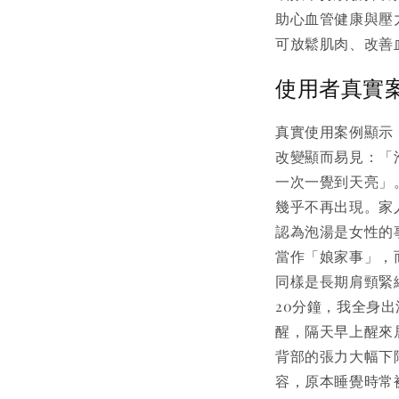
助心血管健康與壓
可放鬆肌肉、改善
使用者真實
真實使用案例顯示
改變顯而易見：「
一次一覺到天亮」
幾乎不再出現。家
認為泡湯是女性的
當作「娘家事」，
同樣是長期肩頸緊
20分鐘，我全身
醒，隔天早上醒來
背部的張力大幅下
容，原本睡覺時常