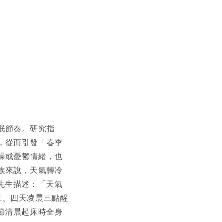
眠節奏。研究指
，從而引發「春季
躁或憂鬱情緒，也
族來說，天氣轉冷
先生描述：「天氣
三、四天凌晨三點醒
節清晨起床時全身