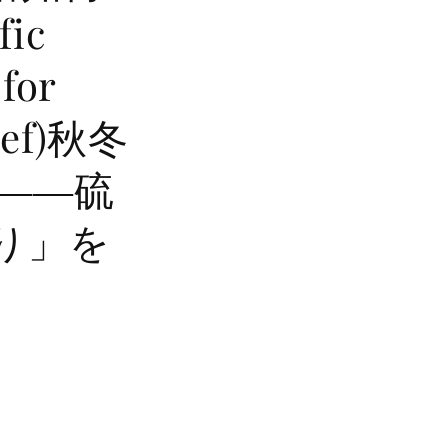
ic
 for
lief)秋冬
――硫
り」を