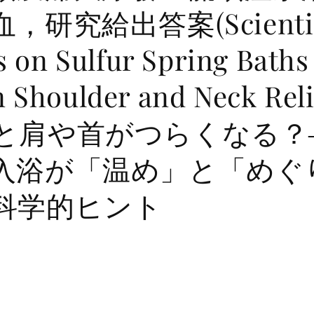
，研究給出答案(Scientif
s on Sulfur Spring Baths
 Shoulder and Neck Re
と肩や首がつらくなる？
入浴が「温め」と「めぐ
科学的ヒント