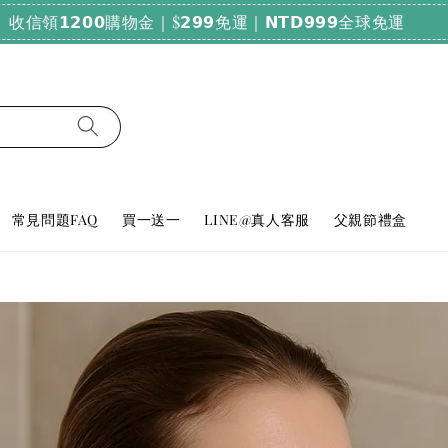
純天然好眠！輸碼𝗕𝗨𝗬𝟮𝟬𝟬𝟬，滿𝟮𝟬𝟬𝟬享𝟳𝟴折
常見問題FAQ
買一送一
LINE@真人客服
父親節禮盒