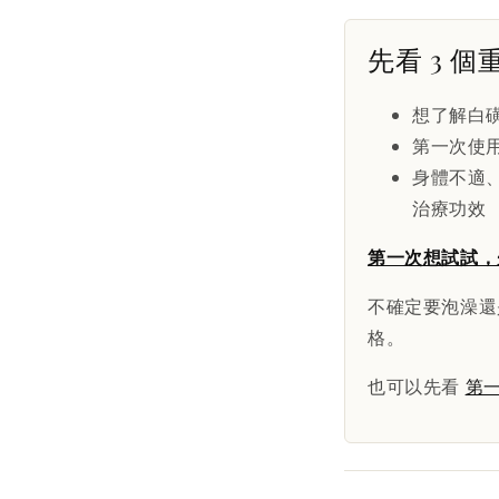
先看 3 個
想了解白
第一次使
身體不適
治療功效
第一次想試試，
不確定要泡澡還
格。
也可以先看
第