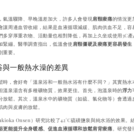
，氣溫驟降、早晚溫差加大，許多人會發現
肩頸痠痛
的情況更
會讓周邊血管收縮，結果是血液循環減緩、肌肉供血不足，容
們多穿厚重衣物、活動量也相對降低，再加上久坐或使用3C產
加緊繃。醫學調查指出，低溫會使
肩頸僵硬及痠痛更容易發生
別重要。
浴與一般熱水澡的差異
鬆時，會好奇「溫泉浴和一般熱水浴有什麼不同？」其實熱水
但溫泉湯含有多種礦物質，效果更佳。首先，泡溫泉時的
浮力
分放鬆。其次，溫泉水中的礦物質（如硫、氯化物等）會透過
肌肉與皮膚的放鬆。
ukioka Onsen）研究比較了42°C硫磺鹽泉與純水浴的效果
浴更能提升全身暖感、促進血液循環和放鬆肩背痠痛
。研究發