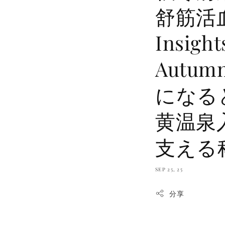
舒筋活血
Insight
Autumn
になる
黄温泉
支える
SEP 25, 25
分享