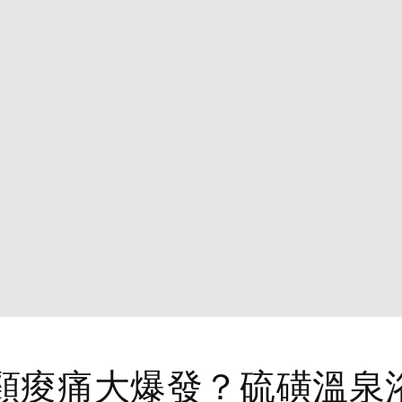
頸痠痛大爆發？硫磺溫泉