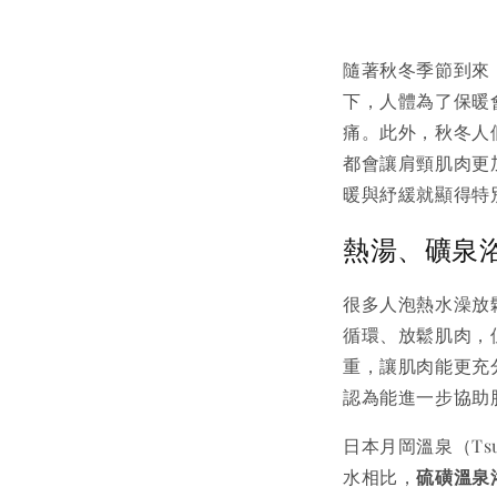
隨著秋冬季節到來
下，人體為了保暖
痛。此外，秋冬人
都會讓肩頸肌肉更
暖與紓緩就顯得特
熱湯、礦泉
很多人泡熱水澡放
循環、放鬆肌肉，
重，讓肌肉能更充
認為能進一步協助
日本月岡溫泉（Ts
水相比，
硫磺溫泉