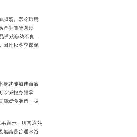
加頻繁。寒冷環境
易產生僵硬與痠
品導致姿勢不良，
，因此秋冬季節保
本身就能加速血液
可以減輕身體承
皮膚緩慢滲透，被
。結果顯示，與普通熱
現無論是普通水浴