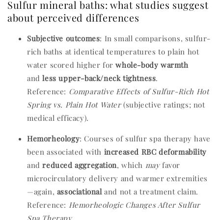
Sulfur mineral baths: what studies suggest
about perceived differences
Subjective outcomes
: In small comparisons, sulfur-
rich baths at identical temperatures to plain hot
water scored higher for
whole-body warmth
and
less upper-back/neck tightness
.
Reference:
Comparative Effects of Sulfur-Rich Hot
Spring vs. Plain Hot Water
(subjective ratings; not
medical efficacy).
Hemorheology
: Courses of sulfur spa therapy have
been associated with
increased RBC deformability
and
reduced aggregation
, which
may
favor
microcirculatory delivery and warmer extremities
—again,
associational
and not a treatment claim.
Reference:
Hemorheologic Changes After Sulfur
Spa Therapy
.