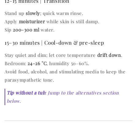
12–15 minutes | Transition
Stand up
slowly
; quick warm rinse.
Apply
moisturizer
while skin is still damp.
Sip
200–300 ml
water.
15–30 minutes | Cool-down & pre-sleep
Stay quiet and dim; let core temperature
drift down
.
Bedroom:
24–26 °C
, humidity 50–60%.
Avoid food, alcohol, and stimulating media to keep the
parasympathetic tone.
Tip without a tub
: Jump to the alternatives section
below.