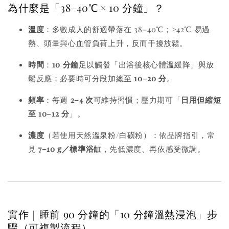
為什麼是「38–40℃ × 10 分鐘」？
溫度
：多數成人的舒適帶落在 38–40℃；>42℃ 易過
熱、頭暈與心血管負荷上升，反而干擾放鬆。
時間
：
10 分鐘
足以觸發「出浴後核心體溫緩降」與放
鬆反應；必要時可分段加總至
10–20 分
。
頻率
：每週
2–4 次
可維持習慣；壓力期可「
日用但縮短
至 10–12 分
」。
濃度
（若使用天然溫泉粉/白磺粉）：依品牌指引，常
見
7–10 g／標準浴缸
，先低濃度、再依感受微調。
實作｜睡前 90 分鐘的「10 分鐘溫熱浸泡」步
驟（可複製流程）