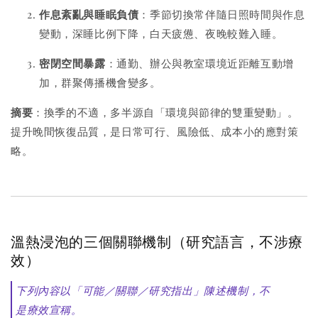
作息紊亂與睡眠負債
：季節切換常伴隨日照時間與作息
變動，深睡比例下降，白天疲憊、夜晚較難入睡。
密閉空間暴露
：通勤、辦公與教室環境近距離互動增
加，群聚傳播機會變多。
摘要
：換季的不適，多半源自「環境與節律的雙重變動」。
提升晚間恢復品質，是日常可行、風險低、成本小的應對策
略。
溫熱浸泡的三個關聯機制（研究語言，不涉療
效）
下列內容以「可能／關聯／研究指出」陳述機制，不
是療效宣稱。