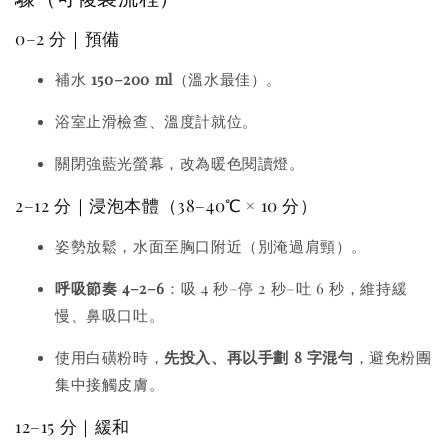
0–2 分｜預備
補水
150–200 ml
（溫水最佳）。
浴室止滑檢查、溫度計就位。
關閉強藍光螢幕，改為暖色閱讀燈。
2–12 分｜浸泡本體（38–40℃ × 10 分）
姿勢放鬆，水面至胸口附近（別淹過肩頸）。
呼吸節奏 4–2–6
：吸 4 秒–停 2 秒–吐 6 秒，維持緩
慢、鼻吸口吐。
使用白磺粉時，
先投入、再以手劃 8 字混勻
，避免粉團
集中接觸皮膚。
12–15 分｜緩和