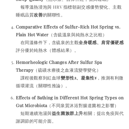
報導溫熱浸泡與 HRV 指標朝副交感優勢變化、主觀
睡眠品質
改善
的關聯性。
Comparative Effects of Sulfur-Rich Hot Spring vs.
Plain Hot Water
（含硫溫泉與純熱水之比較）
在同溫條件下，含硫泉的主觀
全身暖感、肩背僵硬感
評分優於純熱水（體感結果）。
Hemorheologic Changes After Sulfur Spa
Therapy
（硫磺水療後之血液流變學變化）
課程後觀察到紅血球
變形性↑、凝集性↓
，推測有利微
循環灌流（關聯性推論）。
Effects of Bathing in Different Hot Spring Types on
Gut Microbiota
（不同泉質沐浴對腸道菌相之影響）
短期連續泡湯與
益生菌族群上升
相關；提出免疫與代
謝調節的可能介面。