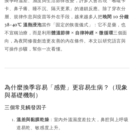
換季時溫差、濕度與生活節律改變，許多人會出現「喉嚨卡
卡、鼻子癢、睡不沉、隔天更累」的連鎖反應。除了穿衣分
層、規律作息與疫苗等外在手段，越來越多人把
晚間 10 分鐘
38–40℃ 溫熱浸泡
當作「固定的恢復儀式」：它不是藥，也
不宣稱治療，而是利用
體溫節律 × 自律神經 × 微循環
三個面
向，為夜間修復創造更友善的內在條件。本文以研究語言與
可操作步驟，幫你一次看懂。
為什麼換季容易「感覺」更容易生病？（現象
與基礎機制）
三個常見觸發因子
溫差與黏膜乾燥
：室內外溫濕度差拉大，鼻腔與上呼吸
道易乾、敏感度上升。