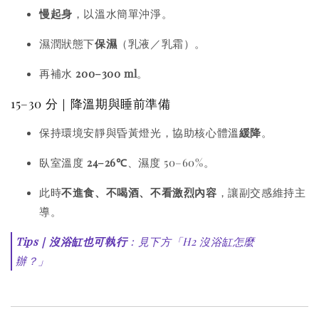
慢起身
，以溫水簡單沖淨。
濕潤狀態下
保濕
（乳液／乳霜）。
再補水
200–300 ml
。
15–30 分｜降溫期與睡前準備
保持環境安靜與昏黃燈光，協助核心體溫
緩降
。
臥室溫度
24–26℃
、濕度 50–60%。
此時
不進食、不喝酒、不看激烈內容
，讓副交感維持主
導。
Tips｜沒浴缸也可執行
：見下方「H2 沒浴缸怎麼
辦？」