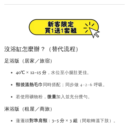
沒浴缸怎麼辦？（替代流程）
足浴版（居家／旅宿）
40℃ × 12–15 分
，水位至小腿肚更佳。
頸後溫熱毛巾
同時搭配；同步做 4–2–6 呼吸。
若使用礦物粉，
微量
加入並充分攪勻。
淋浴版（租屋／商旅）
蓮蓬頭
對準肩頸
：
3–5 分 × 3 組
（間歇轉溫下肢）。