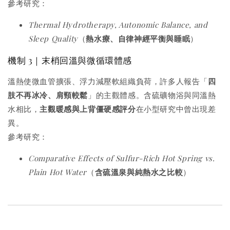
參考研究：
Thermal Hydrotherapy, Autonomic Balance, and
Sleep Quality
（
熱水療、自律神經平衡與睡眠
）
機制 3｜末梢回溫與微循環體感
溫熱使微血管擴張、浮力減壓軟組織負荷，許多人報告「
四
肢不再冰冷、肩頸較鬆
」的主觀體感。含硫礦物浴與同溫熱
水相比，
主觀暖感與上背僵硬感評分
在小型研究中曾出現差
異。
參考研究：
Comparative Effects of Sulfur-Rich Hot Spring vs.
Plain Hot Water
（
含硫溫泉與純熱水之比較
）