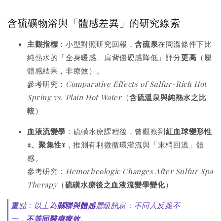
含硫礦物浴與「體感差異」的研究線索
主觀指標
：小型對照研究回報，
含硫泉
在同溫條件下比
純熱水的「全身暖感、肩背僵硬感降低」評分
更高
（屬
體感結果，非療效）。
參考研究：
Comparative Effects of Sulfur-Rich Hot
Spring vs. Plain Hot Water
（
含硫溫泉與純熱水之比
較
）
血液流變學
：硫磺水療課程後，曾觀察到
紅血球變形性
↑、聚集性↓
，推測有利微循環灌流與「末梢回溫」體
感。
參考研究：
Hemorheologic Changes After Sulfur Spa
Therapy
（
硫磺水療後之血液流變學變化
）
重點：以上為
關聯與體感
層級訊息；不同人反應不
一，
不等同醫療療效
。