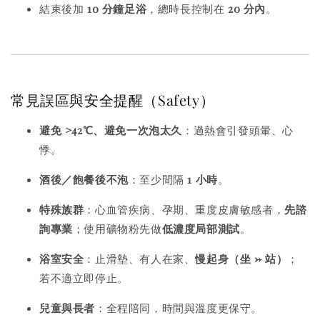
結束後加
10 分鐘足浴
，總時長控制在
20 分內
。
常見誤區與安全提醒（Safety）
避免 >42℃、避免一次泡太久
：過熱會引發頭暈、心
悸。
酒後／飽餐後不泡
：至少間隔
1 小時
。
特殊族群
：心血管疾病、孕期、重度皮膚敏感者，
先諮
詢專業
；使用礦物粉先做
低濃度局部測試
。
浴室安全
：止滑墊、有人在家、
慢起身（坐 → 站）
；
若不適立即停止。
兒童與長者
：全程陪同，時間與溫度更保守。