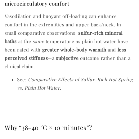
microcirculatory comfort
Vasodilation and buoyant off-loading can enhance
comfort in the extremities and upper back/neck. In
small comparative observations,
sulfur-rich mineral
baths
at the
same
temperature as plain hot water have
been rated with
greater whole-body warmth
and
less
perceived stiffness
—a
subjective
outcome rather than a
clinical claim.
See:
Comparative Effects of Sulfur-Rich Hot Spring
vs. Plain Hot Water
.
Why “38–40 °C × 10 minutes”?