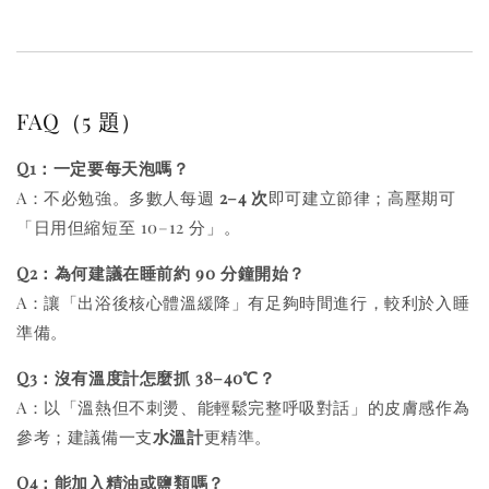
FAQ（5 題）
Q1：一定要每天泡嗎？
A：不必勉強。多數人每週
2–4 次
即可建立節律；高壓期可
「日用但縮短至 10–12 分」。
Q2：為何建議在睡前約 90 分鐘開始？
A：讓「出浴後核心體溫緩降」有足夠時間進行，較利於入睡
準備。
Q3：沒有溫度計怎麼抓 38–40℃？
A：以「溫熱但不刺燙、能輕鬆完整呼吸對話」的皮膚感作為
參考；建議備一支
水溫計
更精準。
Q4：能加入精油或鹽類嗎？