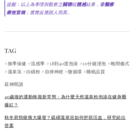
提醒：以上為學理與觀察之
關聯
或
體感
結果，
非醫療
療效宣稱
；實際反應因人而異。
TAG
#換季保健 #流感季 #38到40度泡澡 #10分鐘浸泡 #晚間儀式
#溫泉浴 #白磺粉 #自律神經 #微循環 #睡眠品質
延伸閱讀
40歲後的運動恢復新常態：為什麼天然溫泉粉泡澡在健身圈
爆紅？
秋冬肩頸痠痛大爆發？硫磺溫泉浴如何舒筋活血，研究給出
答案