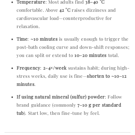
Temperature
: Most adults find
38–40 °C
comfortable. Above
42 °C
raises dizziness and
cardiovascular load—counterproductive for
relaxation.
Time
:
~10 minutes
is usually enough to trigger the
post-bath cooling curve and down-shift responses;
you can split or extend to
10–20 minutes
total.
Frequency
:
2–4×/week
sustains habit; during high-
stress weeks, daily use is fine—
shorten to ~10–12
minutes
.
If using natural mineral (sulfur) powder
: Follow
brand guidance (commonly
7–10 g per standard
tub
). Start low, then fine-tune by feel.