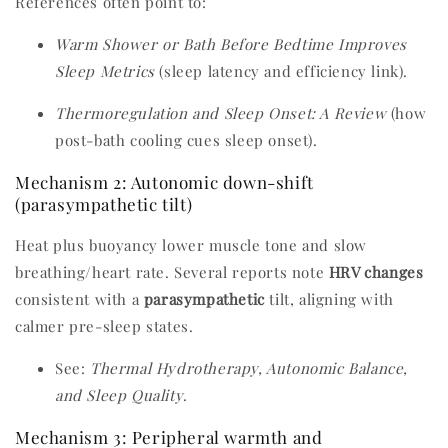
References often point to:
Warm Shower or Bath Before Bedtime Improves
Sleep Metrics
(sleep latency and efficiency link).
Thermoregulation and Sleep Onset: A Review
(how
post-bath cooling cues sleep onset).
Mechanism 2: Autonomic down-shift
(parasympathetic tilt)
Heat plus buoyancy lower muscle tone and slow
breathing/heart rate. Several reports note
HRV changes
consistent with a
parasympathetic
tilt, aligning with
calmer pre-sleep states.
See:
Thermal Hydrotherapy, Autonomic Balance,
and Sleep Quality
.
Mechanism 3: Peripheral warmth and