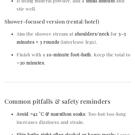
If using mineral powder, add a
small amount
and
stir well.
Shower-focused version (rental/hotel)
Aim the shower stream at
shoulders/neck
for
3–5
minutes × 3 rounds
(interleave legs).
Finish with a
10-minute foot-bath
. Keep the total to
~20 minutes
.
Common pitfalls & safety reminders
Avoid >42 °C & marathon soaks
: Too-hot/too-long
increases dizziness and strain.
Skip baths right after alcohol or heavy meals
: Leave