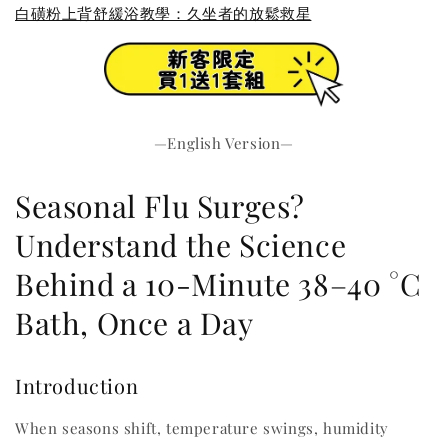
白磺粉上背舒緩浴教學：久坐者的放鬆救星
—English Version—
Seasonal Flu Surges?
Understand the Science
Behind a 10-Minute 38–40 °C
Bath, Once a Day
Introduction
When seasons shift, temperature swings, humidity