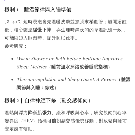
機制 1｜體溫節律與入睡準備
38–40℃ 短時浸泡會先溫暖皮膚並擴張末梢血管；離開浴缸
後，核心體溫
緩慢下降
，與生理時鐘夜間的降溫訊號一致，
可能
縮短入睡潛時、提升睡眠效率。
參考研究：
Warm Shower or Bath Before Bedtime Improves
Sleep Metrics
（
睡前溫水沐浴改善睡眠指標
）
Thermoregulation and Sleep Onset: A Review
（
體溫
調節與入睡：綜述
）
機制 2｜自律神經下修（副交感傾向）
溫熱與浮力
降低肌張力
、緩和呼吸與心率，研究觀察到心率
變異度（HRV）指標
可能
朝副交感優勢移動，對放鬆與睡前
安定感有幫助。