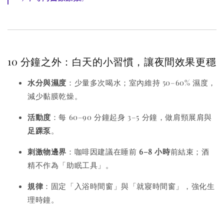
10 分鐘之外：白天的小習慣，讓夜間效果更穩
水分與濕度
：少量多次喝水；室內維持 50–60% 濕度，
減少黏膜乾燥。
活動度
：每 60–90 分鐘起身 3–5 分鐘，做肩頸展肩與
足踝泵
。
刺激物邊界
：咖啡因建議在睡前
6–8 小時
前結束；酒
精不作為「助眠工具」。
規律
：固定「入浴時間窗」與「就寢時間窗」，強化生
理時鐘。