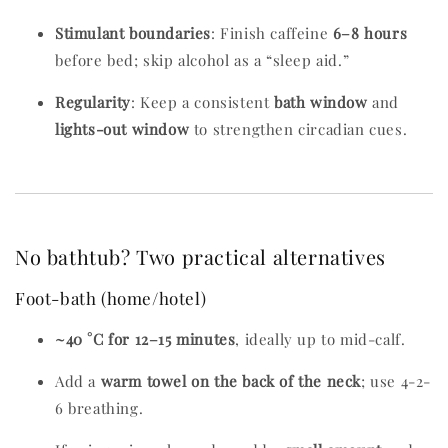
Stimulant boundaries
: Finish caffeine
6–8 hours
before bed; skip alcohol as a “sleep aid.”
Regularity
: Keep a consistent
bath window
and
lights-out window
to strengthen circadian cues.
No bathtub? Two practical alternatives
Foot-bath (home/hotel)
~40 °C for 12–15 minutes
, ideally up to mid-calf.
Add a
warm towel on the back of the neck
; use 4-2-
6 breathing.