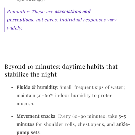
Reminder: These are
associations and
perceptions
, not cures. Individual responses vary
widely.
Beyond 10 minutes: daytime habits that
stabilize the night
Fluids & humidity
: Small, frequent sips of water;
maintain 50–60% indoor humidity to protect
mucosa.
Movement snacks
: Every 60–90 minutes, take
3–5
minutes
for shoulder rolls, chest opens, and
ankle-
pump sets
.