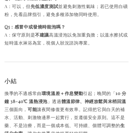
A：可以，但
先低濃度測試
並避免刺激性氣味；若已使用白磺
粉，先看品牌指引，避免多種添加物同時使用。
Q5：感冒中或發燒時能泡嗎？
A：保守原則是
不建議
高溫浸泡以免加重負擔；以溫水擦拭或
短時溫水淋浴為宜，視個人狀況諮詢專業。
小結
換季的不適感常由
環境溫差＋作息變動
引起；晚間的「
10 分
鐘 38–40℃ 溫熱浸泡
」透過
體溫節律、神經放鬆與末梢回溫
三個面向，
可能
讓夜間修復更有效率。記得把它與白天的補
水、活動、刺激物邊界一起實行，並遵循安全原則。這不是
藥、不是治療，而是一個成本低、可持續、個體可調整的
生