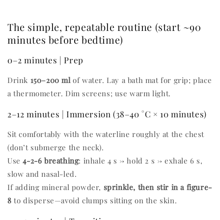
The simple, repeatable routine (start ~90
minutes before bedtime)
0–2 minutes | Prep
Drink
150–200 ml
of water. Lay a bath mat for grip; place
a thermometer. Dim screens; use warm light.
2–12 minutes | Immersion (38–40 °C × 10 minutes)
Sit comfortably with the waterline roughly at the chest
(don’t submerge the neck).
Use
4-2-6 breathing
: inhale 4 s → hold 2 s → exhale 6 s,
slow and nasal-led.
If adding mineral powder,
sprinkle, then stir in a figure-
8
to disperse—avoid clumps sitting on the skin.