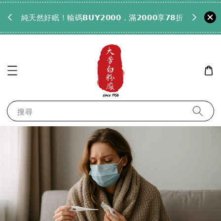
𝟵𝟵全
純天然好眠！輸碼𝗕𝗨𝗬𝟮𝟬𝟬𝟬，滿𝟮𝟬𝟬𝟬享𝟳𝟴折
搜尋