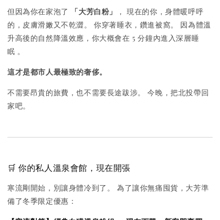
但因為你在家泡了
「大芳白粉」
， 現在的你，身體暖呼呼
的，皮膚滑嫩又不乾澀。 你穿著睡衣，鑽進被窩。 因為體溫
升高後的自然降溫效應，
你大概會在 5 分鐘內進入深層睡
眠
。
這才是都市人最極致的奢侈。
不需要昂貴的旅費，也不需要長途跋涉。 今晚，把北投帶回
家吧。
🛒 你的私人溫泉會館，現在開張
寒流剛開始，別讓身體冷到了。 為了讓你無痛囤貨，大芳準
備了冬季限定優惠：