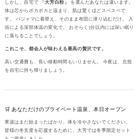
しかし、自宅で
「大芳白粉」
を選んだあなたは違います。
体は芯からポカポカと温まり、肌は驚くほどスベスベで
す。 パジャマに着替え、そのまま布団に潜り込むだけ。 入
浴による深部体温の変化で、 おそらく5分以内には深い眠り
に落ちることでしょう。
これこそ、都会人が味わえる最高の贅沢です。
高い交通費も、長い移動時間もいりません。 今夜は、北投
を自宅に持ち帰りましょう。
🛒 あなただけのプライベート温泉、本日オープン
寒波はまだ始まったばかり。体を冷やさないでください。
皆様の冬支度を応援するために、大芳では冬季限定セット
をご用意しました。