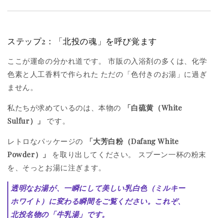
ステップ2：「北投の魂」を呼び覚ます
ここが運命の分かれ道です。 市販の入浴剤の多くは、化学
色素と人工香料で作られた ただの「色付きのお湯」に過ぎ
ません。
私たちが求めているのは、本物の
「白硫黄（White
Sulfur）」
です。
レトロなパッケージの
「大芳白粉（Dafang White
Powder）」
を取り出してください。 スプーン一杯の粉末
を、そっとお湯に注ぎます。
透明なお湯が、一瞬にして美しい乳白色（ミルキー
ホワイト）に変わる瞬間をご覧ください。
これぞ、
北投名物の「牛乳湯」です。