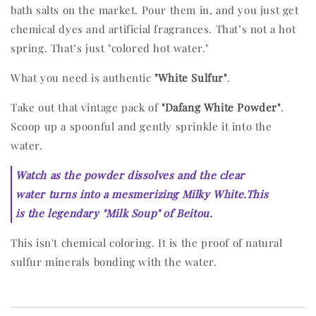
bath salts on the market. Pour them in, and you just get
chemical dyes and artificial fragrances. That’s not a hot
spring. That’s just "colored hot water."
What you need is authentic
"White Sulfur"
.
Take out that vintage pack of
"Dafang White Powder"
.
Scoop up a spoonful and gently sprinkle it into the
water.
Watch as the powder dissolves and the clear
water turns into a mesmerizing Milky White.
This
is the legendary "Milk Soup" of Beitou.
This isn't chemical coloring. It is the proof of natural
sulfur minerals bonding with the water.