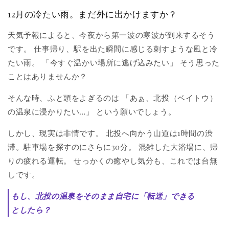
12月の冷たい雨。まだ外に出かけますか？
天気予報によると、今夜から第一波の寒波が到来するそう
です。 仕事帰り、駅を出た瞬間に感じる刺すような風と冷
たい雨。 「今すぐ温かい場所に逃げ込みたい」 そう思った
ことはありませんか？
そんな時、ふと頭をよぎるのは 「あぁ、北投（ベイトウ）
の温泉に浸かりたい…」 という願いでしょう。
しかし、現実は非情です。 北投へ向かう山道は1時間の渋
滞。駐車場を探すのにさらに30分。 混雑した大浴場に、帰
りの疲れる運転。 せっかくの癒やし気分も、これでは台無
しです。
もし、北投の温泉をそのまま自宅に「転送」できる
としたら？