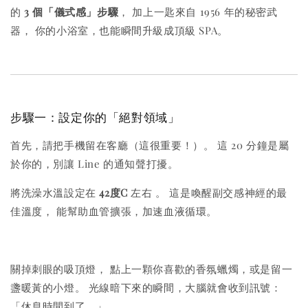
的
3 個「儀式感」步驟
， 加上一匙來自 1956 年的秘密武
器， 你的小浴室，也能瞬間升級成頂級 SPA。
步驟一：設定你的「絕對領域」
首先，請把手機留在客廳（這很重要！）。 這 20 分鐘是屬
於你的，別讓 Line 的通知聲打擾。
將洗澡水溫設定在
42度C
左右
。 這是喚醒副交感神經的最
佳溫度， 能幫助血管擴張，加速血液循環。
關掉刺眼的吸頂燈， 點上一顆你喜歡的香氛蠟燭，或是留一
盞暖黃的小燈。 光線暗下來的瞬間，大腦就會收到訊號：
「休息時間到了。」