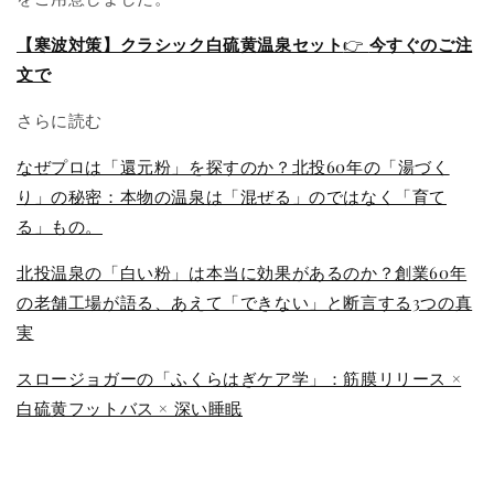
【寒波対策】クラシック白硫黄温泉セット
👉
今すぐのご注
文で
さらに読む
なぜプロは「還元粉」を探すのか？北投60年の「湯づく
り」の秘密：本物の温泉は「混ぜる」のではなく「育て
る」もの。
北投温泉の「白い粉」は本当に効果があるのか？創業60年
の老舗工場が語る、あえて「できない」と断言する3つの真
実
スロージョガーの「ふくらはぎケア学」：筋膜リリース ×
白硫黄フットバス × 深い睡眠