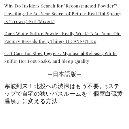
Why Do Insiders Search for "Reconstructed Powder"?
Unveiling the 60-Year Secret of Beitou: Real Hot Spring
is "Grown," Not "Mixed."
Does White Sulfur Powder Really Work? A 60-Year-Old
Factory Reveals the 3 Things It CANNOT Do
Calf Care for Slow Joggers: Myofascial Release, White
Sulfur Hot Foot Soaks, and Sleep Quality
—日本語版—
寒波到来！北投への渋滞はもう不要。3ステ
ップで自宅の狭いバスルームを「個室白硫黄
温泉」に変える方法