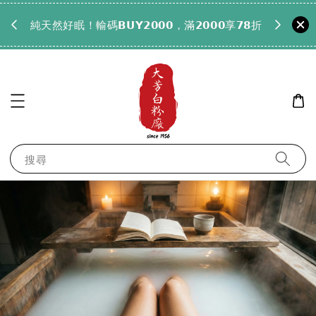
𝟵𝟵全
純天然好眠！輸碼𝗕𝗨𝗬𝟮𝟬𝟬𝟬，滿𝟮𝟬𝟬𝟬享𝟳𝟴折
搜尋