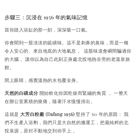
步驟三：沉浸在 1956 年的氣味記憶
當你踏入浴缸的那一刻，深深吸一口氣。
你會聞到一股淡淡的硫磺味。
這不是刺鼻的臭味，而是一種
令人安心的、來自地底的大地氣息
。 這股味道會瞬間騙過你
的大腦， 讓你以為自己此刻正身處北投地熱谷旁的老溫泉旅
館。
閉上眼睛，感覺溫熱的水包覆全身。
天然的白磺成分
開始軟化你因乾燥而緊繃的角質
， 一整天
在辦公室累積的痠痛，隨著汗水慢慢排出。
這就是
大芳白粉廠 (Dafang 1956)
堅持了 60 年的原因： 我
們不生產入浴劑，我們只是大自然的搬運工，
把最純粹的北
投泉源，原封不動地交到你手上
。