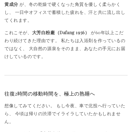
黄成分
が、冬の乾燥で硬くなった角質を優しく柔らかく
し、 一日中オフィスで蓄積した疲れを、汗と共に流し出し
てくれます。
これこそが、
大芳白粉廠（Dafang 1956）
が60年以上こだ
わり続けてきた理由です。 私たちは入浴剤を作っているの
ではなく、 大自然の源泉をそのまま、あなたの手元にお届
けしているのです。
往復2時間の移動時間を、極上の熟睡へ
想像してみてください。 もし今夜、車で北投へ行っていた
ら、 今頃は帰りの渋滞でイライラしていたかもしれませ
ん。