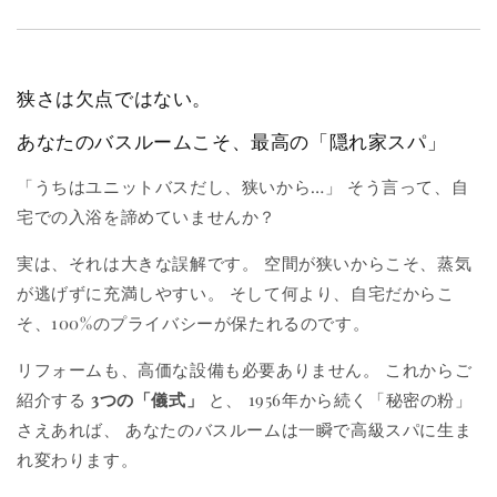
狭さは欠点ではない。
あなたのバスルームこそ、最高の「隠れ家スパ」
「うちはユニットバスだし、狭いから…」 そう言って、自
宅での入浴を諦めていませんか？
実は、それは大きな誤解です。 空間が狭いからこそ、蒸気
が逃げずに充満しやすい。 そして何より、自宅だからこ
そ、100%のプライバシーが保たれるのです。
リフォームも、高価な設備も必要ありません。 これからご
紹介する
3つの「儀式」
と、 1956年から続く「秘密の粉」
さえあれば、 あなたのバスルームは一瞬で高級スパに生ま
れ変わります。