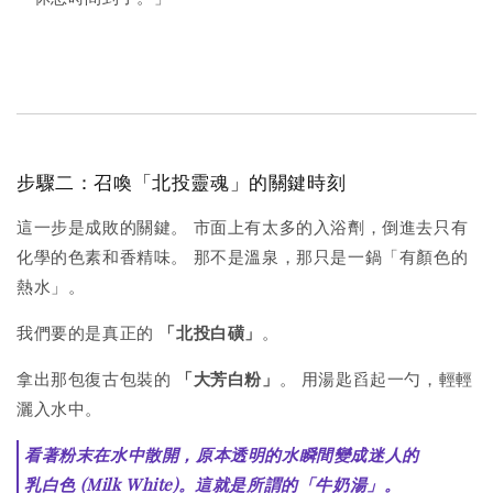
步驟二：召喚「北投靈魂」的關鍵時刻
這一步是成敗的關鍵。 市面上有太多的入浴劑，倒進去只有
化學的色素和香精味。 那不是溫泉，那只是一鍋「有顏色的
熱水」。
我們要的是真正的
「北投白磺」
。
拿出那包復古包裝的
「大芳白粉」
。 用湯匙舀起一勺，輕輕
灑入水中。
看著粉末在水中散開，原本透明的水瞬間變成迷人的
乳白色 (Milk White)。
這就是所謂的「牛奶湯」。