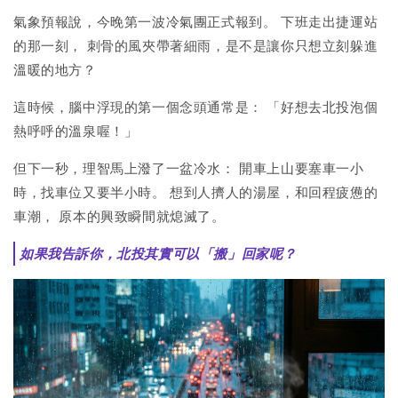
氣象預報說，今晚第一波冷氣團正式報到。 下班走出捷運站
的那一刻， 刺骨的風夾帶著細雨，是不是讓你只想立刻躲進
溫暖的地方？
這時候，腦中浮現的第一個念頭通常是： 「好想去北投泡個
熱呼呼的溫泉喔！」
但下一秒，理智馬上潑了一盆冷水： 開車上山要塞車一小
時，找車位又要半小時。 想到人擠人的湯屋，和回程疲憊的
車潮， 原本的興致瞬間就熄滅了。
如果我告訴你，北投其實可以「搬」回家呢？