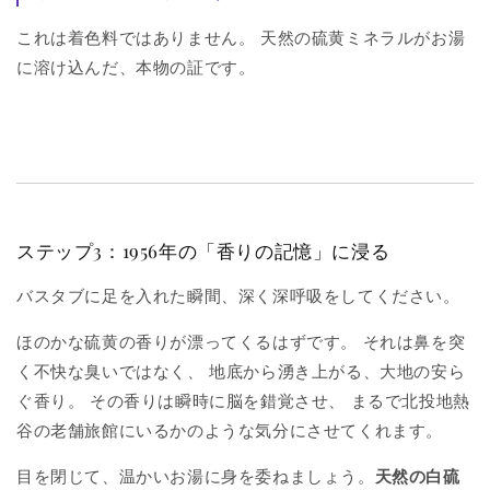
これは着色料ではありません。 天然の硫黄ミネラルがお湯
に溶け込んだ、本物の証です。
ステップ3：1956年の「香りの記憶」に浸る
バスタブに足を入れた瞬間、深く深呼吸をしてください。
ほのかな硫黄の香りが漂ってくるはずです。 それは鼻を突
く不快な臭いではなく、 地底から湧き上がる、大地の安ら
ぐ香り。 その香りは瞬時に脳を錯覚させ、 まるで北投地熱
谷の老舗旅館にいるかのような気分にさせてくれます。
目を閉じて、温かいお湯に身を委ねましょう。
天然の白硫