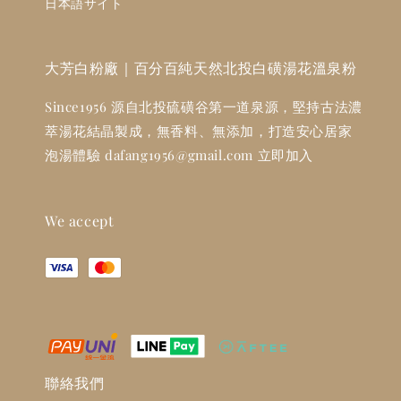
日本語サイト
大芳白粉廠｜百分百純天然北投白磺湯花溫泉粉
Since1956 源自北投硫磺谷第一道泉源，堅持古法濃
萃湯花結晶製成，無香料、無添加，打造安心居家
泡湯體驗 dafang1956@gmail.com 立即加入
We accept
聯絡我們