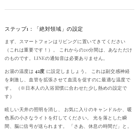
ステップ1：「絶対領域」の設定
まず、スマートフォンはリビングに置いてきてください
（これは重要です！）。 これからの20分間は、あなただけ
のものです。LINEの通知音は必要ありません。
お湯の温度は
42度
に設定しましょう。 これは副交感神経
を刺激し、血管を拡張させて血流を促すのに最適な温度で
す。 （※日本人の入浴習慣に合わせた少し熱めの設定で
す）
眩しい天井の照明を消し、 お気に入りのキャンドルか、暖
色系の小さなライトを灯してください。 光を落とした瞬
間、脳に信号が送られます。 「さあ、休息の時間だ」と。