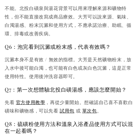
不能。北投白磺泉與湯花背景可以用來理解來源和礦物特
性，但不能直接改寫成商品療效。大芳可以說來源、氣味、
白濁湯感、粉末沉澱和使用方式，不應承諾治療、助眠、循
環、排毒或改善疾病。
Q6：泡完看到沉澱或粉末感，代表有效嗎？
沉澱本身不是有效 / 無效的指標。大芳是天然礦物粉末，放
入水中後可能白濁，也可能有白色或灰白色沉澱，這是正常
使用特性。使用後沖洗容器即可。
Q7：第一次想體驗北投白磺湯感，應該怎麼開始？
先看
官方使用教學
，再從少量開始。想確認自己喜不喜歡白
磺味和礦物感，可以先看
試用包
或
單次包
。
Q8：硫磺粉使用方法和溫泉入浴產品使用方式可以混
在一起看嗎？