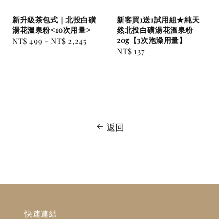
新升級茶包式｜北投白磺
新客買1送1試用組★純天
湯花溫泉粉<10次用量>
然北投白磺湯花溫泉粉
20g【3次泡澡用量】
Regular
NT$ 499
-
NT$ 2,245
Regular
NT$ 137
price
price
返回
快速連結