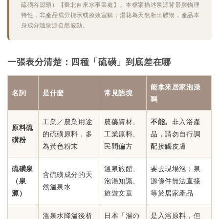
硫磺谷源頭）【臺北自來水事業處】。本檔案描述泉源背景與物理
特性，非產品成分標示或療效宣稱；湯花為天然析出礦物，產品本
身成分隨泉源自然波動。
一張表分清楚：四種「硫磺」到底差在哪
能拿來居家泡澡
名詞
是什麼
常見語境
嗎
工業／農業用途
農藥資材、
不能。
非入浴產
原料硫
的硫磺原料，多
工業原料、
品，請勿自行調
磺粉
為黃色粉末
民間偏方
配接觸皮膚
硫磺泉
溫泉旅館、
要去現場泡；泉
含硫磺成分的天
（泉
泡湯知識、
源條件無法直接
然溫泉水
源）
旅遊文章
等於居家產品
溫泉水降溫後析
日本「湯の
是入浴原料，但