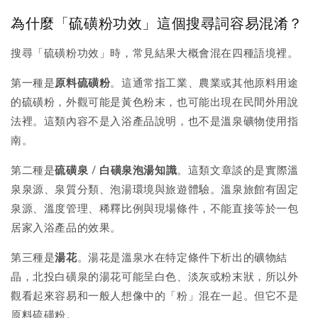
為什麼「硫磺粉功效」這個搜尋詞容易混淆？
搜尋「硫磺粉功效」時，常見結果大概會混在四種語境裡。
第一種是
原料硫磺粉
。這通常指工業、農業或其他原料用途
的硫磺粉，外觀可能是黃色粉末，也可能出現在民間外用說
法裡。這類內容不是入浴產品說明，也不是溫泉礦物使用指
南。
第二種是
硫磺泉 / 白磺泉泡湯知識
。這類文章談的是實際溫
泉泉源、泉質分類、泡湯環境與旅遊體驗。溫泉旅館有固定
泉源、溫度管理、稀釋比例與現場條件，不能直接等於一包
居家入浴產品的效果。
第三種是
湯花
。湯花是溫泉水在特定條件下析出的礦物結
晶，北投白磺泉的湯花可能呈白色、淡灰或粉末狀，所以外
觀看起來容易和一般人想像中的「粉」混在一起。但它不是
原料硫磺粉。