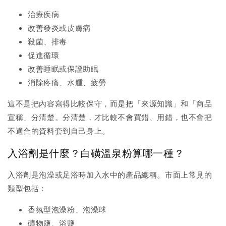
治療疾病
改善發炎或皮膚病
殺菌、排毒
促進循環
改善睡眠或保證助眠
消除疼痛、水腫、疲勞
這不是把內容寫得比較保守，而是把「來源知識」和「商品
宣稱」分清楚。分清楚，才比較不會買錯、用錯，也不會把
不適合的資料套到自己身上。
入浴劑是什麼？白磺溫泉粉算哪一種？
入浴劑是泡澡或足浴時加入水中的產品總稱。市面上常見的
類型包括：
香氛型泡澡粉、泡澡球
礦物鹽、浴鹽