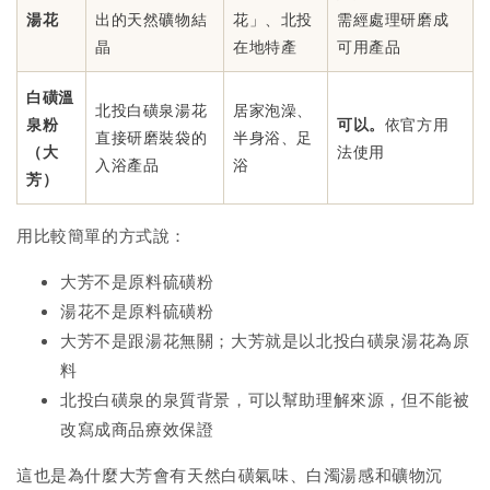
湯花
出的天然礦物結
花」、北投
需經處理研磨成
晶
在地特產
可用產品
白磺溫
北投白磺泉湯花
居家泡澡、
泉粉
可以。
依官方用
直接研磨裝袋的
半身浴、足
（大
法使用
入浴產品
浴
芳）
用比較簡單的方式說：
大芳不是原料硫磺粉
湯花不是原料硫磺粉
大芳不是跟湯花無關；大芳就是以北投白磺泉湯花為原
料
北投白磺泉的泉質背景，可以幫助理解來源，但不能被
改寫成商品療效保證
這也是為什麼大芳會有天然白磺氣味、白濁湯感和礦物沉