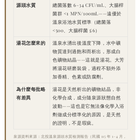
源頭水質
總菌落數 6–34 CFU/mL、大腸桿
菌群 <1 MPN/100mL——遠優於
溫泉浴池水質標準（總菌落
<500、大腸桿菌 ≦6）
湯花怎麼來的
溫泉水湧出後溫度下降，水中礦
物質達到過飽和而析出，形成白
色礦物結晶——這就是湯花。大芳
將湯花研磨裝袋，過程不額外添
加香精、色素或防腐劑。
為什麼每批略
湯花是天然析出的礦物結晶，非
有差異
化學合成，成分隨泉源狀態自然
波動——這也是它無法像化學入浴
劑做成分標準化的原因，是天然
的證明，不是瑕疵。
泉源資料來源：北投溫泉源頭水質檢測報告（民國 115 年 1–4 月，