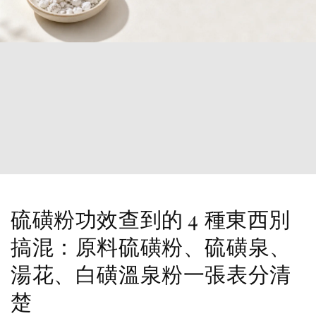
硫磺粉功效查到的 4 種東西別
搞混：原料硫磺粉、硫磺泉、
湯花、白磺溫泉粉一張表分清
楚