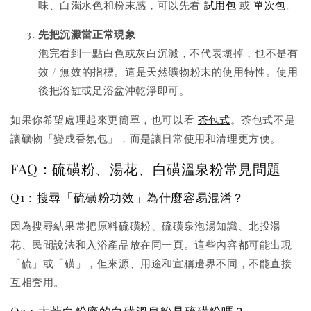
味、白濁水色和粉末感，可以先看
試用包
或
單次包
。
先把沉澱當正常現象
泡完看到一點白色或灰白沉澱，不代表壞掉，也不是有
效 / 無效的指標。這是天然礦物粉末的使用特性。使用
後把浴缸或足浴盆沖乾淨即可。
如果你希望處理起來更簡單，也可以看
茶包式
。茶包式不是
讓礦物「變成香氛包」，而是讓日常使用和清理更方便。
FAQ：硫磺粉、湯花、白磺溫泉粉常見問題
Q1：搜尋「硫磺粉功效」為什麼容易混淆？
因為搜尋結果常把原料硫磺粉、硫磺泉泡湯知識、北投湯
花、民間說法和入浴產品放在同一頁。這些內容都可能出現
「硫」或「磺」，但來源、用途和宣稱邊界不同，不能直接
互相套用。
Q2：大芳白粉廠的白磺溫泉粉是硫磺粉嗎？