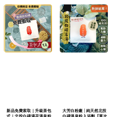
優惠
新品免費索取｜升級茶包
大芳白粉廠 | 純天然北投
式｜北投白磺湯花溫泉粉
白磺溫泉粉入浴劑【單次