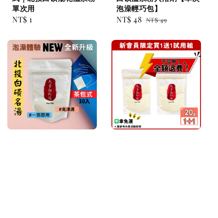
單次用
泡澡輕巧包】
Regular
NT$ 1
Sale
NT$ 48
Regular
NT$ 49
price
price
price