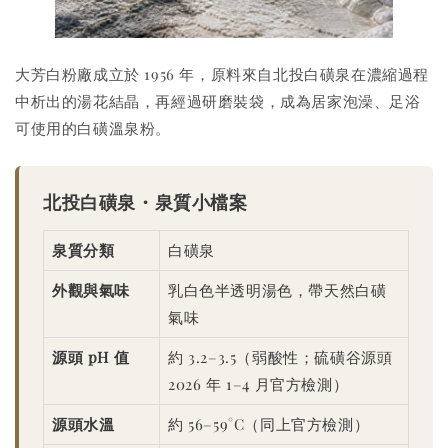
大芳白粉廠成立於 1956 年，原料來自北投白磺泉在濃縮過程
中析出的湯花結晶，再經過研磨裝袋，成為居家泡澡、足浴
可使用的白磺溫泉粉。
北投白磺泉・泉質小檔案
泉質分類
白磺泉
外觀與氣味
乳白色半透明湯色，帶天然白磺
氣味
源頭 pH 值
約 3.2–3.5（弱酸性；硫磺谷源頭
2026 年 1–4 月官方檢測）
源頭水溫
約 56–59°C（同上官方檢測）