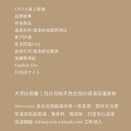
LINE@真人客服
品牌故事
所有商品
溫泉百科:溫泉的知識與泡法
客戶評價
常見問題FAQ
使用方式:溫泉粉怎麼用
泡腳專用組
English Site
日本語サイト
大芳白粉廠｜百分百純天然北投白磺湯花溫泉粉
Since1956 源自北投硫磺谷第一道泉源，堅持古法濃
萃湯花結晶製成，無香料、無添加，打造安心居家
泡湯體驗 dafang1956@gmail.com 立即加入