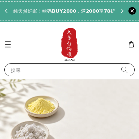
𝟵𝟵全
純天然好眠！輸碼𝗕𝗨𝗬𝟮𝟬𝟬𝟬，滿𝟮𝟬𝟬𝟬享𝟳𝟴折
搜尋