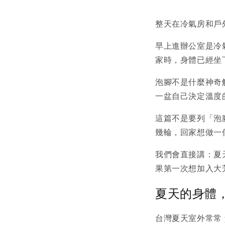
整天在冷氣房和戶
早上進辦公室是冷
家時，身體已經坐
泡腳不是什麼神奇
一盆自己決定溫度
這篇不是要列「泡
幾輪，回家想做一
我們會直接講：夏
果第一次想加入大
夏天的身體
台灣夏天室外常常 