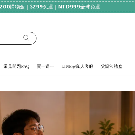
純天然好眠！輸碼𝗕𝗨𝗬𝟮𝟬𝟬𝟬，滿𝟮𝟬𝟬𝟬享𝟳𝟴折
常見問題FAQ
買一送一
LINE@真人客服
父親節禮盒