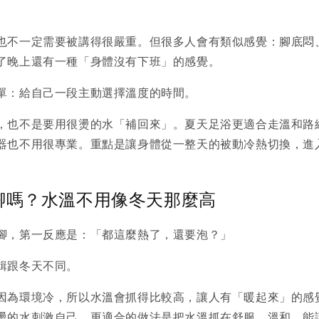
也不一定需要被講得很嚴重。但很多人會有類似感覺：腳底悶
了晚上還有一種「身體沒有下班」的感覺。
單：給自己一段主動選擇溫度的時間。
，也不是要用很燙的水「補回來」。夏天足浴更適合走溫和路
器也不用很專業。重點是讓身體從一整天的被動冷熱切換，進
。
腳嗎？水溫不用像冬天那麼高
腳，第一反應是：「都這麼熱了，還要泡？」
輯跟冬天不同。
因為環境冷，所以水溫會抓得比較高，讓人有「暖起來」的感
燙的水刺激自己。更適合的做法是把水溫抓在舒服、溫和、能