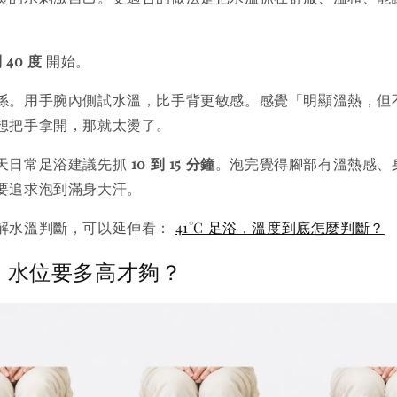
到 40 度
開始。
係。用手腕內側試水溫，比手背更敏感。感覺「明顯溫熱，但
想把手拿開，那就太燙了。
天日常足浴建議先抓
10 到 15 分鐘
。泡完覺得腳部有溫熱感、
要追求泡到滿身大汗。
解水溫判斷，可以延伸看：
41°C 足浴，溫度到底怎麼判斷？
：水位要多高才夠？