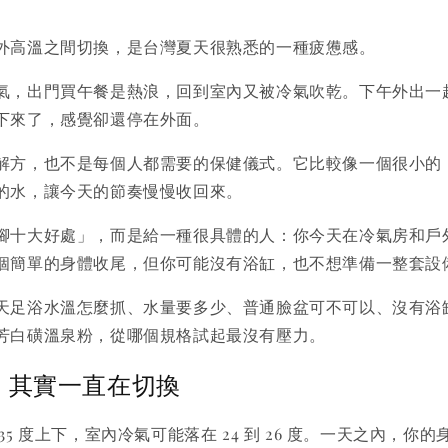
外高溫之間切換，是台灣夏天很熟悉的一種疲憊感。
氣，出門買午餐是熱浪，回到室內又被冷氣吹乾。下午外出一
下來了，感覺卻還停在外面。
解方，也不是每個人都需要的保健儀式。它比較像一個很小的
的水，讓今天的節奏慢慢收回來。
腳十大好處」，而是給一種很具體的人：你今天在冷氣房和戶
個簡單的身體收尾，但你可能沒有浴缸，也不想準備一整套設
天足浴水溫怎麼抓、水量要多少、普通臉盆可不可以、沒有浴
芳白磺溫泉粉，從哪個規格試起最沒有壓力。
，其實一直在切換
35 度上下，室內冷氣可能落在 24 到 26 度。一天之內，你