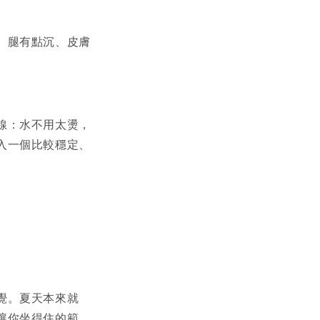
、腿有點沉、皮膚
線：水不用太燙，
入一個比較穩定、
覺。夏天本來就
讓你坐得住的範