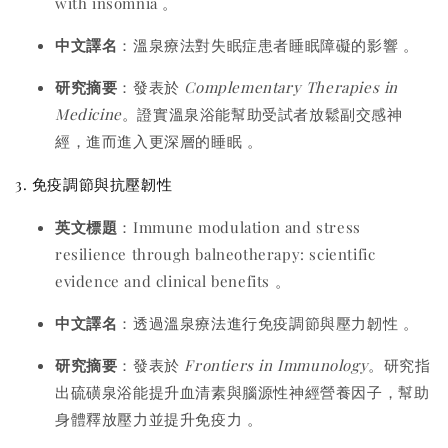
with insomnia
。
中文譯名
：溫泉療法對失眠症患者睡眠障礙的影響
。
研究摘要
：發表於
Complementary Therapies in
Medicine
。證實溫泉浴能幫助受試者放鬆副交感神
經，進而進入更深層的睡眠
。
3. 免疫調節與抗壓韌性
英文標題
：Immune modulation and stress
resilience through balneotherapy: scientific
evidence and clinical benefits
。
中文譯名
：透過溫泉療法進行免疫調節與壓力韌性
。
研究摘要
：發表於
Frontiers in Immunology
。研究指
出硫磺泉浴能提升血清素與腦源性神經營養因子，幫助
身體釋放壓力並提升免疫力
。