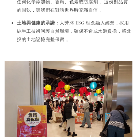
任何化學添加物、香精、色素或防腐劑
。這份對品質
的固執，讓我們在對話世界時充滿自信
。
土地與健康的承諾
：大芳將 ESG 理念融入經營，採用
純手工技術呵護自然環境，確保不造成水源負擔，將北
投的土地記憶完整保留
。