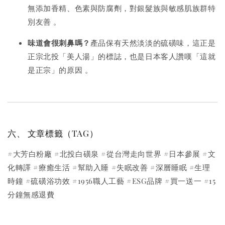
無添加香精、色素與防腐劑，對銀髮族與敏感肌族群特
別友善
。
味道會很刺鼻嗎？
產品保有天然淡淡的硫磺味，這正是
正宗北投「美人湯」的標誌，也是日本客人讚嘆「這就
是正宗」的原因
。
六、 文章標籤（TAG）
#大芳白粉廠 #北投白磺泉 #從台灣走向世界 #日本參展 #文
化轉譯 #療癒生活 #幫助入睡 #失眠改善 #深層睡眠 #生理
時鐘 #硫磺浴功效 #1956職人工藝 #ESG品牌 #買一送一 #15
分鐘無感退費