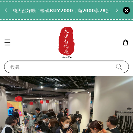
𝟵𝟵全
純天然好眠！輸碼𝗕𝗨𝗬𝟮𝟬𝟬𝟬，滿𝟮𝟬𝟬𝟬享𝟳𝟴折
搜尋