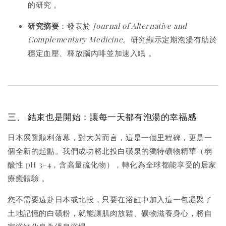
的研究
。
研究摘要
：發表於
Journal of Alternative and
Complementary Medicine
。研究顯示定期泡湯有助於
穩定血壓、釋放腦內啡並加速入眠
。
三、 結束也是開始：讓每一天都有泡湯的幸福感
日本展覽順利落幕，對大芳而言，這是一個里程碑，更是一
個全新的起點。我們成功將北投白磺泉的獨特礦物精華（弱
酸性 pH 3–4，含高量硫化物），轉化為全球都能享受的居家
療癒體驗
。
您不需要遠赴日本或北投，只要在浴缸中加入這一包凝聚了
土地記憶的白磺粉，就能讓肌肉放鬆、礦物滋養身心，將自