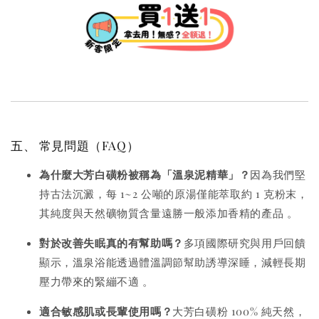
五、 常見問題（FAQ）
為什麼大芳白磺粉被稱為「溫泉泥精華」？
因為我們堅
持古法沉澱，每 1~2 公噸的原湯僅能萃取約 1 克粉末，
其純度與天然礦物質含量遠勝一般添加香精的產品
。
對於改善失眠真的有幫助嗎？
多項國際研究與用戶回饋
顯示，溫泉浴能透過體溫調節幫助誘導深睡，減輕長期
壓力帶來的緊繃不適
。
適合敏感肌或長輩使用嗎？
大芳白磺粉 100% 純天然，