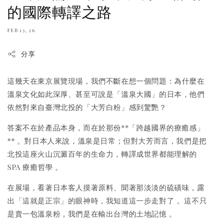
的國際轉譯之路
FEB 13, 26
分享
這幾天在東京展覽現場，我們不斷在想一個問題：為什麼在
溫泉文化如此深厚、甚至可說是「溫泉大國」的日本，他們
依然對來自臺灣北投的「大芳白粉」感到驚艷？
答案不在於產品本身，而在於那份**「跨越國界的療癒感」
**
。對日本人來說，溫泉是日常；但對大芳而言，我們是把
北投這座火山沉澱百年的生命力，轉譯成世界都能理解的
SPA 療癒哲學
。
在展場，看著日本客人摸著原料、聞著那淡淡的硫磺味，露
出「這就是正宗」的眼神時，我知道這一步走對了
。這不只
是賣一包溫泉粉，我們是在輸出台灣的土地記憶
。