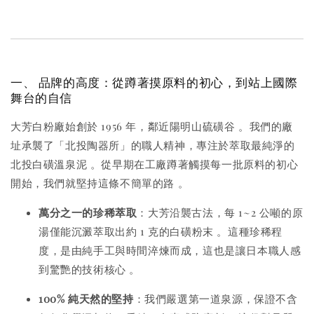
一、 品牌的高度：從蹲著摸原料的初心，到站上國際
舞台的自信
大芳白粉廠始創於 1956 年，鄰近陽明山硫磺谷
。我們的廠
址承襲了「北投陶器所」的職人精神，專注於萃取最純淨的
北投白磺溫泉泥
。從早期在工廠蹲著觸摸每一批原料的初心
開始，我們就堅持這條不簡單的路
。
萬分之一的珍稀萃取
：大芳沿襲古法，每 1~2 公噸的原
湯僅能沉澱萃取出約 1 克的白磺粉末
。這種珍稀程
度，是由純手工與時間淬煉而成，這也是讓日本職人感
到驚艷的技術核心
。
100% 純天然的堅持
：我們嚴選第一道泉源，保證不含