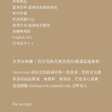
所有商品
溫泉百科:溫泉的知識與泡法
客戶評價
常見問題FAQ
使用方式:溫泉粉怎麼用
泡腳專用組
English Site
日本語サイト
大芳白粉廠｜百分百純天然北投白磺湯花溫泉粉
Since1956 源自北投硫磺谷第一道泉源，堅持古法濃
萃湯花結晶製成，無香料、無添加，打造安心居家
泡湯體驗 dafang1956@gmail.com 立即加入
We accept