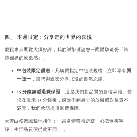
四、 本週限定：分享走向世界的喜悅
慶祝東京展覽大獲好評，我們誠摯邀請您一同體驗這份「跨
越國界的療癒感」。
中包裝限定優惠
：凡購買指定中包裝規格，立即享有
買
一送一
，讓您與親友分享北投的自然恩賜。
15 分鐘無感退費保證
：這是我們對品質的自信承諾。若
您在浸泡 15 分鐘後，感受不到身心的放鬆或對泉質不
滿意，我們承諾提供退費保障。
大芳白粉廠誠摯地相信：「當身體獲得舒緩、心靈恢復寧
靜，生活品質便從此不同」
。