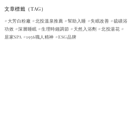
文章標籤（TAG）
#大芳白粉廠 #北投溫泉推薦 #幫助入睡 #失眠改善 #硫磺浴
功效 #深層睡眠 #生理時鐘調節 #天然入浴劑 #北投湯花 #
居家SPA #1956職人精神 #ESG品牌