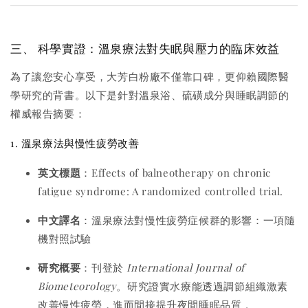
三、 科學實證：溫泉療法對失眠與壓力的臨床效益
為了讓您安心享受，大芳白粉廠不僅靠口碑，更仰賴國際醫
學研究的背書。以下是針對溫泉浴、硫磺成分與睡眠調節的
權威報告摘要：
1. 溫泉療法與慢性疲勞改善
英文標題
：Effects of balneotherapy on chronic
fatigue syndrome: A randomized controlled trial.
中文譯名
：溫泉療法對慢性疲勞症候群的影響：一項隨
機對照試驗
研究概要
：刊登於
International Journal of
Biometeorology
。研究證實水療能透過調節組織激素
改善慢性疲勞，進而間接提升夜間睡眠品質
。