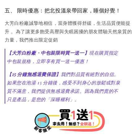
五、 限時優惠：把北投溫泉帶回家，睡個好覺！
大芳白粉廠誠摯地相信，當身體獲得舒緩，生活品質便能提
升
。為了讓更多飽受高壓與失眠困擾的朋友體驗天然泉質的
力量，我們推出限定促銷
【大芳白粉廠・中包裝限時買一送一】
現在購買指定
中包裝規格，立即享有買一送一優惠！
【15 分鐘無感退費保證】
我們對品質有絕對的自信。
如果您在泡湯 15 分鐘後，感受不到身心的放鬆或對泉
質不滿意，我們提供無感退費承諾。因為我們賣的不
只是產品，是您的「深睡權利」。