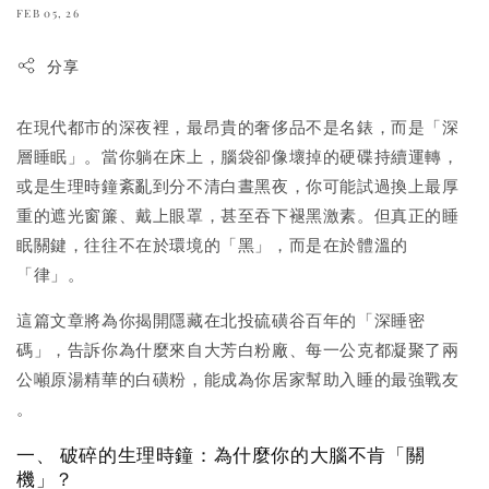
FEB 05, 26
分享
在現代都市的深夜裡，最昂貴的奢侈品不是名錶，而是「深
層睡眠」。當你躺在床上，腦袋卻像壞掉的硬碟持續運轉，
或是生理時鐘紊亂到分不清白晝黑夜，你可能試過換上最厚
重的遮光窗簾、戴上眼罩，甚至吞下褪黑激素。但真正的睡
眠關鍵，往往不在於環境的「黑」，而是在於體溫的
「律」。
這篇文章將為你揭開隱藏在北投硫磺谷百年的「深睡密
碼」，告訴你為什麼來自大芳白粉廠、每一公克都凝聚了兩
公噸原湯精華的白磺粉，能成為你居家幫助入睡的最強戰友
。
一、 破碎的生理時鐘：為什麼你的大腦不肯「關
機」？