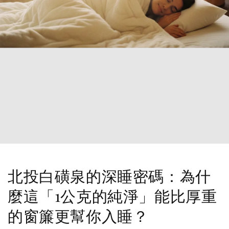
北投白磺泉的深睡密碼：為什
麼這「1公克的純淨」能比厚重
的窗簾更幫你入睡？