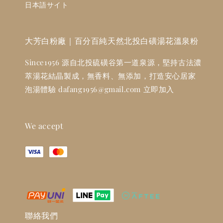
日本語サイト
大芳白粉廠｜百分百純天然北投白磺湯花溫泉粉
Since1956 源自北投硫磺谷第一道泉源，堅持古法濃
萃湯花結晶製成，無香料、無添加，打造安心居家
泡湯體驗 dafang1956@gmail.com 立即加入
We accept
聯絡我們