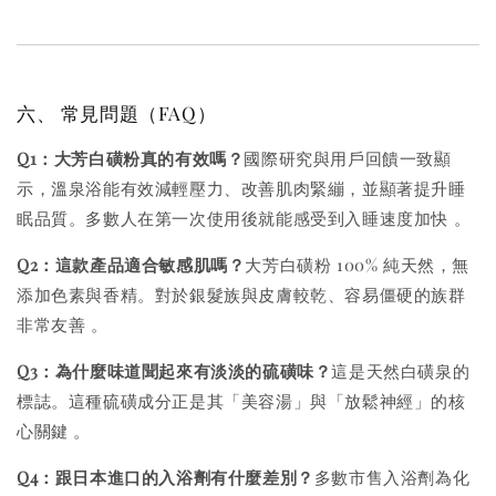
六、 常見問題（FAQ）
Q1：大芳白磺粉真的有效嗎？
國際研究與用戶回饋一致顯
示，溫泉浴能有效減輕壓力、改善肌肉緊繃，並顯著提升睡
眠品質。多數人在第一次使用後就能感受到入睡速度加快
。
Q2：這款產品適合敏感肌嗎？
大芳白磺粉 100% 純天然，無
添加色素與香精。對於銀髮族與皮膚較乾、容易僵硬的族群
非常友善
。
Q3：為什麼味道聞起來有淡淡的硫磺味？
這是天然白磺泉的
標誌。這種硫磺成分正是其「美容湯」與「放鬆神經」的核
心關鍵
。
Q4：跟日本進口的入浴劑有什麼差別？
多數市售入浴劑為化