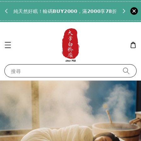
𝟵𝟵全
純天然好眠！輸碼𝗕𝗨𝗬𝟮𝟬𝟬𝟬，滿𝟮𝟬𝟬𝟬享𝟳𝟴折
搜尋