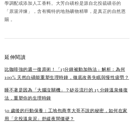
學調配或添加人工香料。大芳白磺粉是源自北投硫磺谷的
「原湯淬煉」，含有獨特的地熱礦物精華，是真正的自然恩
賜
。
延伸閱讀
比咖啡強的週一復原術！「15分鐘被動加熱法」解析：為何
100% 天然白磺能重塑生理時鐘，徹底改善失眠與慢性疲勞？
睡不著是因為「大腦沒關機」？矽谷流行的 15 分鐘溫泉修復
法，重塑你的生理時鐘
50 歲後的行動保養：工地包商李大哥不說的秘密，如何在家
用「北投溫泉泥」舒緩夜間僵硬？