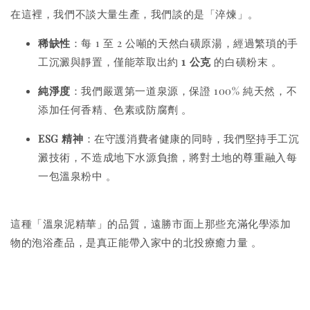
在這裡，我們不談大量生產，我們談的是「淬煉」。
稀缺性
：每 1 至 2 公噸的天然白磺原湯，經過繁瑣的手
工沉澱與靜置，僅能萃取出約
1 公克
的白磺粉末
。
純淨度
：我們嚴選第一道泉源，保證 100% 純天然，不
添加任何香精、色素或防腐劑
。
ESG 精神
：在守護消費者健康的同時，我們堅持手工沉
澱技術，不造成地下水源負擔，將對土地的尊重融入每
一包溫泉粉中
。
這種「溫泉泥精華」的品質，遠勝市面上那些充滿化學添加
物的泡浴產品，是真正能帶入家中的北投療癒力量
。