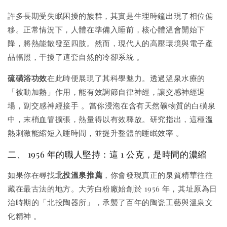
許多長期受失眠困擾的族群，其實是生理時鐘出現了相位偏
移。正常情況下，人體在準備入睡前，核心體溫會開始下
降，將熱能散發至四肢。然而，現代人的高壓環境與電子產
品輻照，干擾了這套自然的冷卻系統
。
硫磺浴功效
在此時便展現了其科學魅力。透過溫泉水療的
「被動加熱」作用，能有效調節自律神經，讓交感神經退
場，副交感神經接手
。當你浸泡在含有天然礦物質的白磺泉
中，末梢血管擴張，熱量得以有效釋放。研究指出，這種溫
熱刺激能縮短入睡時間，並提升整體的睡眠效率
。
二、 1956 年的職人堅持：這 1 公克，是時間的濃縮
如果你在尋找
北投溫泉推薦
，你會發現真正的泉質精華往往
藏在最古法的地方。大芳白粉廠始創於 1956 年，其址原為日
治時期的「北投陶器所」，承襲了百年的陶瓷工藝與溫泉文
化精神
。