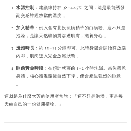
水溫控制
：建議維持在 38–42.5℃ 之間，這是最能誘發
副交感神經放鬆的溫度
。
加入精華
：倒入含有北投硫磺精華的白磺粉。這不只是
泡澡，是讓天然礦物質滲透肌膚，滋養身心
。
浸泡時長
：約 10–15 分鐘即可。此時身體會開始釋放腦
內啡，肌肉進入完全放鬆狀態
。
睡前黃金時段
：在預計就寢前 1–2 小時泡湯。當你擦乾
身體，核心體溫隨後自然下降，便會產生強烈的睡意
。
這就是為什麼大芳的使用者常說：「這不只是泡澡，更是每
天給自己的一份健康禮物。」