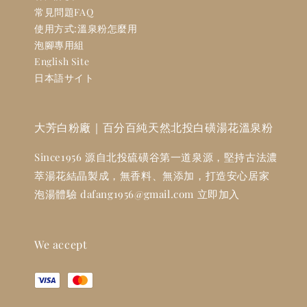
常見問題FAQ
使用方式:溫泉粉怎麼用
泡腳專用組
English Site
日本語サイト
大芳白粉廠｜百分百純天然北投白磺湯花溫泉粉
Since1956 源自北投硫磺谷第一道泉源，堅持古法濃
萃湯花結晶製成，無香料、無添加，打造安心居家
泡湯體驗 dafang1956@gmail.com 立即加入
We accept