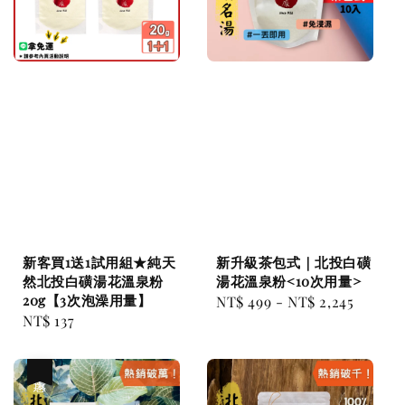
新客買1送1試用組★純天
新升級茶包式｜北投白磺
然北投白磺湯花溫泉粉
湯花溫泉粉<10次用量>
20g【3次泡澡用量】
Regular
NT$ 499
-
NT$ 2,245
Regular
NT$ 137
price
price
優惠