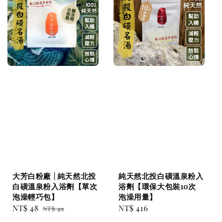
大芳白粉廠 | 純天然北投
純天然北投白磺溫泉粉入
白磺溫泉粉入浴劑【單次
浴劑【環保大包裝10次
泡澡輕巧包】
泡澡用量】
Sale
NT$ 48
Regular
Regular
NT$ 416
NT$ 49
price
price
price