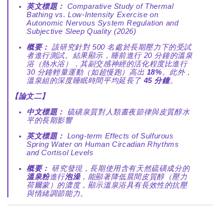
英文標題：
Comparative Study of Thermal
Bathing vs. Low-Intensity Exercise on
Autonomic Nervous System Regulation and
Subjective Sleep Quality (2026)
概要：
該研究針對 500 名處於長期壓力下的受試
者進行測試。結果顯示，睡前進行 20 分鐘的溫泉
浴（熱水浴），其副交感神經的活化程度比進行
30 分鐘輕量運動（如超慢跑）高出
18%
。此外，
溫泉組的深度睡眠時間平均延長了
45 分鐘
。
【論文二】
中文標題：
硫磺泉質對人類晝夜節律與皮質醇水
平的長期影響
英文標題：
Long-term Effects of Sulfurous
Spring Water on Human Circadian Rhythms
and Cortisol Levels
概要：
研究發現，長期使用含有天然硫磺成分的
溫泉粉
進行
泡澡
，能顯著降低晨間皮質醇（壓力
荷爾蒙）的濃度，顯示溫泉浴具有長效性的抗壓
與情緒調節能力。