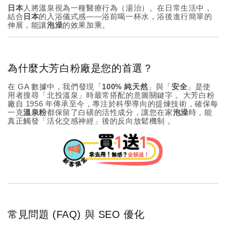
日本
人將溫泉視為一種醫療行為（湯治）。在日常生活中，
結合
日本
的入浴儀式感——浴前喝一杯水，浴後進行簡單的
伸展，能讓
泡澡
的效果加乘。
為什麼大芳白粉廠是您的首選？
在 GA 數據中，我們發現「
100% 純天然
」與「
安全
」是使
用者搜尋「北投溫泉」時最常搭配的意圖關鍵字
。大芳白粉
廠自 1956 年傳承至今，專注於科學導向的提煉技術，確保每
一克
溫泉粉
都保留了白磺的活性成分，讓您在家
泡澡
時，能
真正觸發「活化交感神經」後的反向放鬆機制
。
常見問題 (FAQ) 與 SEO 優化