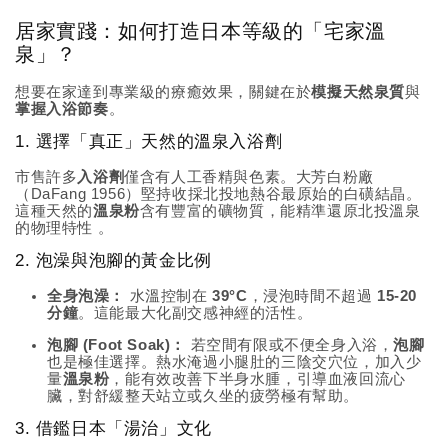
居家實踐：如何打造日本等級的「宅家溫
泉」？
想要在家達到專業級的療癒效果，關鍵在於
模擬天然泉質
與
掌握入浴節奏
。
1. 選擇「真正」天然的溫泉入浴劑
市售許多
入浴劑
僅含有人工香精與色素。大芳白粉廠
（DaFang 1956）堅持收採北投地熱谷最原始的白磺結晶。
這種天然的
溫泉粉
含有豐富的礦物質，能精準還原北投溫泉
的物理特性
。
2. 泡澡與泡腳的黃金比例
全身泡澡：
水溫控制在
39°C
，浸泡時間不超過
15-20
分鐘
。這能最大化副交感神經的活性。
泡腳 (Foot Soak)：
若空間有限或不便全身入浴，
泡腳
也是極佳選擇。熱水淹過小腿肚的三陰交穴位，加入少
量
溫泉粉
，能有效改善下半身水腫，引導血液回流心
臟，對舒緩整天站立或久坐的疲勞極有幫助。
3. 借鑑日本「湯治」文化