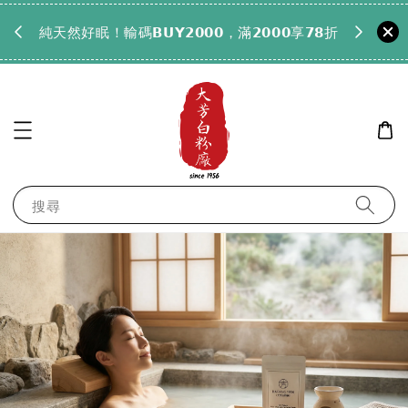
𝟵𝟵全
純天然好眠！輸碼𝗕𝗨𝗬𝟮𝟬𝟬𝟬，滿𝟮𝟬𝟬𝟬享𝟳𝟴折
搜尋