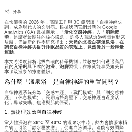
分享
在快節奏的 2026 年，高壓工作與 3C 疲勞讓「自律神經失
調」成為現代人的文明病。根據我們官網最新的 Google
Analytics (GA) 數據顯示，「
活化交感神經
」與「
消除疲
勞
」是讀者最關注的核心議題
。許多人嘗試透過輕量運動來
放鬆，但最新的科學研究指出：
天然的北投白磺溫泉浴，在
調節自律神經與提升睡眠品質的表現上，竟然優於一般輕量
運動。
本文將深度解析北投白磺的科學機制，並教您如何透過高品
質的
入浴劑
與正確的
泡澡
、
泡腳
習慣，在家就能享受媲美
日
本
頂級溫泉的療癒體驗。
為什麼「溫泉浴」是自律神經的重置開關？
自律神經系統分為「交感神經」（戰鬥模式）與「副交感神
經」（休息模式）。長期處於高壓下，交感神經會過度活
化，導致失眠、焦慮與肌肉僵硬。
1. 熱物理效應與自律神經
當人體浸泡在
38°C 至 40°C
的溫泉水中時，熱力會擴張末梢
血管，引發「靜水壓效應」，促進血液循環。這能有效調降