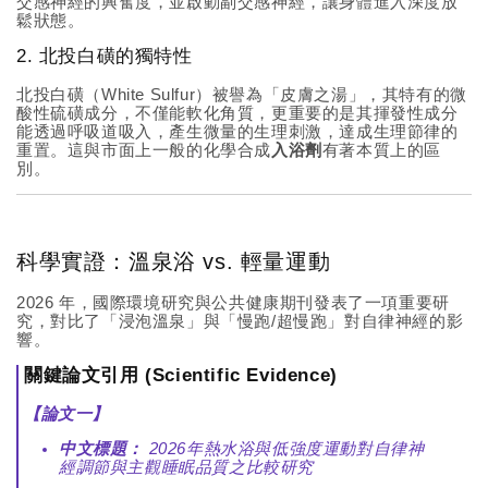
交感神經的興奮度，並啟動副交感神經，讓身體進入深度放
鬆狀態。
2. 北投白磺的獨特性
北投白磺（White Sulfur）被譽為「皮膚之湯」，其特有的微
酸性硫磺成分，不僅能軟化角質，更重要的是其揮發性成分
能透過呼吸道吸入，產生微量的生理刺激，達成生理節律的
重置。這與市面上一般的化學合成
入浴劑
有著本質上的區
別。
科學實證：溫泉浴 vs. 輕量運動
2026 年，國際環境研究與公共健康期刊發表了一項重要研
究，對比了「浸泡溫泉」與「慢跑/超慢跑」對自律神經的影
響。
關鍵論文引用 (Scientific Evidence)
【論文一】
中文標題：
2026年熱水浴與低強度運動對自律神
經調節與主觀睡眠品質之比較研究