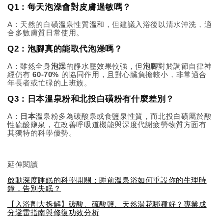
Q1：每天泡澡會對皮膚過敏嗎？
A：天然的白磺溫泉性質溫和，但建議入浴後以清水沖洗，適
合多數膚質日常使用。
Q2：泡腳真的能取代泡澡嗎？
A：雖然全身
泡澡
的靜水壓效果較強，但
泡腳
對於調節自律神
經仍有
60-70%
的協同作用，且對心臟負擔較小，非常適合
年長者或忙碌的上班族。
Q3：日本溫泉粉和北投白磺粉有什麼差別？
A：
日本
溫泉粉多為碳酸泉或食鹽泉性質，而北投白磺屬於酸
性硫酸鹽泉，在改善呼吸道機能與深度代謝疲勞物質方面有
其獨特的科學優勢。
延伸閱讀
啟動深度睡眠的科學開關：睡前溫泉浴如何重設你的生理時
鐘，告別失眠？
【入浴劑大拆解】碳酸、硫酸鹽、天然湯花哪種好？專業成
分避雷指南與修復功效分析