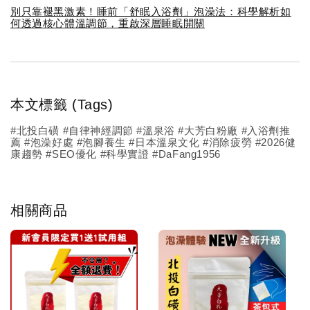
別只靠褪黑激素！睡前「舒眠入浴劑」泡澡法：科學解析如
何透過核心體溫調節，重啟深層睡眠開關
本文標籤 (Tags)
#北投白磺 #自律神經調節 #溫泉浴 #大芳白粉廠 #入浴劑推
薦 #泡澡好處 #泡腳養生 #日本溫泉文化 #消除疲勞 #2026健
康趨勢 #SEO優化 #科學實證 #DaFang1956
相關商品