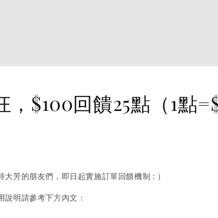
，$100回饋25點（1點=
大芳的朋友們，即日起實施訂單回饋機制 : ）
用說明請參考下方內文：