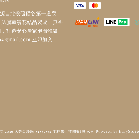
956 源自北投硫磺谷第一道泉
古法濃萃湯花結晶製成，無香
加，打造安心居家泡湯體驗
956@gmail.com 立即加入
EasyStor
© 2026 大芳白粉廠 84887832 少林醫生技開發(股)公司 Powered by