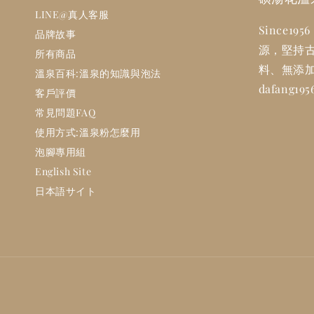
LINE@真人客服
Since1
品牌故事
源，堅持
所有商品
料、無添
溫泉百科:溫泉的知識與泡法
dafang1
客戶評價
常見問題FAQ
使用方式:溫泉粉怎麼用
泡腳專用組
English Site
日本語サイト