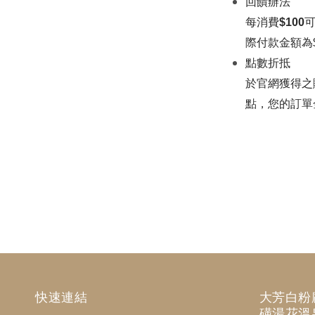
回饋辦法
每消費
$100
際付款金額為
點數折抵
於官網獲得之
點，您的訂單金
快速連結
大芳白粉
磺湯花溫