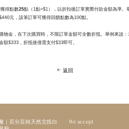
可獲得點數
25
點（1點=$1），以折扣後訂單實際付款金額為準。
$440元，該筆訂單可獲得回饋點數為100點。
購物金，在下次購買時，不限訂單金額可全數折抵。舉例來說：若
額$333，折抵後僅需支付$33即可。
返回
廠｜百分百純天然北投白
We accept
泉粉