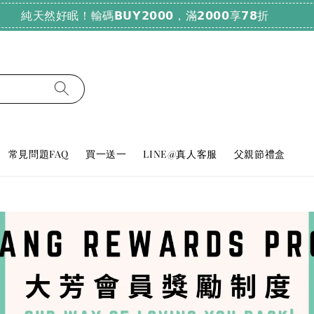
純天然好眠！輸碼𝗕𝗨𝗬𝟮𝟬𝟬𝟬，滿𝟮𝟬𝟬𝟬享𝟳𝟴折
常見問題FAQ
買一送一
LINE@真人客服
父親節禮盒