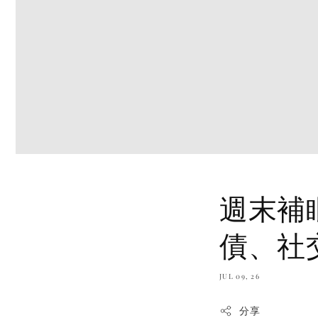
週末補
債、社
JUL 09, 26
分享