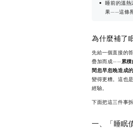
睡前的溫熱
果——這條
為什麼補了
先給一個直接的
疊加而成——
累積
間忽早忽晚造成
變得更糟。這也
經驗。
下面把這三件事
一、「睡眠