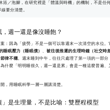
沐浴／泡腳，在研究裡是「體溫與時機」的機制，不是任
界線要分清楚。
眠，週一還是像沒睡飽？
答案：因為「疲勞」不是一個可以靠週末一次清空的水位。
的睡眠壓力（睡眠債）
、
被往後推遲的生理時鐘（社交時
的節律不穩
。週末睡到中午，往往只處理了第一項的一部分
是為什麼「明明睡很久，週一還是累」會是一種這麼普遍、
拆開，用睡眠科學一層一層講清楚。
債」是生理量，不是比喻：雙歷程模型