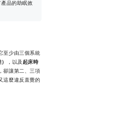
何產品的助眠效
它至少由三個系統
差）
，以及
起床時
，卻讓第二、三項
又這麼違反直覺的