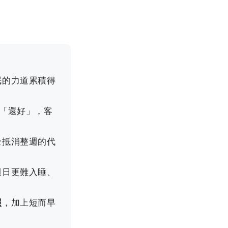
眠的力道累積得
「還好」，客
全抵消整週的代
週日更難入睡、
照
，加上短而早