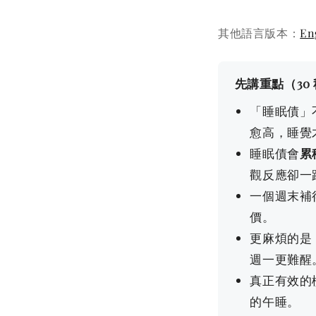
其他語言版本：
En
先講重點（30
「睡眠債」
愈高，睡覺
睡眠債會
累
觀反應卻一
一個週末補
價。
更麻煩的是
週一更難醒
真正有效的
的午睡。