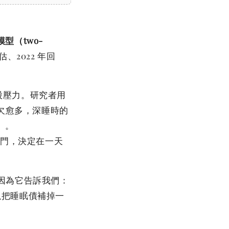
）
型（two-
再評估、2022 年回
股壓力。研究者用
欠愈多，深睡時的
」。
閘門，決定在一天
因為它告訴我們：
以把睡眠債補掉一