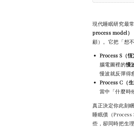
現代睡眠研究最常用
process model）
顧）。它把「想
Process S
腦電圖裡的
慢波
慢波就反彈得愈
Process C
當中「什麼時
真正決定你此刻
睡眠債（Process
些，卻同時把生