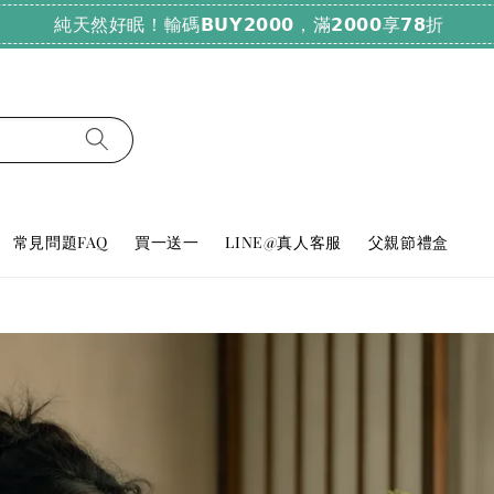
純天然好眠！輸碼𝗕𝗨𝗬𝟮𝟬𝟬𝟬，滿𝟮𝟬𝟬𝟬享𝟳𝟴折
常見問題FAQ
買一送一
LINE@真人客服
父親節禮盒