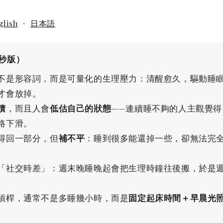
glish
・
日本語
 秒版）
不是形容詞，而是可量化的生理壓力：清醒愈久，驅動睡
才會放掉。
積
，而且人會
低估自己的狀態
——連續睡不夠的人主觀覺得
路下滑。
得回一部分，但
補不平
：睡到很多能還掉一些，卻無法完
「社交時差」：週末晚睡晚起會把生理時鐘往後搬，於是
。
槓桿，通常不是多睡幾小時，而是
固定起床時間＋早晨光