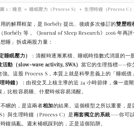
圖 1：睡意 ＝ 睡眠壓力（Process S）＋ 生理時鐘（Process C
的解釋框架，是 Borbély 提出、後續多次修訂的
雙歷程模
（Borbély 等，《Journal of Sleep Research》2016 年
不想睡」拆成兩股力量：
（恆定睡眠壓力）
：清醒時逐漸累積、睡眠時指數式消退的一
活動（slow-wave activity, SWA）
當它的生理指標——你
強。這股 Process S，本質上就是科學意義上的「睡眠債
（生理時鐘）
：由視交叉上核主導的近 24 小時節律，像一道
候」比較容易睡、什麼時候容易清醒。
睏不睏的，是這兩者
相加
的結果。這個模型之所以重要，是
 S）與生理時鐘（Process C）是
兩套獨立的系統
——你可
理時鐘搞亂。週末補眠踩到的，正是這個陷阱。