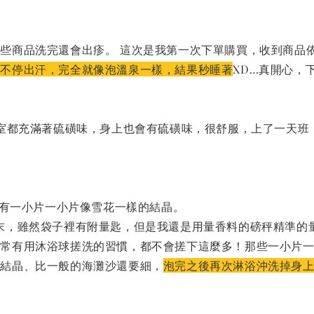
些商品洗完還會出疹。 這次是我第一次下單購買，收到商品依
還不停出汗，完全就像泡溫泉一樣，結果秒睡著
XD…真開心，
浴室都充滿著硫磺味，身上也會有硫磺味，很舒服，上了一天
會有一小片一小片像雪花一樣的結晶。
末，雖然袋子裡有附量匙，但是我還是用量香料的磅秤精準的量
平常有用沐浴球搓洗的習慣，都不會搓下這麼多！那些一小片
的結晶、比一般的海灘沙還要細，
泡完之後再次淋浴沖洗掉身