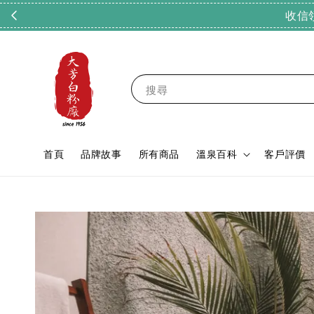
搜尋
首頁
品牌故事
所有商品
溫泉百科
客戶評價