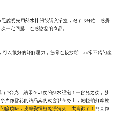
照說明先用熱水拌開後調入浴盆，泡了15分鐘，感覺
下次一定回購，也感謝您的商品。
班，可以很好的紓解壓力，筋骨也較放鬆，非常不錯的產
了7公克，結果在42度的熱水裡泡了一會兒之後，發
一小片像雪花的結晶真的就會黏在身上，輕輕拍打摩擦
上的硫磺味，皮膚變得極乾淨清爽，太喜歡了！
簡直像