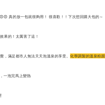
😍😍 真的放一包就很夠用！ 很喜歡！！下次想回購大包的～
有效果的！太厲害了這！
感覺，滿足都市人無法天天泡溫泉的享受。
化學調製的溫泉粉
體，一泡完馬上變熱
壓