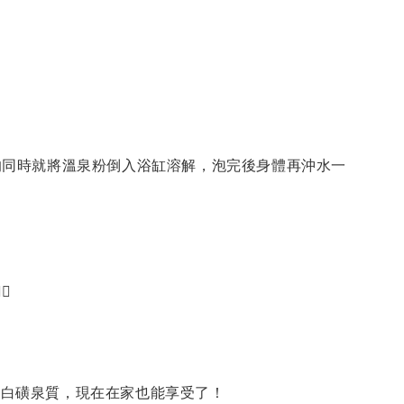
的同時就將溫泉粉倒入浴缸溶解，泡完後身體再沖水一
🏻
是白磺泉質，現在在家也能享受了！