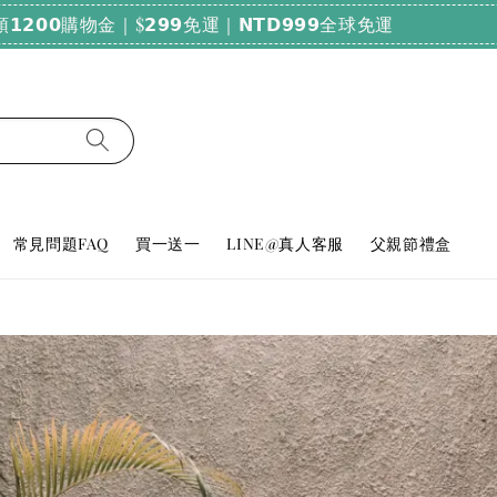
純天然好眠！輸碼𝗕𝗨𝗬𝟮𝟬𝟬𝟬，滿𝟮𝟬𝟬𝟬享𝟳𝟴折
常見問題FAQ
買一送一
LINE@真人客服
父親節禮盒