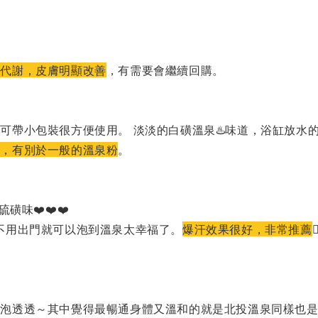
質代謝，皮膚明顯改善
，有需要會繼續回購。
可帶小包裝很方便使用。 淡淡的白磺溫泉♨️味道，浴缸放水
果，有別於一般的溫泉粉
。
味❤️❤️❤️
不用出門就可以泡到溫泉太幸福了。
爆汗效果很好，非常推薦

部泡透透～其中覺得最暢通身體又溫和的就是北投溫泉同樣也