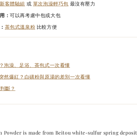
新客體驗組
或
單次泡澡輕巧包
最沒有壓力
用：
可以再考慮中包或大包
：
茶包式溫泉粉
比較方便
？泡澡、足浴、茶包式一次看懂
突然爆紅？白磺粉與原湯的差別一次看懂
麼判斷？
 Powder is made from Beitou white-sulfur spring deposit