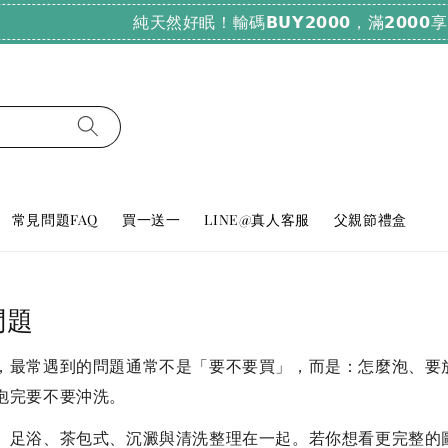
純天然好眠！輸碼𝗕𝗨𝗬𝟮𝟬𝟬𝟬，滿𝟮𝟬𝟬𝟬享𝟳𝟴折
常見問題FAQ
買一送一
LINE@真人客服
父親節禮盒
問題
，最常遇到的問題通常不是「要不要買」，而是：怎麼泡、要
泡完要不要沖洗。
、足浴、茶包式、沉澱與清洗整理在一起。若你想看更完整的