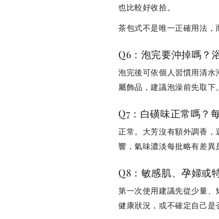
也比較好收拾。
茶包式不是唯一正確用法，
Q6：泡完要沖掉嗎？
泡完後可依個人習慣用清水
屬飾品，建議泡澡前先取下
Q7：白磺味正常嗎？
正常。大芳沒有額外調香，
響，氣味濃淡每批略有差異
Q8：敏感肌、孕婦或
第一次使用建議先從少量、
健康狀況，或不確定自己是