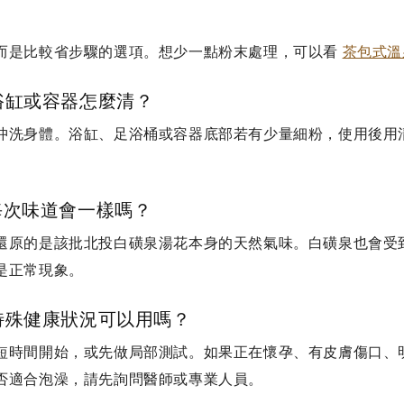
而是比較省步驟的選項。想少一點粉末處理，可以看
茶包式溫
浴缸或容器怎麼清？
沖洗身體。浴缸、足浴桶或容器底部若有少量細粉，使用後用
。
每次味道會一樣嗎？
還原的是該批北投白磺泉湯花本身的天然氣味。白磺泉也會受
是正常現象。
特殊健康狀況可以用嗎？
短時間開始，或先做局部測試。如果正在懷孕、有皮膚傷口、
否適合泡澡，請先詢問醫師或專業人員。