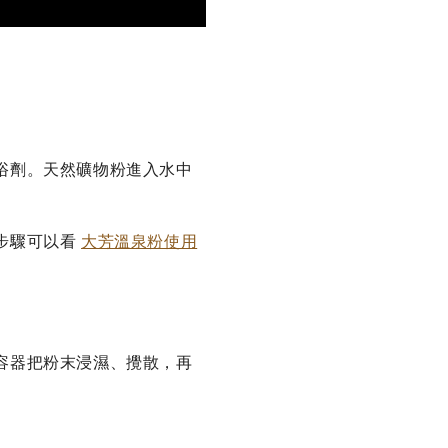
浴劑。天然礦物粉進入水中
步驟可以看
大芳溫泉粉使用
容器把粉末浸濕、攪散，再