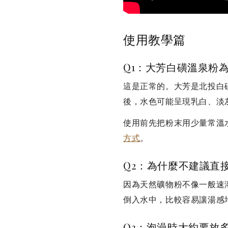
使用教學篇
Q1：大芳白磺溫泉粉
這是正常的。大芳是北投白
後，水色可能呈現乳白、淡
使用前先把粉末用少量常溫
方式
。
Q2：為什麼不建議直
因為天然礦物粉不像一般速
倒入水中，比較容易讓湯感
Q3：泡澡時大約要放