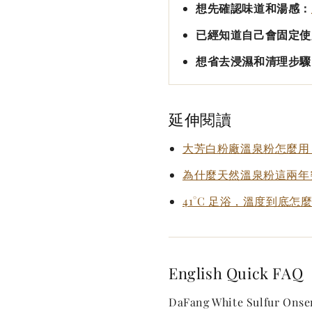
想先確認味道和湯感：
已經知道自己會固定使
想省去浸濕和清理步驟
延伸閱讀
大芳白粉廠溫泉粉怎麼用
為什麼天然溫泉粉這兩年
41°C 足浴，溫度到底怎
English Quick FAQ
DaFang White Sulfur Onsen