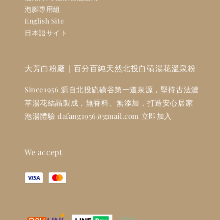
泡腳專用組
English Site
日本語サイト
大芳白粉廠｜百分百純天然北投白磺湯花溫泉粉
Since1956 源自北投硫磺谷第一道泉源，堅持古法濃
萃湯花結晶製成，無香料、無添加，打造安心居家
泡湯體驗 dafang1956@gmail.com 立即加入
We accept