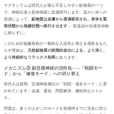
マグネシウムは現代人が最も不足しやすい鉱物質の一つ
で、神経伝達と筋肉弛緩に直接関与します。温かい水への
浸漬によって、
鉱物質は皮膚から透過吸収され、身体を緊
張状態から弛緩状態へ移行させます
— 医薬品や合成添加物
に頼らずに。
このため白硫酸泉粉が一般的な入浴剤と異なる感覚をもた
らす理由は、
天然鉱物質の段階的放出による、より深く、
より持続的なリラックス効果
にあります。
メカニズム③ 副交感神経の活性化——「戦闘モー
ド」から「修復モード」への切り替え
現代人は昼間、交感神経優位の「戦闘・逃走モード」に置
かれています：会議、通知、問題解決、継続的なストレ
ス。
問題は、多くの人がこのモードを就寝時までに完全に切り