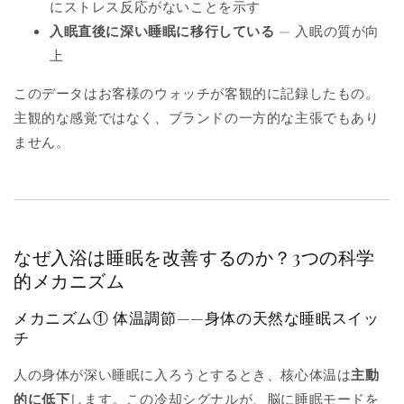
にストレス反応がないことを示す
入眠直後に深い睡眠に移行している
— 入眠の質が向
上
このデータはお客様のウォッチが客観的に記録したもの。
主観的な感覚ではなく、ブランドの一方的な主張でもあり
ません。
なぜ入浴は睡眠を改善するのか？3つの科学
的メカニズム
メカニズム① 体温調節——身体の天然な睡眠スイッ
チ
人の身体が深い睡眠に入ろうとするとき、核心体温は
主動
的に低下
します。この冷却シグナルが、脳に睡眠モードを