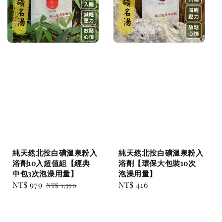
純天然北投白磺溫泉粉入
純天然北投白磺溫泉粉入
浴劑10入超值組【經典
浴劑【環保大包裝10次
中包3次泡澡用量】
泡澡用量】
Sale
NT$ 979
Regular
Regular
NT$ 416
NT$ 1,390
price
price
price