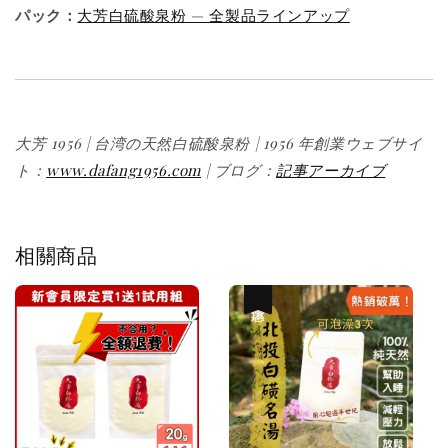
パック：
大芳白硫酸泉粉 — 全製品ラインアップ
大芳 1956 | 台湾の天然白硫酸泉粉 | 1956 年創業
ウェブサイ
ト：
www.dafang1956.com
| ブログ：
記事アーカイブ
相關商品
優惠