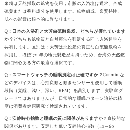
泉粉は天然採取の鉱物を使用；市販の入浴塩は通常、合成
硫黄または香料成分を使用します。鉱物組成、泉質特性、
肌への影響は根本的に異なります。
Q：日本の入浴剤と大芳白硫酸泉粉、どちらが優れています
か？
どちらも鉱物質と自然療法を強調する同じ入浴哲学を
共有します。区別は：大芳は北投産の真正な白硫酸泉粉を
採用し、ほぼ 70 年の地元製造歴を持つため、台湾の天然鉱
物に関心ある方の最適な選択です。
Q：スマートウォッチの睡眠測定は正確ですか？
Garmin な
どのデバイスは、心拍変動と動きセンサーを使用して睡眠
段階（覚醒、浅い、深い、REM）を識別します。実験室グ
レードではありませんが、日常的な睡眠パターン追跡の精
度は消費者健康研究で検証されています。
Q：安静時心拍数と睡眠の質に関係がありますか？
直接的な
関係があります。安定した低い安静時心拍数（40～60