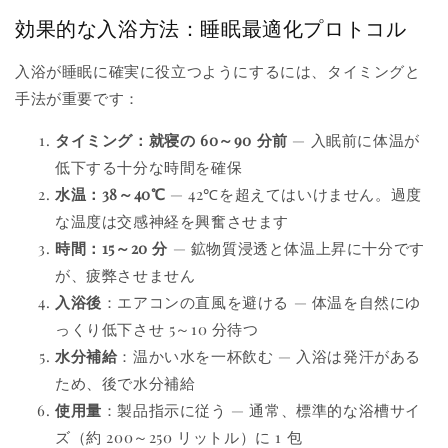
効果的な入浴方法：睡眠最適化プロトコル
入浴が睡眠に確実に役立つようにするには、タイミングと
手法が重要です：
タイミング：就寝の 60～90 分前
— 入眠前に体温が
低下する十分な時間を確保
水温：38～40℃
— 42℃を超えてはいけません。過度
な温度は交感神経を興奮させます
時間：15～20 分
— 鉱物質浸透と体温上昇に十分です
が、疲弊させません
入浴後
：エアコンの直風を避ける — 体温を自然にゆ
っくり低下させ 5～10 分待つ
水分補給
：温かい水を一杯飲む — 入浴は発汗がある
ため、後で水分補給
使用量
：製品指示に従う — 通常、標準的な浴槽サイ
ズ（約 200～250 リットル）に 1 包