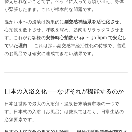
替えられないことです。ベッドに入っても頭が冴え、身体
が緊張したまま。これが根本的な問題です。
温かい水への浸漬は効果的に
副交感神経系を活性化させ
、
心拍数を低下させ、呼吸を深め、筋肉をリラックスさせま
す。これがお客様の
安静時心拍数が 49 ～ 50 bpm で安定し
ていた理由
— これは深い副交感神経活性化の特徴で、普通
のお風呂では確実に達成できない結果です。
日本の入浴文化——なぜそれが機能するのか
日本は世界で最大の入浴剤・温泉粉末消費市場の一つで
す。日本式の入浴（お風呂）は贅沢ではなく、日常生活の
必須要素です。
日本の入浴文化の根本的な論理——現代の睡眠科学が確立さ