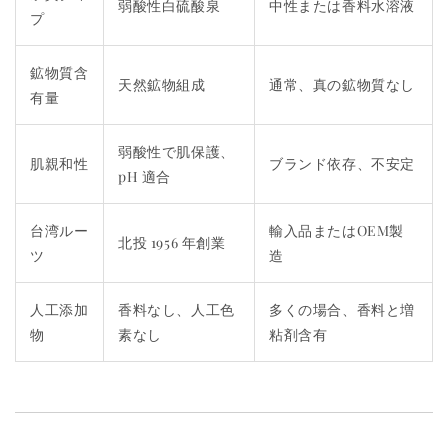
弱酸性白硫酸泉
中性または香料水溶液
プ
鉱物質含
天然鉱物組成
通常、真の鉱物質なし
有量
弱酸性で肌保護、
肌親和性
ブランド依存、不安定
pH 適合
台湾ルー
輸入品またはOEM製
北投 1956 年創業
ツ
造
人工添加
香料なし、人工色
多くの場合、香料と増
物
素なし
粘剤含有