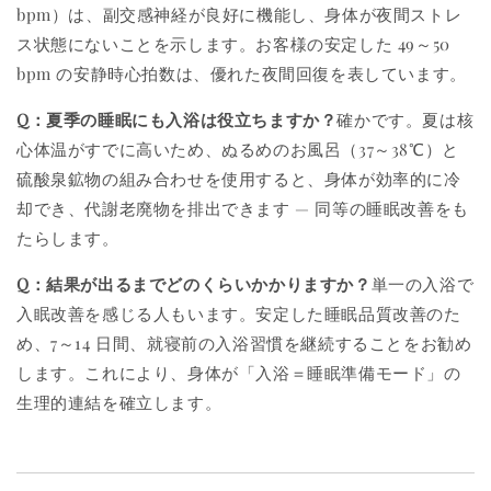
bpm）は、副交感神経が良好に機能し、身体が夜間ストレ
ス状態にないことを示します。お客様の安定した 49～50
bpm の安静時心拍数は、優れた夜間回復を表しています。
Q：夏季の睡眠にも入浴は役立ちますか？
確かです。夏は核
心体温がすでに高いため、ぬるめのお風呂（37～38℃）と
硫酸泉鉱物の組み合わせを使用すると、身体が効率的に冷
却でき、代謝老廃物を排出できます — 同等の睡眠改善をも
たらします。
Q：結果が出るまでどのくらいかかりますか？
単一の入浴で
入眠改善を感じる人もいます。安定した睡眠品質改善のた
め、7～14 日間、就寝前の入浴習慣を継続することをお勧め
します。これにより、身体が「入浴＝睡眠準備モード」の
生理的連結を確立します。