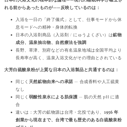
れる前からあったものが——反映しているのは：
入浴を一日の「終了儀式」として、仕事モードから休
息モードへの精神・身体的転換
日本の入浴剤商品（入浴剤 / にゅうよくざい）は
鉱物
成分、温泉抽出物、自然療法を強調
長野、草津、別府などの有名温泉地域は全国平均より
長寿率が高く、温泉入浴文化がその理由とされている
大芳白硫酸泉粉が上質な日本の入浴製品と共通するのは：
同じく
天然鉱物由来への承諾
— 合成香料や人工硫黄
なし
同じく
弱酸性泉水による肌保護
— 肌の天然 pH に適
合
違いは：大芳の鉱物源は台湾・北投であり、
1956 年
創業から現在まで、台湾で最も歴史のある白硫酸泉粉