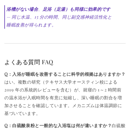
浴槽がない場合
、
足浴（足湯）も同様に効果的です
— 同じ水温、15 分の時間、同じ副交感神経活性化と
睡眠改善が得られます。
よくある質問 FAQ
Q：入浴が睡眠を改善することに科学的根拠はありますか？
はい。複数の研究（テキサス大学オースティン校による
2019 年の系統的レビューを含む）が、就寝の 1～2 時間前
の温水浴が入眠時間を有意に短縮し、深い睡眠の割合を増
加させることを確認しています。メカニズムは体温調節に
基づいています。
Q：白硫酸泉粉と一般的な入浴塩は何が違いますか？
白硫酸