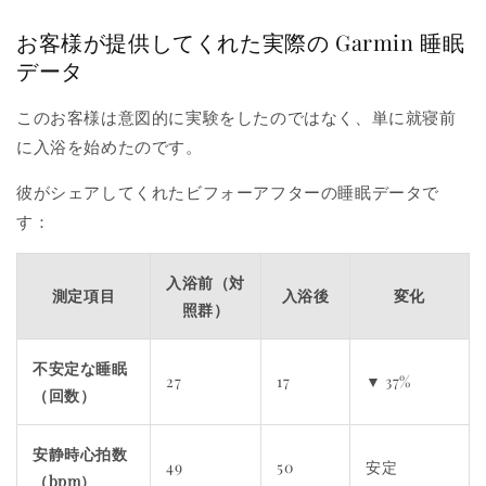
お客様が提供してくれた実際の Garmin 睡眠
データ
このお客様は意図的に実験をしたのではなく、単に就寝前
に入浴を始めたのです。
彼がシェアしてくれたビフォーアフターの睡眠データで
す：
入浴前（対
測定項目
入浴後
変化
照群）
不安定な睡眠
27
17
▼ 37%
（回数）
安静時心拍数
49
50
安定
（bpm）