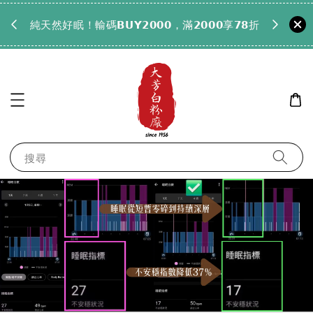
𝟵𝟵全
純天然好眠！輸碼𝗕𝗨𝗬𝟮𝟬𝟬𝟬，滿𝟮𝟬𝟬𝟬享𝟳𝟴折
搜尋