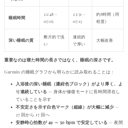
22:48 –
23:31 –
約8時間（同
睡眠時間
07:05
07:13
程度）
断片的で浅
連続的
深い睡眠の質
大幅改善
い
で厚い
重要なのは寝た時間の長さではなく、睡眠の深さです。
Garmin の睡眠グラフから明らかに読み取れることは：
入浴後の深い睡眠（濃紺色ブロック）がより厚く、よ
り連続している
— 身体が修復モードに長時間滞在し
ていることを示す
不安定さを示す白色マーク（縦線）が大幅に減少
—
27 回から 17 回へ
安静時心拍数が 49 ～ 50 bpm で安定している
— 夜間