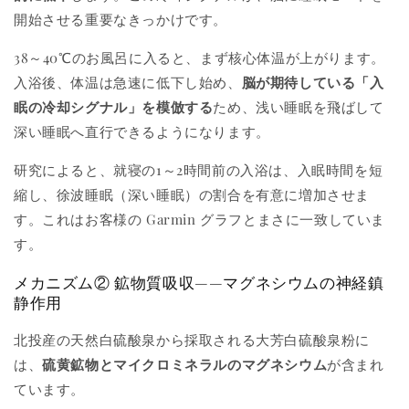
開始させる重要なきっかけです。
38～40℃のお風呂に入ると、まず核心体温が上がります。
入浴後、体温は急速に低下し始め、
脳が期待している「入
眠の冷却シグナル」を模倣する
ため、浅い睡眠を飛ばして
深い睡眠へ直行できるようになります。
研究によると、就寝の1～2時間前の入浴は、入眠時間を短
縮し、徐波睡眠（深い睡眠）の割合を有意に増加させま
す。これはお客様の Garmin グラフとまさに一致していま
す。
メカニズム② 鉱物質吸収——マグネシウムの神経鎮
静作用
北投産の天然白硫酸泉から採取される大芳白硫酸泉粉に
は、
硫黄鉱物とマイクロミネラルのマグネシウム
が含まれ
ています。