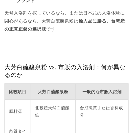
ブランド
天然入浴剤を探しているなら、または日本式の入浴体験に
関心があるなら、大芳白硫酸泉粉は
輸入品に勝る、台湾産
の正真正銘の選択肢
です。
大芳白硫酸泉粉 vs. 市販の入浴剤：何が異な
るのか
比較項目
大芳白硫酸泉粉
一般的な市販入浴剤
北投産天然白硫酸
合成硫黄または香料成
原料源
鉱
分
泉質タイ