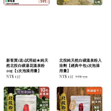
新客買1送1試用組★純天
北投純天然白磺溫泉粉入
然北投白磺湯花溫泉粉
浴劑【經典中包3次泡澡
20g【3次泡澡用量】
用量】
Regular
NT$ 137
Sale
NT$ 137
Regular
NT$ 139
price
price
price
優惠