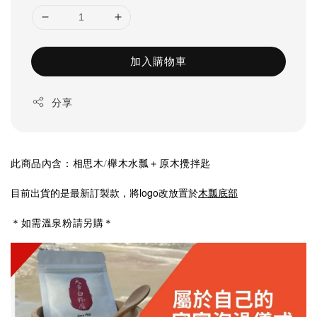
加入購物車
分享
此商品內含：相思木/櫸木水瓢＋原木攪拌匙
目前出貨的是最新訂製款，將logo改放置於
木瓢底部
＊
＊如需溫泉粉請另購