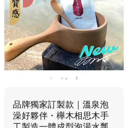
1
/
4
品牌獨家訂製款｜溫泉泡
澡好夥伴・櫸木相思木手
工製造一體成型泡湯水瓢