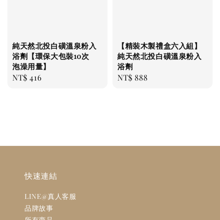
純天然北投白磺溫泉粉入
【精裝木製禮盒六入組】
浴劑【環保大包裝10次
純天然北投白磺溫泉粉入
泡澡用量】
浴劑
Regular
NT$ 416
Regular
NT$ 888
price
price
快速連結
LINE@真人客服
品牌故事
所有商品