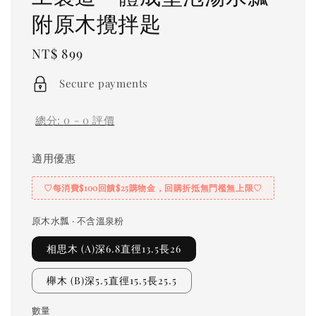
附原木攪拌匙
Regular
NT$ 899
price
Secure payments
總分:
0
-
0
評價
適用優惠
♡每消費$100回饋$25購物金，回購折抵無門檻無上限♡
原木水瓢 · 不含溫泉粉
相思木 (A)深6.8直徑13.5長26
櫸木 (B)深5.5直徑15.5長25.5
數量