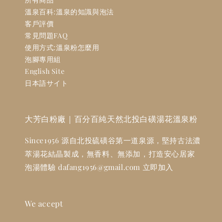
溫泉百科:溫泉的知識與泡法
客戶評價
常見問題FAQ
使用方式:溫泉粉怎麼用
泡腳專用組
English Site
日本語サイト
大芳白粉廠｜百分百純天然北投白磺湯花溫泉粉
Since1956 源自北投硫磺谷第一道泉源，堅持古法濃
萃湯花結晶製成，無香料、無添加，打造安心居家
泡湯體驗 dafang1956@gmail.com 立即加入
We accept