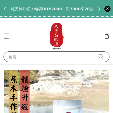
𝟵𝟵全
純天然好眠！輸碼𝗕𝗨𝗬𝟮𝟬𝟬𝟬，滿𝟮𝟬𝟬𝟬享𝟳𝟴折
搜尋