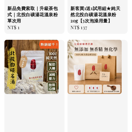
新品免費索取｜升級茶包
新客買1送1試用組★純天
式｜北投白磺湯花溫泉粉
然北投白磺湯花溫泉粉
單次用
20g【3次泡澡用量】
Regular
NT$ 1
Regular
NT$ 137
price
price