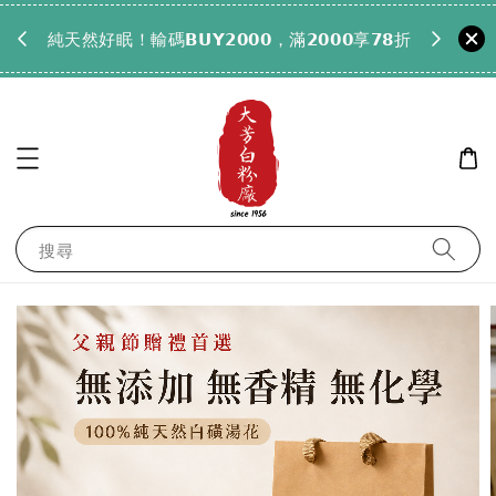
𝟵𝟵全
純天然好眠！輸碼𝗕𝗨𝗬𝟮𝟬𝟬𝟬，滿𝟮𝟬𝟬𝟬享𝟳𝟴折
搜尋