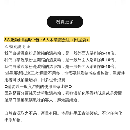
瀏覽更多
3次泡澡用經典中包・6入木製禮盒組（附提袋）
⚠️ 特別說明 ⚠️
我們白磺溫泉粉是濃縮的溫泉粉，是一般外面入浴劑的
5-10
倍。
我們白磺溫泉粉是濃縮的溫泉粉，是一般外面入浴劑的
5-10
倍。
我們白磺溫泉粉是濃縮的溫泉粉，是一般外面入浴劑的
5-10
倍。
❗️很重要所以說三次❗️用量不用多，也需要顧及敏感皮膚族群，重度使
用者可以酌量增加，用多也會浪費
⛔️
請勿以一般入浴劑的使用量做比較
⛔️
因為是百分百純天然萃取溫泉粉，喜歡濃郁化學香精味道或是愛聞
溫泉口濃郁硫磺氣味的客人，麻煩請繞道。
品牌獨家訂製款｜溫泉泡澡好夥伴・櫸木相思
自然資源取之不易，產量有限。本品純手工古法製成、不含任何化
木手工製造一體成型泡湯水瓢附原木攪拌匙
學添加物。
-
+
NT$ 799