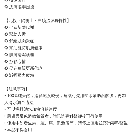
✪ 皮膚換季困擾
【北投・陽明山・白磺溫泉獨特性】
✪ 促進新陳代謝
✪ 幫助入睡
✪ 舒緩肌肉緊繃
✪ 幫助維持肌膚健康
✪ 肌膚清潔護理
✪ 放鬆心情
✪ 促進角質更新代謝
✪ 減輕壓力疲憊
【注意事項】
‣ 100%純天然，溶解速度較慢，建議可先用熱水幫助溶解後，再加
入冷水調至適溫
‣ 可以攪拌池水加快溶解速度
‣ 肌膚異常或過敏體質者，請諮詢專科醫師後再行使用
‣ 使用中如發生癢、腫、痛、刺激感等，請停止使用並諮詢專科醫生
‣ 本品不得食用