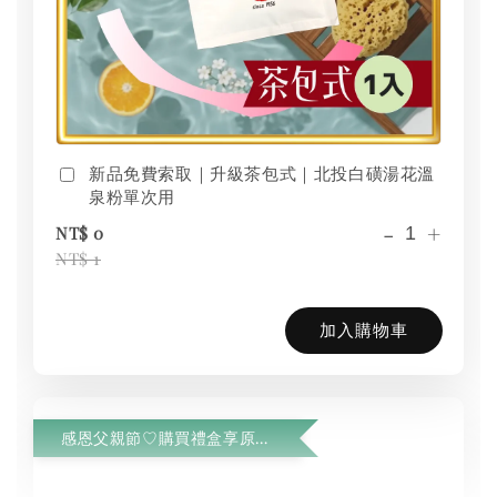
新品免費索取｜升級茶包式｜北投白磺湯花溫
泉粉單次用
-
+
NT$ 0
NT$ 1
加入購物車
感恩父親節♡購買禮盒享原木湯瓢優惠加購$799