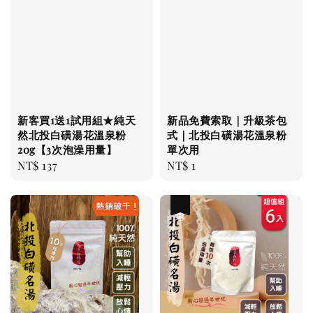
新客買1送1試用組★純天
新品免費索取｜升級茶包
然北投白磺湯花溫泉粉
式｜北投白磺湯花溫泉粉
20g【3次泡澡用量】
單次用
Regular
NT$ 137
Regular
NT$ 1
price
price
優惠