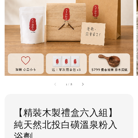
1
/
8
【精裝木製禮盒六入組】
純天然北投白磺溫泉粉入
浴劑