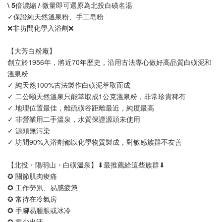
NT$ 899
\ 5倍濃縮 / 微量即可還原為北投白磺名湯
✓保證純天然溫泉粉、手工皂粉
❌非坊間化學入浴劑❌
加入購物車
【大芳白粉廠】
創立於1956年，將近70年歷史，沿用古法專心做好高品質白磺泥和
溫泉粉
✓ 純天然100%古法製作白磺泥萃取而成
✓ 二公噸天然溫泉只能萃取成1公克溫泉粉，非常珍貴稀有
✓ 地理位置最佳，離硫磺谷距離最近，純度最高
✓ 非營業用二手溫泉，水質保證源頭未使用
✓ 源頭無污染
✓ 坊間90%入浴劑都以化學物質製成，對敏感族群不友善
【北投・陽明山・白磺溫泉】⬇︎最推薦給這些族群⬇︎
✪ 關節肌肉痠痛
✪ 工作勞累、易感疲憊
✪ 常待在冷氣房
✪ 手腳易腫脹或冰冷
✪ 很少出汗