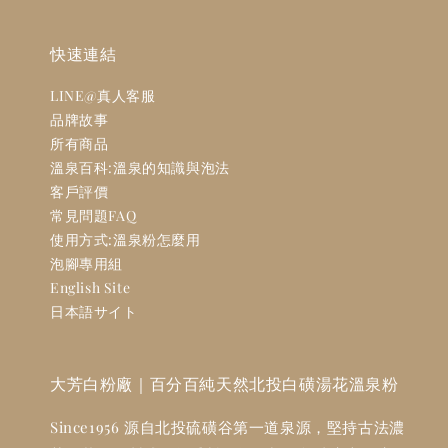
快速連結
LINE@真人客服
品牌故事
所有商品
溫泉百科:溫泉的知識與泡法
客戶評價
常見問題FAQ
使用方式:溫泉粉怎麼用
泡腳專用組
English Site
日本語サイト
大芳白粉廠｜百分百純天然北投白磺湯花溫泉粉
Since1956 源自北投硫磺谷第一道泉源，堅持古法濃