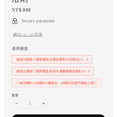
Regular
NT$ 888
price
Secure payments
總分:
0
-
0
評價
適用優惠
感恩父親節♡購買禮盒免費加贈單次用茶包3入
感恩父親節♡購買禮盒享原木湯瓢優惠加購$799
♡每消費$100回饋$25購物金，回購折抵無門檻無上限♡
數量