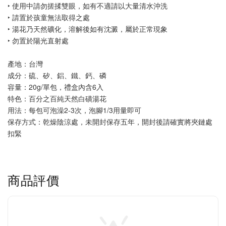
‣ 使用中請勿搓揉雙眼，如有不適請以大量清水沖洗
‣ 請置於孩童無法取得之處
‣ 湯花乃天然礦化，溶解後如有沈澱，屬於正常現象
‣ 勿置於陽光直射處
產地：台灣
成分：硫、矽、鋁、鐵、鈣、磷
容量：20g/單包，禮盒內含6入
特色：百分之百純天然白磺湯花
用法：每包可泡澡2-3次，泡腳1/3用量即可
保存方式：乾燥陰涼處，未開封保存五年，開封後請確實將夾鏈處
扣緊
商品評價