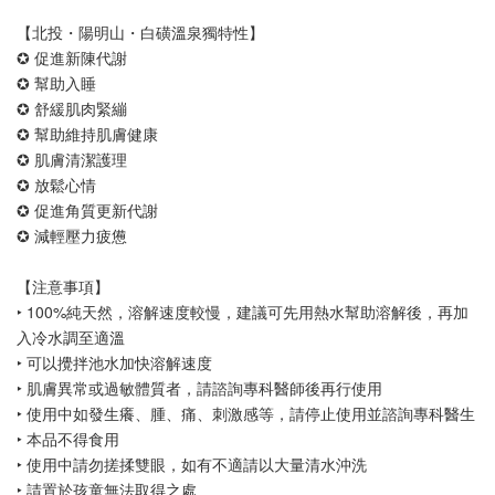
【北投・陽明山・白磺溫泉獨特性】
✪ 促進新陳代謝
✪ 幫助入睡
✪ 舒緩肌肉緊繃
✪ 幫助維持肌膚健康
✪ 肌膚清潔護理
✪ 放鬆心情
✪ 促進角質更新代謝
✪ 減輕壓力疲憊
【注意事項】
‣ 100%純天然，溶解速度較慢，建議可先用熱水幫助溶解後，再加
入冷水調至適溫
‣ 可以攪拌池水加快溶解速度
‣ 肌膚異常或過敏體質者，請諮詢專科醫師後再行使用
‣ 使用中如發生癢、腫、痛、刺激感等，請停止使用並諮詢專科醫生
‣ 本品不得食用
‣ 使用中請勿搓揉雙眼，如有不適請以大量清水沖洗
‣ 請置於孩童無法取得之處