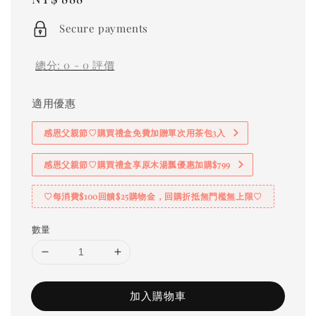
price
Secure payments
總分:
0
-
0
評價
適用優惠
感恩父親節♡購買禮盒免費加贈單次用茶包3入
感恩父親節♡購買禮盒享原木湯瓢優惠加購$799
♡每消費$100回饋$25購物金，回購折抵無門檻無上限♡
數量
加入購物車