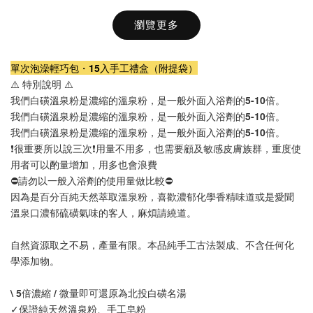
瀏覽更多
單次泡澡輕巧包・15入手工禮盒（附提袋）
⚠️ 特別說明 ⚠️
我們白磺溫泉粉是濃縮的溫泉粉，是一般外面入浴劑的
5-10
倍。
我們白磺溫泉粉是濃縮的溫泉粉，是一般外面入浴劑的
5-10
倍。
我們白磺溫泉粉是濃縮的溫泉粉，是一般外面入浴劑的
5-10
倍。
❗️很重要所以說三次❗️用量不用多，也需要顧及敏感皮膚族群，重度使
用者可以酌量增加，用多也會浪費
⛔️
請勿以一般入浴劑的使用量做比較
⛔️
因為是百分百純天然萃取溫泉粉，喜歡濃郁化學香精味道或是愛聞
溫泉口濃郁硫磺氣味的客人，麻煩請繞道。
品牌獨家訂製款｜溫泉泡澡好夥伴・櫸木相思
自然資源取之不易，產量有限。本品純手工古法製成、不含任何化
木手工製造一體成型泡湯水瓢附原木攪拌匙
學添加物。
-
+
NT$ 799
NT$ 899
\ 5倍濃縮 / 微量即可還原為北投白磺名湯
✓保證純天然溫泉粉、手工皂粉