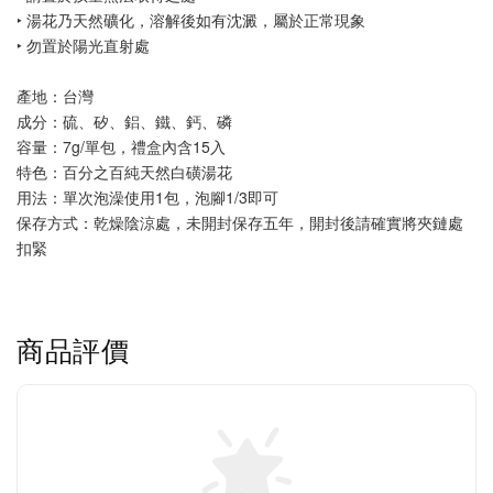
‣ 湯花乃天然礦化，溶解後如有沈澱，屬於正常現象
‣ 勿置於陽光直射處
產地：台灣
成分：硫、矽、鋁、鐵、鈣、磷
容量：7g/單包，禮盒內含15入
特色：百分之百純天然白磺湯花
用法：
單次泡澡使用1包，泡腳1/3即可
保存方式：乾燥陰涼處，未開封保存五年，開封後請確實將夾鏈處
扣緊
商品評價