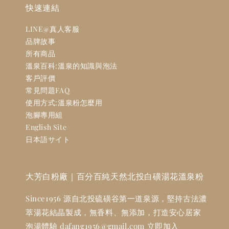
快速連結
LINE@真人客服
品牌故事
所有商品
溫泉百科:溫泉的知識與泡法
客戶評價
常見問題FAQ
使用方式:溫泉粉怎麼用
泡腳專用組
English Site
日本語サイト
大芳白粉廠｜百分百純天然北投白磺湯花溫泉粉
Since1956 源自北投硫磺谷第一道泉源，堅持古法濃
萃湯花結晶製成，無香料、無添加，打造安心居家
泡湯體驗 dafang1956@gmail.com 立即加入