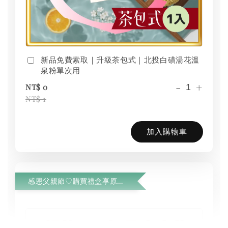
新品免費索取｜升級茶包式｜北投白磺湯花溫
泉粉單次用
-
+
NT$ 0
NT$ 1
加入購物車
感恩父親節♡購買禮盒享原木湯瓢優惠加購$799