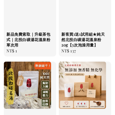
新品免費索取｜升級茶包
新客買1送1試用組★純天
式｜北投白磺湯花溫泉粉
然北投白磺湯花溫泉粉
單次用
20g【3次泡澡用量】
Regular
NT$ 1
Regular
NT$ 137
price
price