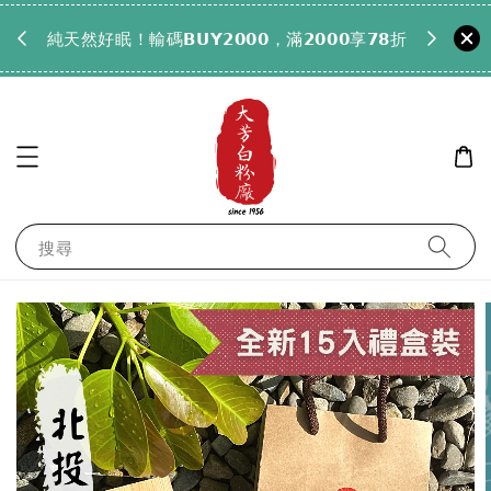
𝟵𝟵全
純天然好眠！輸碼𝗕𝗨𝗬𝟮𝟬𝟬𝟬，滿𝟮𝟬𝟬𝟬享𝟳𝟴折
搜尋