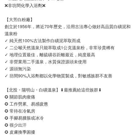
❌非坊間化學入浴劑❌
加入購物車
【大芳白粉廠】
創立於1956年，將近70年歷史，沿用古法專心做好高品質白磺泥和
溫泉粉
✓ 純天然100%古法製作白磺泥萃取而成
✓ 二公噸天然溫泉只能萃取成1公克溫泉粉，非常珍貴稀有
✓ 地理位置最佳，離硫磺谷距離最近，純度最高
✓ 非營業用二手溫泉，水質保證源頭未使用
✓ 源頭無污染
✓ 坊間90%入浴劑都以化學物質製成，對敏感族群不友善
【北投・陽明山・白磺溫泉】⬇︎最推薦給這些族群⬇︎
✪ 關節肌肉痠痛
✪ 工作勞累、易感疲憊
✪ 常待在冷氣房
✪ 手腳易腫脹或冰冷
✪ 很少出汗
✪ 皮膚換季困擾