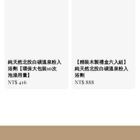
純天然北投白磺溫泉粉入
【精裝木製禮盒六入組】
浴劑【環保大包裝10次
純天然北投白磺溫泉粉入
泡澡用量】
浴劑
Regular
NT$ 416
Regular
NT$ 888
price
price