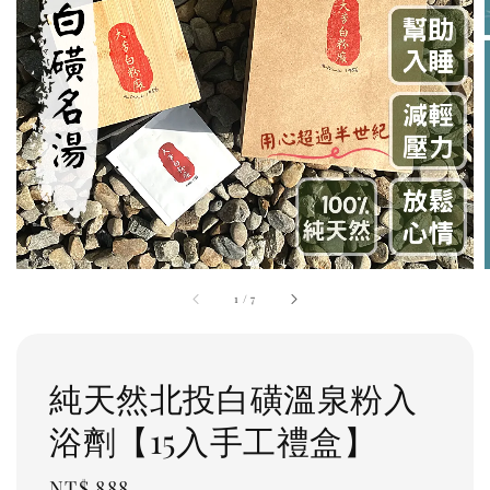
1
/
7
純天然北投白磺溫泉粉入
浴劑【15入手工禮盒】
Regular
NT$ 888