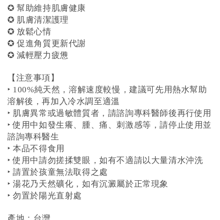
✪ 幫助維持肌膚健康
✪ 肌膚清潔護理
✪ 放鬆心情
✪ 促進角質更新代謝
✪ 減輕壓力疲憊
【注意事項】
‣ 100%純天然，溶解速度較慢，建議可先用熱水幫助
溶解後，再加入冷水調至適溫
‣ 肌膚異常或過敏體質者，請諮詢專科醫師後再行使用
‣ 使用中如發生癢、腫、痛、刺激感等，請停止使用並
諮詢專科醫生
‣ 本品不得食用
‣ 使用中請勿搓揉雙眼，如有不適請以大量清水沖洗
‣ 請置於孩童無法取得之處
‣ 湯花乃天然礦化，如有沉澱屬於正常現象
‣ 勿置於陽光直射處
產地：台灣