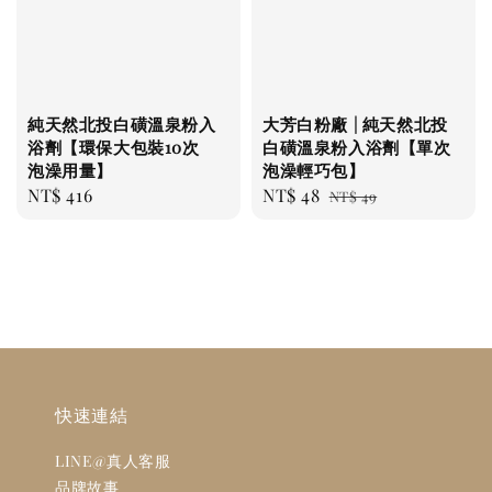
純天然北投白磺溫泉粉入
大芳白粉廠 | 純天然北投
浴劑【環保大包裝10次
白磺溫泉粉入浴劑【單次
泡澡用量】
泡澡輕巧包】
Regular
NT$ 416
Sale
NT$ 48
Regular
NT$ 49
price
price
price
快速連結
LINE@真人客服
品牌故事