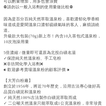
可以酌量增加，用多也會浪費
⛔️請勿以一般入浴劑的使用量做比較⛔️
因為是百分百純天然萃取溫泉粉，喜歡濃郁化學香精
味道或是愛聞溫泉口濃郁硫磺氣味的客人，麻煩請繞
道。
升級款大包裝(70g)新上市！內含10入茶包式溫泉粉，
10次泡澡用量
5倍濃縮 / 微量即可還原為北投白磺名湯
✓保證純天然溫泉粉、手工皂粉
❌非坊間化學入浴劑❌
⁌ 歡迎參考賣場溫泉粉的顧客評價 ⁍
【大芳白粉廠】
創立於1956年，將近70年歷史，沿用古法專心做好高
品質白磺泥和溫泉粉
✓ 純天然100%古法製作白磺泥萃取而成
✓ 二公噸天然溫泉只能萃取成1公克溫泉粉，非常珍貴