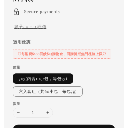
price
Secure payments
總分:
0
-
0
評價
適用優惠
♡每消費$100回饋$25購物金，回購折抵無門檻無上限♡
數量
70g(內含10小包，每包7g)
六入套組（共60小包，每包7g)
數量