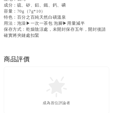
成分：硫、矽、鋁、鐵、鈣、磷
容量：70g（7g*10）
特色：百分之百純天然白磺溫泉
用法：泡澡▶︎一次一茶包 泡腳▶︎用量減半
保存方式：乾燥陰涼處，未開封保存五年，開封後請
確實將夾鏈處扣緊
商品評價
成為首位評論者