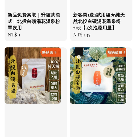
新品免費索取｜升級茶包
新客買1送1試用組★純天
式｜北投白磺湯花溫泉粉
然北投白磺湯花溫泉粉
單次用
20g【3次泡澡用量】
Regular
NT$ 1
Regular
NT$ 137
price
price
優惠