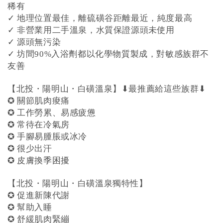
稀有
✓ 地理位置最佳，離硫磺谷距離最近，純度最高
✓ 非營業用二手溫泉，水質保證源頭未使用
✓ 源頭無污染
✓ 坊間90%入浴劑都以化學物質製成，對敏感族群不
友善
【北投・陽明山・白磺溫泉】⬇︎最推薦給這些族群⬇︎
✪ 關節肌肉痠痛
✪ 工作勞累、易感疲憊
✪ 常待在冷氣房
✪ 手腳易腫脹或冰冷
✪ 很少出汗
✪ 皮膚換季困擾
【北投・陽明山・白磺溫泉獨特性】
✪ 促進新陳代謝
✪ 幫助入睡
✪ 舒緩肌肉緊繃