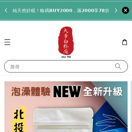
𝟵𝟵全
純天然好眠！輸碼𝗕𝗨𝗬𝟮𝟬𝟬𝟬，滿𝟮𝟬𝟬𝟬享𝟳𝟴折
搜尋