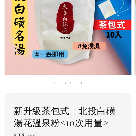
1
/
7
新升級茶包式｜北投白磺
湯花溫泉粉<10次用量>
Regular
NT$ 499