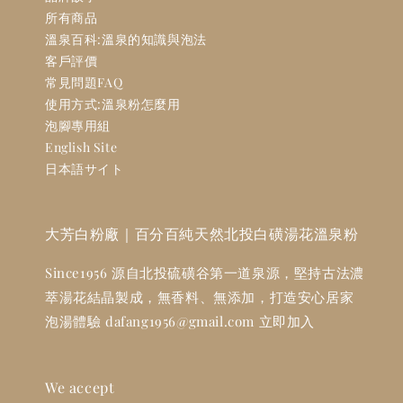
所有商品
溫泉百科:溫泉的知識與泡法
客戶評價
常見問題FAQ
使用方式:溫泉粉怎麼用
泡腳專用組
English Site
日本語サイト
大芳白粉廠｜百分百純天然北投白磺湯花溫泉粉
Since1956 源自北投硫磺谷第一道泉源，堅持古法濃
萃湯花結晶製成，無香料、無添加，打造安心居家
泡湯體驗 dafang1956@gmail.com 立即加入
We accept