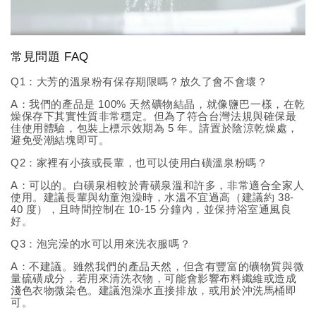
常見問題 FAQ
Q1：大芳的溫泉粉有保存期限嗎？放久了會不會壞？
A：我們的產品是 100% 天然礦物結晶，就像鹽巴一樣，在乾
燥保存下其實性質非常穩定。但為了符合台灣法規與確保最
佳使用體驗，包裝上標示效期為 5 年。請置於陰涼乾燥處，
避免受潮結塊即可。
Q2：家裡有小孩或長輩，也可以使用白磺溫泉粉嗎？
A：可以的。白磺泉相較於青磺泉溫和許多，非常適合全家人
使用。建議長輩與幼童泡澡時，水溫不宜過高（建議約 38-
40 度），且時間控制在 10-15 分鐘內，並保持浴室通風良
好。
Q3：泡完澡的水可以用來洗衣服嗎？
A：不建議。雖然我們的產品天然，但含有豐富的礦物質與微
量硫磺成分，若用來清洗衣物，可能會影響布料纖維或造成
淺色衣物微染色。建議泡澡水直接排放，或用於沖洗馬桶即
可。