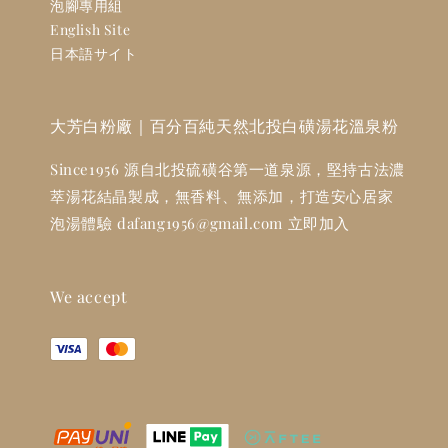
泡腳專用組
English Site
日本語サイト
大芳白粉廠｜百分百純天然北投白磺湯花溫泉粉
Since1956 源自北投硫磺谷第一道泉源，堅持古法濃
萃湯花結晶製成，無香料、無添加，打造安心居家
泡湯體驗 dafang1956@gmail.com 立即加入
We accept