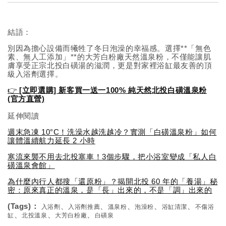
結語：
別因為擔心設備而犧牲了冬日泡澡的幸福感。選擇**「無色
素、無人工添加」**的大芳白粉廠天然溫泉粉，不僅能讓肌
膚享受正宗北投白磺湯的滋潤，更是對家裡浴缸最友善的頂
級入浴劑選擇。
👉
[立即選購] 新客買一送一100% 純天然北投白磺溫泉粉
(官方直營)
延伸閱讀
週末急凍 10°C！洗澡水越洗越冷？實測「白磺溫泉粉」如何
讓體溫續航力延長 2 小時
寒流來襲不用去北投塞車！3個步驟，把小浴室變成「私人白
磺溫泉會館」
為什麼內行人都搜「還原粉」？揭開北投 60 年的「養湯」秘
密：原來真正的溫泉，是「長」出來的，不是「調」出來的
(Tags)：
、
、
、
、
、
入浴劑
入浴劑推薦
溫泉粉
泡澡粉
浴缸清潔
不傷浴
、
、
、
缸
北投溫泉
大芳白粉廠
白磺泉