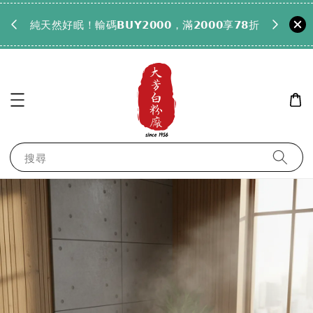
𝟵𝟵全
純天然好眠！輸碼𝗕𝗨𝗬𝟮𝟬𝟬𝟬，滿𝟮𝟬𝟬𝟬享𝟳𝟴折
搜尋