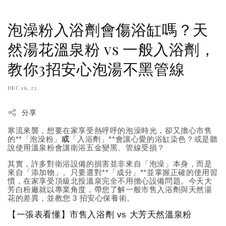
泡澡粉入浴劑會傷浴缸嗎？天
然湯花溫泉粉 vs 一般入浴劑，
教你3招安心泡湯不黑管線
DEC 16, 25
分享
寒流來襲，想要在家享受熱呼呼的泡澡時光，卻又擔心市售
的**「泡澡粉」
或
「入浴劑」**會讓心愛的浴缸染色？或是聽
說使用溫泉粉會讓衛浴五金變黑、管線受損？
其實，許多對衛浴設備的損害並非來自「泡澡」本身，而是
來自「添加物」。只要選對**「成分」**並掌握正確的使用習
慣，在家享受頂級北投溫泉完全不用擔心設備問題。今天大
芳白粉廠就以專業角度，帶您了解一般市售入浴劑與天然湯
花的差異，並教您 3 招安心保養術。
【一張表看懂】市售入浴劑 vs 大芳天然溫泉粉