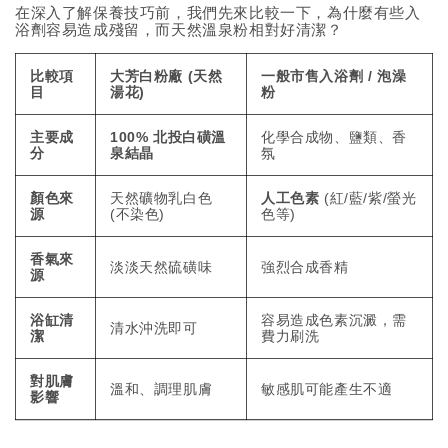
在深入了解保養技巧前，我們先來比較一下，為什麼有些入
浴劑容易造成殘留，而天然溫泉粉相對好清潔？
比較項
大芳白粉廠 (天然
一般市售入浴劑 / 泡澡
目
湯花)
粉
主要成
100% 北投白磺溫
化學合成物、鹽類、香
分
泉結晶
氛
顏色來
天然礦物乳白色
人工色素
(紅/藍/紫/螢光
源
(不染色)
色等)
香氣來
淡淡天然硫磺味
強烈合成香精
源
浴缸清
容易造成色素沉澱，需
清水沖洗即可
潔
費力刷洗
對肌膚
溫和、調理肌膚
敏感肌可能產生不適
影響