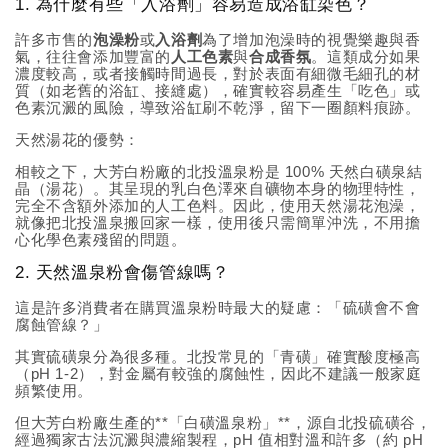
1. 為什麼有些「入浴劑」容易造成浴缸染色？
許多市售的
泡澡粉
或
入浴劑
為了增加泡澡時的視覺樂趣與香
氣，往往會添加豐富的
人工色素
與
合成香氛
。這類成分如果
濃度較高，或者接觸時間過長，對於表面有細微毛細孔的材
質（如老舊的浴缸、接縫處），確實較容易產生「吃色」或
色素沉澱的風險，導致浴缸刷不乾淨，留下一圈顏料痕跡。
天然湯花的優勢：
相較之下，大芳白粉廠的北投溫泉粉是 100% 天然白磺泉結
晶（湯花）。其呈現的乳白色澤來自礦物本身的物理特性，
完全不含額外添加的人工色料。因此，使用天然湯花泡澡，
就像把北投溫泉搬回家一樣，使用後只需簡單沖洗，不用擔
心化學色素殘留的問題。
2. 天然溫泉粉會傷管線嗎？
這是許多消費者在購買溫泉粉時最大的疑慮：「硫磺會不會
腐蝕管線？」
其實硫磺泉分為很多種。北投常見的「青磺」確實酸度極高
（pH 1-2），對金屬有較強的腐蝕性，因此不建議一般家庭
頻繁使用。
但大芳白粉廠生產的**「白磺溫泉粉」**，源自北投硫磺谷，
經過獨家古法沉澱與濃縮製程，pH 值相對溫和許多（約 pH