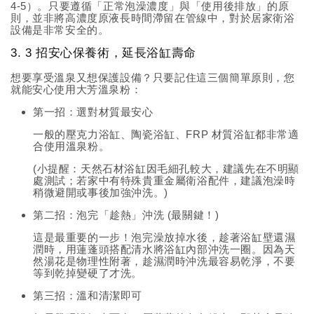
4-5）。只要遵循「正常泡澡濃度」與「使用後排放」的原
則，並非將高濃度原液長時間滯留在管線中，對於居家衛浴
設備是非常安全的。
3. 3 招安心保養術，延長浴缸壽命
想要享受溫泉又想保護設備？只要記住這三個簡單原則，您
就能安心使用大芳溫泉粉：
第一招：選對材質最安心
一般的壓克力浴缸、陶瓷浴缸、FRP 材質浴缸都非常適
合使用溫泉粉。
(小提醒：天然石材浴缸因毛細孔較大，建議先在不明顯
處測試；若家中有特殊貴重金屬衛浴配件，建議泡澡時
稍微避開或事後加強沖洗。)
第二招：泡完「趁熱」沖洗 (最關鍵！)
這是最重要的一步！泡完澡放掉水後，趁著浴缸壁還濕
潤時，用蓮蓬頭搭配清水將浴缸內部沖洗一圈。因為天
然湯花是物理性附著，趁濕潤時沖洗最容易乾淨，不要
等到乾掉變硬了才洗。
第三招：溫和清潔即可