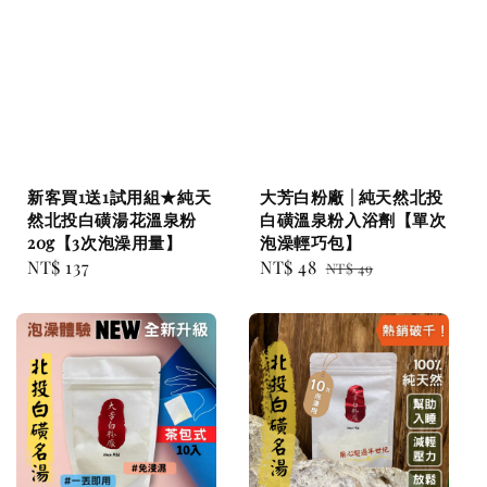
新客買1送1試用組★純天
大芳白粉廠 | 純天然北投
然北投白磺湯花溫泉粉
白磺溫泉粉入浴劑【單次
20g【3次泡澡用量】
泡澡輕巧包】
Regular
NT$ 137
Sale
NT$ 48
Regular
NT$ 49
price
price
price