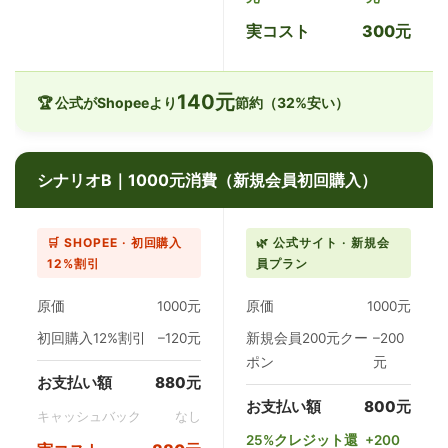
実コスト
300元
140元
🏆 公式がShopeeより
節約（32%安い）
シナリオB｜1000元消費（新規会員初回購入）
🛒 SHOPEE · 初回購入
🌿 公式サイト · 新規会
12%割引
員プラン
原価
1000元
原価
1000元
初回購入12%割引
–120元
新規会員200元クー
–200
ポン
元
お支払い額
880元
お支払い額
800元
キャッシュバック
なし
25%クレジット還
+200