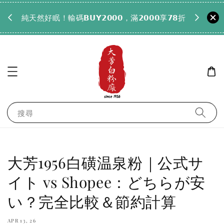
𝟵𝟵全
純天然好眠！輸碼𝗕𝗨𝗬𝟮𝟬𝟬𝟬，滿𝟮𝟬𝟬𝟬享𝟳𝟴折
搜尋
大芳1956白磺温泉粉｜公式サ
イト vs Shopee：どちらが安
い？完全比較＆節約計算
APR 13, 26