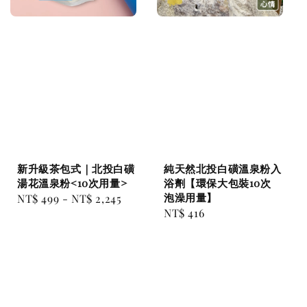
新升級茶包式｜北投白磺
純天然北投白磺溫泉粉入
湯花溫泉粉<10次用量>
浴劑【環保大包裝10次
泡澡用量】
Regular
NT$ 499
-
NT$ 2,245
Regular
NT$ 416
price
price