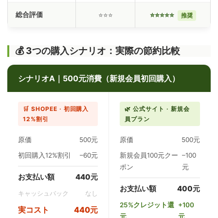
総合評価
⭐⭐⭐
⭐⭐⭐⭐⭐
推奨
💰 3つの購入シナリオ：実際の節約比較
シナリオA｜500元消費（新規会員初回購入）
🛒 SHOPEE · 初回購入
🌿 公式サイト · 新規会
12%割引
員プラン
原価
500元
原価
500元
初回購入12%割引
–60元
新規会員100元クー
–100
ポン
元
お支払い額
440元
お支払い額
400元
キャッシュバック
なし
25%クレジット還
+100
実コスト
440元
元
元