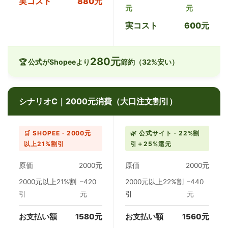
実コスト
880元
元
元
実コスト
600元
280元
🏆 公式がShopeeより
節約（32%安い）
シナリオC｜2000元消費（大口注文割引）
🛒 SHOPEE · 2000元
🌿 公式サイト · 22%割
以上21%割引
引＋25%還元
原価
2000元
原価
2000元
2000元以上21%割
–420
2000元以上22%割
–440
引
元
引
元
お支払い額
1580元
お支払い額
1560元