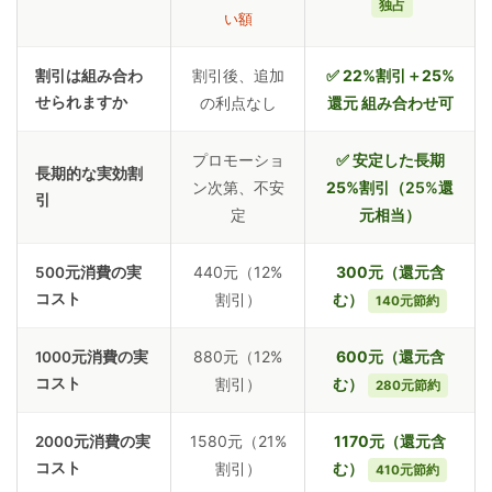
独占
い額
割引後、追加
✅
22%割引＋25%
割引は組み合わ
せられますか
の利点なし
還元
組み合わせ可
プロモーショ
✅ 安定した
長期
長期的な実効割
ン次第、不安
25%割引
（25%還
引
定
元相当）
440元（12%
300元
（還元含
500元消費の実
コスト
割引）
む）
140元節約
880元（12%
600元
（還元含
1000元消費の実
コスト
割引）
む）
280元節約
1580元（21%
1170元
（還元含
2000元消費の実
コスト
割引）
む）
410元節約