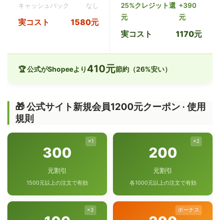
25%クレジット還
+390
キャッシュバック
なし
元
元
実コスト
1580元
実コスト
1170元
410元
🏆 公式がShopeeより
節約（26%安い）
🎁 公式サイト新規会員1200元クーポン · 使用
規則
×1
×2
300
200
元割引
元割引
1500元以上の注文で有効
各1000元以上の注文で有効
×3
ボーナス