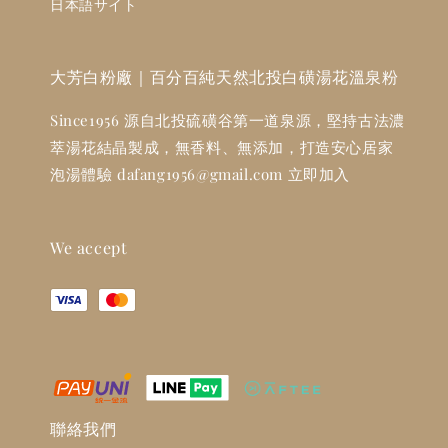
日本語サイト
大芳白粉廠｜百分百純天然北投白磺湯花溫泉粉
Since1956 源自北投硫磺谷第一道泉源，堅持古法濃
萃湯花結晶製成，無香料、無添加，打造安心居家
泡湯體驗 dafang1956@gmail.com 立即加入
We accept
聯絡我們