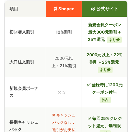
項目
🛒 Shopee
🌿 公式サイト
新規会員クーポン
初回購入割引
12%割引
最大
300元割引
＋
25%還元
より優
2000元以上：
22%
2000元以
大口注文割引
割引
＋25%還元
上：
21%割引
より優
✅ 登録時に
1200元
新規会員ボーナ
クーポン付与
❌ なし
ス
独占
❌ キャッシュ
✅
毎回25%クレジ
長期キャッシュ
バックなし；
ット還元、無制限
バック
割引がお支払