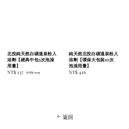
北投純天然白磺溫泉粉入
純天然北投白磺溫泉粉入
浴劑【經典中包3次泡澡
浴劑【環保大包裝10次
用量】
泡澡用量】
Sale
NT$ 137
Regular
Regular
NT$ 416
NT$ 139
price
price
price
返回