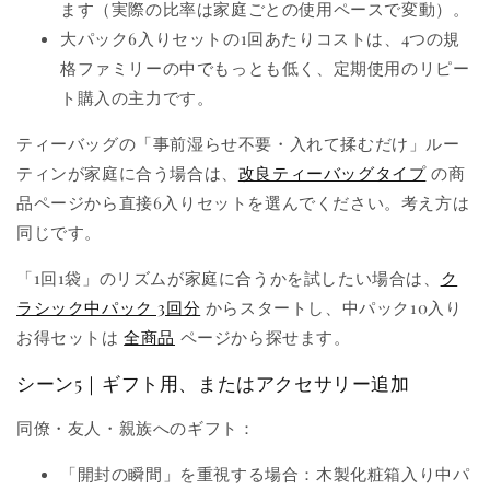
ます（実際の比率は家庭ごとの使用ペースで変動）。
大パック6入りセットの1回あたりコストは、4つの規
格ファミリーの中でもっとも低く、定期使用のリピー
ト購入の主力です。
ティーバッグの「事前湿らせ不要・入れて揉むだけ」ルー
ティンが家庭に合う場合は、
改良ティーバッグタイプ
の商
品ページから直接6入りセットを選んでください。考え方は
同じです。
「1回1袋」のリズムが家庭に合うかを試したい場合は、
ク
ラシック中パック 3回分
からスタートし、中パック10入り
お得セットは
全商品
ページから探せます。
シーン5｜ギフト用、またはアクセサリー追加
同僚・友人・親族へのギフト：
「開封の瞬間」を重視する場合：木製化粧箱入り中パ