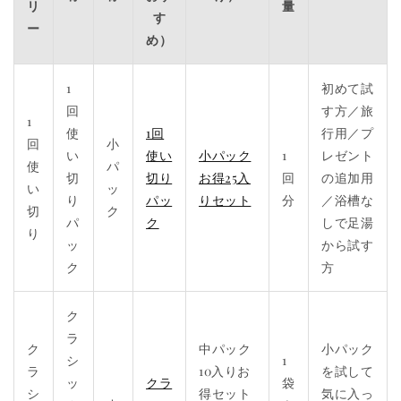
リ
量
す
ー
め）
1
初めて試
回
す方／旅
1
使
1回
行用／プ
回
小
い
使い
小パック
1
レゼント
使
パ
切
切り
お得25入
回
の追加用
い
ッ
り
パッ
りセット
分
／浴槽な
切
ク
パ
ク
しで足湯
り
ッ
から試す
ク
方
ク
ラ
ク
中パック
小パック
シ
1
ラ
10入りお
を試して
ッ
クラ
袋
シ
得セット
気に入っ