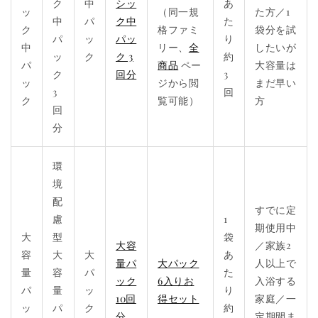
ク
中
シッ
あ
ッ
（同一規
た方／1
中
パ
ク中
た
ク
格ファミ
袋分を試
パ
ッ
パッ
り
中
リー、
全
したいが
ッ
ク
ク 3
約
パ
商品
ペー
大容量は
ク
回分
3
ッ
ジから閲
まだ早い
3
回
ク
覧可能）
方
回
分
環
境
配
すでに定
慮
1
期使用中
大
型
袋
大容
／家族2
容
大
大
あ
量パ
大パック
人以上で
量
容
パ
た
ック
6入りお
入浴する
パ
量
ッ
り
10回
得セット
家庭／一
ッ
パ
ク
約
分
定期間ま