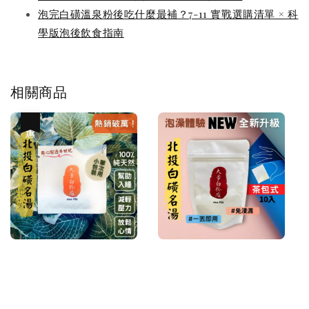
泡完白磺溫泉粉後吃什麼最補？7-11 實戰選購清單 × 科
學版泡後飲食指南
相關商品
優惠