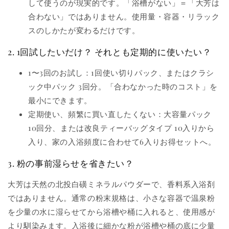
して使うのが現実的です。「浴槽がない」＝「大芳は
合わない」ではありません。使用量・容器・リラック
スのしかたが変わるだけです。
2. 1回試したいだけ？ それとも定期的に使いたい？
1〜3回のお試し：1回使い切りパック、またはクラシ
ック中パック 3回分。「合わなかった時のコスト」を
最小にできます。
定期使い、頻繁に買い直したくない：大容量パック
10回分、または改良ティーバッグタイプ 10入りから
入り、家の入浴頻度に合わせて6入りお得セットへ。
3. 粉の事前湿らせを省きたい？
大芳は天然の北投白磺ミネラルパウダーで、香料系入浴剤
ではありません。通常の粉末規格は、小さな容器で温泉粉
を少量の水に湿らせてから浴槽や桶に入れると、使用感が
より馴染みます。入浴後に細かな粉が浴槽や桶の底に少量