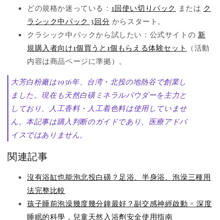
どの規格か迷っている：
1回使い切りパック
または
ク
ラシック中パック 3回分
からスタート。
クラシック中パックから試したい：公式サイトの
新
規購入者向け1個買うと1個もらえる体験セット
（活動
内容は商品ページに準拠）。
大芳白粉廠は1956年、台湾・北投の地熱谷で創業し
ました。現在も天然白磺ミネラルパウダーを主力と
しており、人工香料・人工着色料は使用していませ
ん。本記事は購入判断のガイドであり、医療アドバ
イスではありません。
関連記事
沒有浴缸也能泡北投白磺？足浴、半身浴、泡澡三種用
法完整比較
孩子睡前泡澡幾度幾分鐘最好？副交感神經啟動 × 深度
睡眠的科學，兒童天然入浴劑安全使用指南