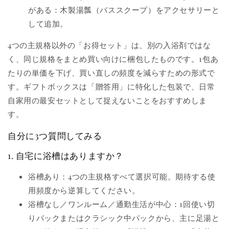
がある：木製湯瓢（バススクープ）をアクセサリーと
して追加。
4つの主規格以外の「お得セット」は、別の入浴剤ではな
く、同じ規格をまとめ買い向けに梱包したものです。1包あ
たりの単価を下げ、買い直しの頻度を減らすための形式で
す。ギフトボックスは「贈答用」に特化した包装で、日常
自家用の最安セットとして捉えないことをおすすめしま
す。
自分に3つ質問してみる
1. 自宅に浴槽はありますか？
浴槽あり：4つの主規格すべて選択可能。期待する使
用頻度から逆算してください。
浴槽なし／ワンルーム／通勤生活が中心：1回使い切
りパックまたはクラシック中パックから、主に足湯と