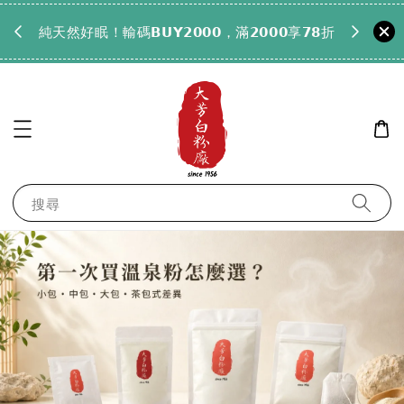
𝟵𝟵全
純天然好眠！輸碼𝗕𝗨𝗬𝟮𝟬𝟬𝟬，滿𝟮𝟬𝟬𝟬享𝟳𝟴折
搜尋