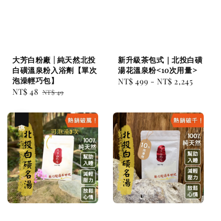
大芳白粉廠 | 純天然北投
新升級茶包式｜北投白磺
白磺溫泉粉入浴劑【單次
湯花溫泉粉<10次用量>
泡澡輕巧包】
Regular
NT$ 499
-
NT$ 2,245
Sale
NT$ 48
Regular
NT$ 49
price
price
price
優惠