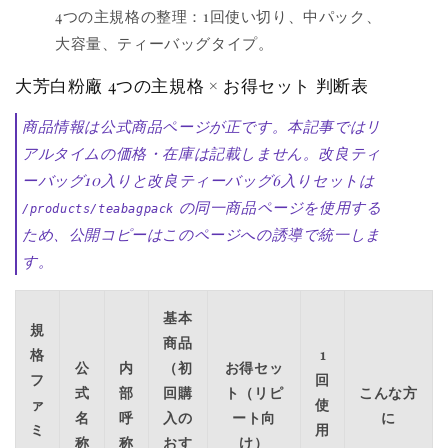
4つの主規格の整理：1回使い切り、中パック、
大容量、ティーバッグタイプ。
大芳白粉廠 4つの主規格 × お得セット 判断表
商品情報は公式商品ページが正です。本記事ではリ
アルタイムの価格・在庫は記載しません。改良ティ
ーバッグ10入りと改良ティーバッグ6入りセットは
の同一商品ページを使用する
/products/teabagpack
ため、公開コピーはこのページへの誘導で統一しま
す。
基本
規
商品
格
1
公
内
（初
お得セッ
フ
回
式
部
回購
ト（リピ
こんな方
ァ
使
名
呼
入の
ート向
に
ミ
用
称
称
おす
け）