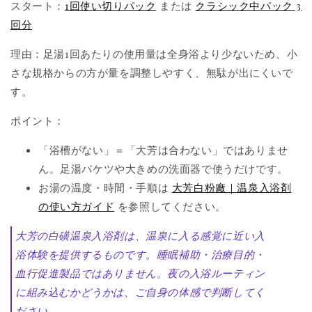
スタート：
1回使い切りパック
または
クラシック中パック 3
回分
理由：足湯1回あたりの使用量は全身浴より少ないため、小
さな規格からの方が量を調整しやすく、無駄が出にくいで
す。
ポイント：
「浴槽がない」＝「大芳は合わない」ではありませ
ん。足湯バケツや大きめの洗面器で使うだけです。
お湯の温度・時間・手順は
大芳白粉廠｜温泉入浴剤
の使い方ガイド
を参照してください。
大芳の白磺温泉入浴剤は、温泉に入る感覚に近い入
浴体験を提供するものです。睡眠補助・治療目的・
血行促進製品ではありません。夜の入浴ルーティン
に組み込むかどうかは、ご自身の体感で判断してく
ださい。