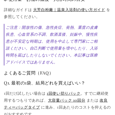
詳細なガイドは
大芳白粉廠｜温泉入浴剤の使い方ガイド
を
参照してください。
ご注意：開放性の傷、急性炎症、発熱、重度の皮膚
疾患、心血管系の不調、飲酒直後、妊娠中、慢性疾
患が不安定な時期は、使用を中止して専門家にご相
談ください。自己判断で使用量を増やしたり、入浴
時間を延ばしたりしないでください。本記事は医療
アドバイスではありません。
よくあるご質問（FAQ）
Q1. 最初の1袋、結局どれを買えばいい？
1回だけ試したい場合は
1回使い切りパック
。すでに継続使
用するつもりであれば、
大容量パック 10回分
または
改良
ティーバッグタイプ
に進み、1回あたりのコストを抑えるの
がおすすめです。