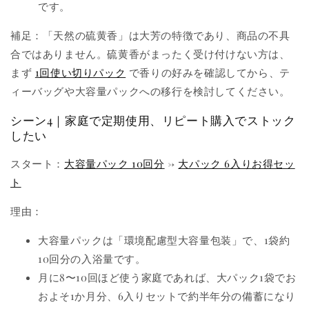
です。
補足：「天然の硫黄香」は大芳の特徴であり、商品の不具
合ではありません。硫黄香がまったく受け付けない方は、
まず
1回使い切りパック
で香りの好みを確認してから、テ
ィーバッグや大容量パックへの移行を検討してください。
シーン4｜家庭で定期使用、リピート購入でストック
したい
スタート：
大容量パック 10回分
→
大パック 6入りお得セッ
ト
理由：
大容量パックは「環境配慮型大容量包装」で、1袋約
10回分の入浴量です。
月に8〜10回ほど使う家庭であれば、大パック1袋でお
およそ1か月分、6入りセットで約半年分の備蓄になり