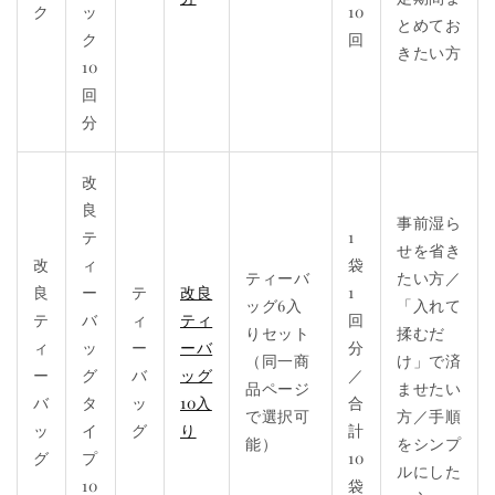
ク
ッ
10
とめてお
ク
回
きたい方
10
回
分
改
良
事前湿ら
テ
1
せを省き
改
ィ
袋
ティーバ
たい方／
良
ー
テ
改良
1
ッグ6入
「入れて
テ
バ
ィ
ティ
回
りセット
揉むだ
ィ
ッ
ー
ーバ
分
（同一商
け」で済
ー
グ
バ
ッグ
／
品ページ
ませたい
バ
タ
ッ
10入
合
で選択可
方／手順
ッ
イ
グ
り
計
能）
をシンプ
グ
プ
10
ルにした
10
袋