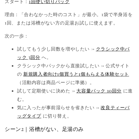
スタート：
1回使い切りパック
理由：「合わなかった時のコスト」が最小。1袋で半身浴を
1回、または浴槽がない方の足湯お試しに使えます。
次の一歩：
試してもう少し回数を増やしたい →
クラシック中パ
ック 3回分
へ。
クラシック中パックから直接試したい → 公式サイト
の
新規購入者向け1個買うと1個もらえる体験セット
（活動内容は商品ページに準拠）。
試して定期使いに決めた →
大容量パック 10回分
に進
む。
気に入ったが事前湿らせを省きたい →
改良ティーバ
ッグタイプ
に切り替え。
シーン2｜浴槽がない、足湯のみ