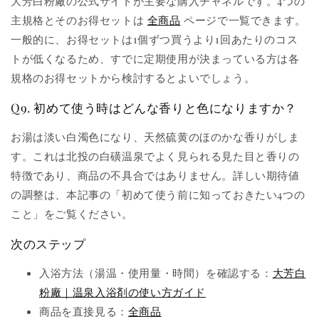
大芳白粉廠の公式サイトが主要な購入チャネルです。4つの
主規格とそのお得セットは
全商品
ページで一覧できます。
一般的に、お得セットは1個ずつ買うより1回あたりのコス
トが低くなるため、すでに定期使用が決まっている方は各
規格のお得セットから検討するとよいでしょう。
Q9. 初めて使う時はどんな香りと色になりますか？
お湯は淡い白濁色になり、天然硫黄のほのかな香りがしま
す。これは北投の白磺温泉でよく見られる見た目と香りの
特徴であり、商品の不具合ではありません。詳しい期待値
の調整は、本記事の「初めて使う前に知っておきたい4つの
こと」をご覧ください。
次のステップ
入浴方法（湯温・使用量・時間）を確認する：
大芳白
粉廠｜温泉入浴剤の使い方ガイド
商品を直接見る：
全商品