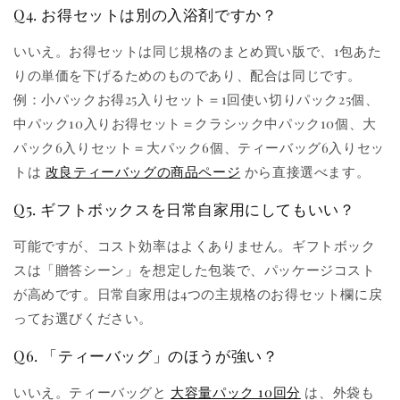
Q4. お得セットは別の入浴剤ですか？
いいえ。お得セットは同じ規格のまとめ買い版で、1包あた
りの単価を下げるためのものであり、配合は同じです。
例：小パックお得25入りセット＝1回使い切りパック25個、
中パック10入りお得セット＝クラシック中パック10個、大
パック6入りセット＝大パック6個、ティーバッグ6入りセッ
トは
改良ティーバッグの商品ページ
から直接選べます。
Q5. ギフトボックスを日常自家用にしてもいい？
可能ですが、コスト効率はよくありません。ギフトボック
スは「贈答シーン」を想定した包装で、パッケージコスト
が高めです。日常自家用は4つの主規格のお得セット欄に戻
ってお選びください。
Q6. 「ティーバッグ」のほうが強い？
いいえ。ティーバッグと
大容量パック 10回分
は、外袋も