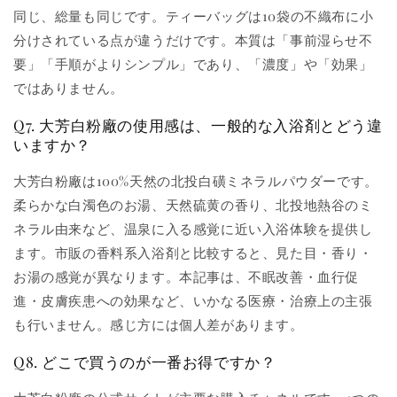
同じ、総量も同じです。ティーバッグは10袋の不織布に小
分けされている点が違うだけです。本質は「事前湿らせ不
要」「手順がよりシンプル」であり、「濃度」や「効果」
ではありません。
Q7. 大芳白粉廠の使用感は、一般的な入浴剤とどう違
いますか？
大芳白粉廠は100%天然の北投白磺ミネラルパウダーです。
柔らかな白濁色のお湯、天然硫黄の香り、北投地熱谷のミ
ネラル由来など、温泉に入る感覚に近い入浴体験を提供し
ます。市販の香料系入浴剤と比較すると、見た目・香り・
お湯の感覚が異なります。本記事は、不眠改善・血行促
進・皮膚疾患への効果など、いかなる医療・治療上の主張
も行いません。感じ方には個人差があります。
Q8. どこで買うのが一番お得ですか？