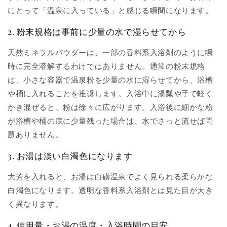
にとって「温泉に入っている」と感じる瞬間になります。
2. 粉末規格は事前に少量の水で湿らせてから
天然ミネラルパウダーは、一部の香料系入浴剤のように瞬
時に完全溶解するわけではありません。通常の粉末規格
は、小さな容器で温泉粉を少量の水に湿らせてから、浴槽
や桶に入れることを推奨します。入浴中に湯瓢や手で軽く
かき混ぜると、粉は徐々に広がります。入浴後に細かな粉
が浴槽や桶の底に少量残った場合は、水でさっと流せば問
題ありません。
3. お湯は淡い白濁色になります
大芳を入れると、お湯は白磺温泉でよく見られる柔らかな
白濁色になります。透明な香料系入浴剤とは見た目が大き
く異なります。
4. 使用量・お湯の温度・入浴時間の目安