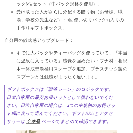
ック6個セット（中パック規格を使用）。
受け取った人がさらに分配する贈り物（お母様、職
場、学校の先生など）：1回使い切りパック15入りの
手作りギフトボックス。
自分用の儀式感アップグレード：
すでに大パックやティーバッグを使っていて、「本当
に温泉に入っている」感覚を強めたい：ブナ材・相思
木一体成型湯桶用スクープを追加。プラスチック製の
スプーンとは触感がまったく違います。
ギフトボックスは「贈答シーン」のロジックです。
日常自家用の最安お得セットとして扱わないでくだ
さい。日常自家用の場合は、4つの主規格のお得セッ
ト欄に戻って選んでください。ギフトSKUとアクセ
サリーは
全商品
ページでまとめて確認できます。