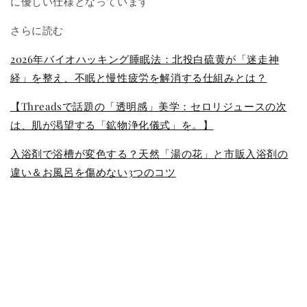
に優しい仕様となっています
さらに読む
2026年バイオハッキング睡眠法：北投白硫黄が「迷走神
経」を整え、不眠と慢性疲労を解消する仕組みとは？
【Threadsで話題の「透明感」美学：セロリジュースの次
は、肌が渇望する「鉱物浄化儀式」を。】
入浴剤で浴槽が変色する？天然「湯の花」と市販入浴剤の
違い＆お風呂を傷めない3つのコツ