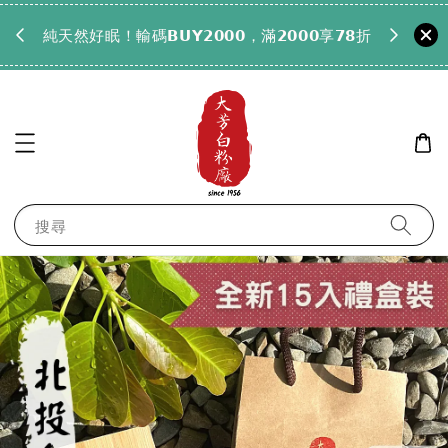
𝟵𝟵全
純天然好眠！輸碼𝗕𝗨𝗬𝟮𝟬𝟬𝟬，滿𝟮𝟬𝟬𝟬享𝟳𝟴折
搜尋