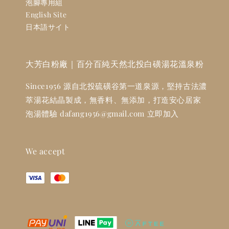
泡腳專用組
English Site
日本語サイト
大芳白粉廠｜百分百純天然北投白磺湯花溫泉粉
Since1956 源自北投硫磺谷第一道泉源，堅持古法濃
萃湯花結晶製成，無香料、無添加，打造安心居家
泡湯體驗 dafang1956@gmail.com 立即加入
We accept