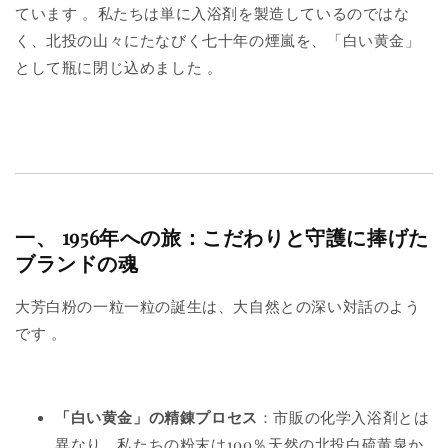
ています
。私たちは単に入浴剤を製造しているのではな
く、北投の山々にたなびく七十年の煙嵐を、「白い黄金」
として瓶に閉じ込めました
。
一、 1956年への旅：こだわりと守護に捧げた
ブランドの魂
大芳白粉の一粒一粒の誕生は、大自然との深い対話のよう
です
。
「白い黄金」の精錬プロセス
：市販の化学入浴剤とは
異なり、私たちの粉末は100％天然の北投白硫黄泉か