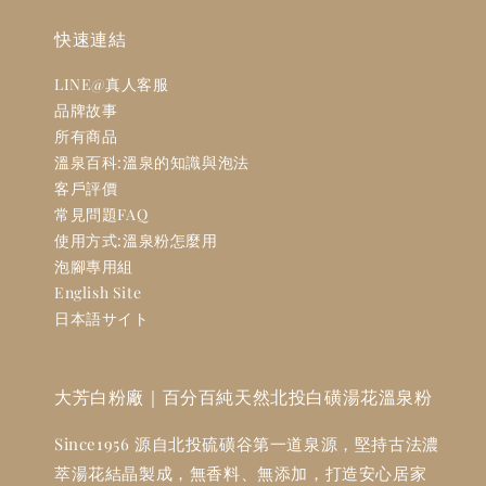
快速連結
LINE@真人客服
品牌故事
所有商品
溫泉百科:溫泉的知識與泡法
客戶評價
常見問題FAQ
使用方式:溫泉粉怎麼用
泡腳專用組
English Site
日本語サイト
大芳白粉廠｜百分百純天然北投白磺湯花溫泉粉
Since1956 源自北投硫磺谷第一道泉源，堅持古法濃
萃湯花結晶製成，無香料、無添加，打造安心居家