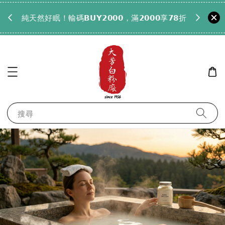
𝟵𝟵全
純天然好眠！輸碼𝗕𝗨𝗬𝟮𝟬𝟬𝟬，滿𝟮𝟬𝟬𝟬享𝟳𝟴折
搜尋