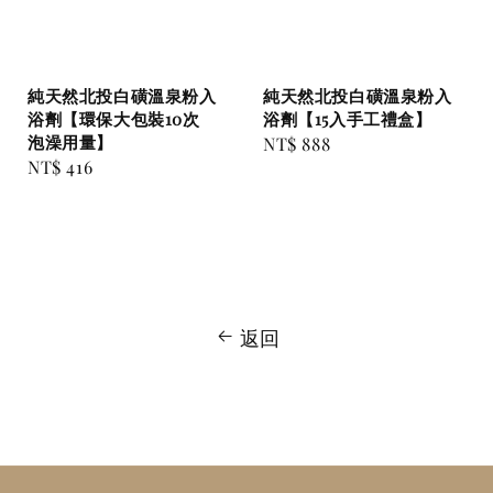
純天然北投白磺溫泉粉入
純天然北投白磺溫泉粉入
浴劑【環保大包裝10次
浴劑【15入手工禮盒】
泡澡用量】
Regular
NT$ 888
Regular
NT$ 416
price
price
返回