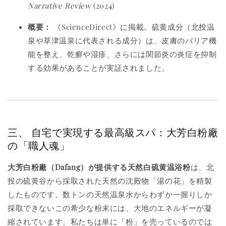
Narrative Review
(2024)
概要：
《ScienceDirect》に掲載。硫黄成分（北投温
泉や草津温泉に代表される成分）は、皮膚のバリア機
能を整え、乾癬や湿疹、さらには関節炎の炎症を抑制
する効果があることが実証されました。
三、 自宅で実現する最高級スパ：大芳白粉廠
の「職人魂」
大芳白粉廠（Dafang）
が提供する
天然白硫黄温浴粉
は、北
投の硫黄谷から採取された天然の沈殿物「湯の花」を精製
したものです。数トンの天然温泉水からわずか一握りしか
採取できないこの希少な粉末には、大地のエネルギーが凝
縮されています。私たちは単に「粉」を売っているのでは