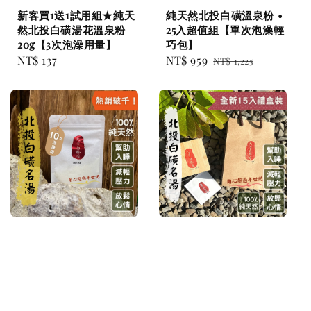
新客買1送1試用組★純天
純天然北投白磺溫泉粉 •
然北投白磺湯花溫泉粉
25入超值組【單次泡澡輕
20g【3次泡澡用量】
巧包】
Regular
NT$ 137
Sale
NT$ 959
Regular
NT$ 1,225
price
price
price