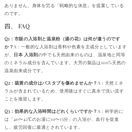
ありません。身体を労る「戦略的な休息」を提案している
のです。
四、 FAQ
Q1：市販の入浴剤と温泉粉（湯の花）は何が違うのです
か？
A：一般的な入浴剤は香料や色素を主成分としています
が、
日本 入浴剤
の中でも天然由来のものは、温泉地と同等
のミネラル成分を含んでいます。大芳の製品は100%天然の
温泉由来成分です。
Q2：硫黄の成分はバスタブを傷めませんか？
A：天然ミネ
ラルが含まれているため、使用後はすぐに真水で洗い流す
ことを推奨します。
Q3：効果的な入浴時間はどれくらいですか？
A：科学的に
は「40〜42℃のお湯に10〜15分」の入浴が、血行を促進
し、疲労回復に最適とされています。