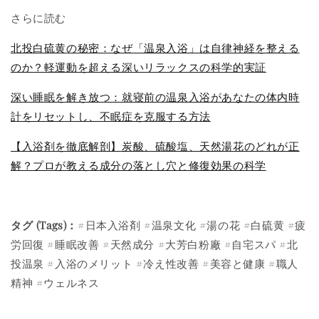
さらに読む
北投白硫黄の秘密：なぜ「温泉入浴」は自律神経を整える
のか？軽運動を超える深いリラックスの科学的実証
深い睡眠を解き放つ：就寝前の温泉入浴があなたの体内時
計をリセットし、不眠症を克服する方法
【入浴剤を徹底解剖】炭酸、硫酸塩、天然湯花のどれが正
解？プロが教える成分の落とし穴と修復効果の科学
タグ (Tags)：
#日本入浴剤 #温泉文化 #湯の花 #白硫黄 #疲
労回復 #睡眠改善 #天然成分 #大芳白粉廠 #自宅スパ #北
投温泉 #入浴のメリット #冷え性改善 #美容と健康 #職人
精神 #ウェルネス