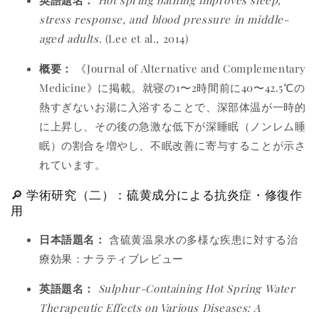
英語題名：
Hot spring bathing improves sleep,
stress response, and blood pressure in middle-
aged adults.
(Lee et al., 2014)
概要：
《Journal of Alternative and Complementary
Medicine》に掲載。就寝の1〜2時間前に40〜42.5℃の
熱すぎないお湯に入浴することで、深部体温が一時的
に上昇し、その後の急激な低下が深睡眠（ノンレム睡
眠）の割合を増やし、不眠改善に寄与することが示さ
れています。
🔎 学術研究（二）：硫黄成分による抗炎症・修復作
用
日本語題名：
含硫黄温泉水の多様な疾患に対する治
療効果：ナラティブレビュー
英語題名：
Sulphur-Containing Hot Spring Water
Therapeutic Effects on Various Diseases: A