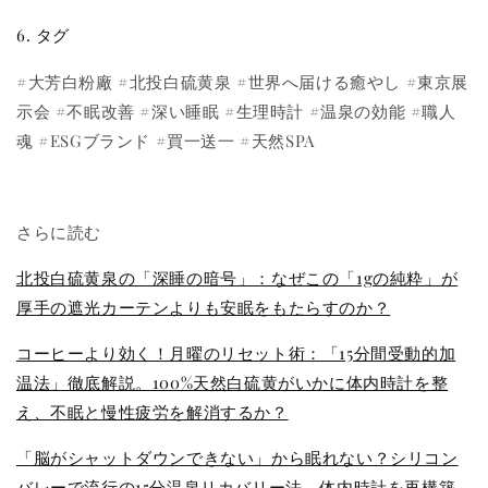
6. タグ
#大芳白粉廠 #北投白硫黄泉 #世界へ届ける癒やし #東京展
示会 #不眠改善 #深い睡眠 #生理時計 #温泉の効能 #職人
魂 #ESGブランド #買一送一 #天然SPA
さらに読む
北投白硫黄泉の「深睡の暗号」：なぜこの「1gの純粋」が
厚手の遮光カーテンよりも安眠をもたらすのか？
コーヒーより効く！月曜のリセット術：「15分間受動的加
温法」徹底解説。100%天然白硫黄がいかに体内時計を整
え、不眠と慢性疲労を解消するか？
「脳がシャットダウンできない」から眠れない？シリコン
バレーで流行の15分温泉リカバリー法、体内時計を再構築