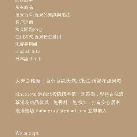
所有商品
溫泉百科:溫泉的知識與泡法
客戶評價
常見問題FAQ
使用方式:溫泉粉怎麼用
泡腳專用組
English Site
日本語サイト
大芳白粉廠｜百分百純天然北投白磺湯花溫泉粉
Since1956 源自北投硫磺谷第一道泉源，堅持古法濃
萃湯花結晶製成，無香料、無添加，打造安心居家
泡湯體驗 dafang1956@gmail.com 立即加入
We accept