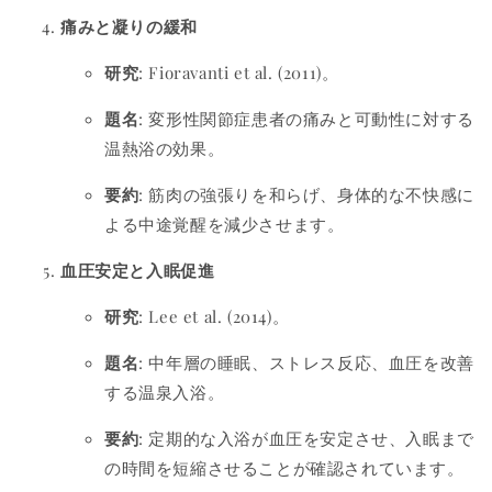
痛みと凝りの緩和
研究
: Fioravanti et al. (2011)。
題名
: 変形性関節症患者の痛みと可動性に対する
温熱浴の効果。
要約
: 筋肉の強張りを和らげ、身体的な不快感に
よる中途覚醒を減少させます。
血圧安定と入眠促進
研究
: Lee et al. (2014)。
題名
: 中年層の睡眠、ストレス反応、血圧を改善
する温泉入浴。
要約
: 定期的な入浴が血圧を安定させ、入眠まで
の時間を短縮させることが確認されています。