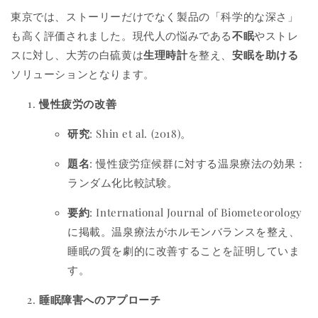
東京では、ストーリーだけでなく製品の「科学的な深さ」
も高く評価されました。現代人の悩みである
不眠
やストレ
スに対し、大芳の白硫黄は
生理時計
を整え、
安眠を助ける
ソリューションとなります。
慢性疲労の改善
研究
: Shin et al. (2018)。
題名
: 慢性疲労症候群に対する温泉療法の効果：
ランダム化比較試験。
要約
: International Journal of Biometeorology
に掲載。温泉療法がホルモンバランスを整え、
睡眠の質を劇的に改善することを証明していま
す。
睡眠障害へのアプローチ