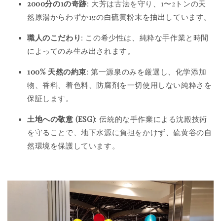
2000分の1の奇跡
: 大芳は古法を守り、1〜2トンの天
然原湯からわずか1gの白硫黄粉末を抽出しています。
職人のこだわり
: この希少性は、純粋な手作業と時間
によってのみ生み出されます。
100% 天然の約束
: 第一源泉のみを厳選し、化学添加
物、香料、着色料、防腐剤を一切使用しない純粋さを
保証します。
土地への敬意 (ESG)
: 伝統的な手作業による沈殿技術
を守ることで、地下水源に負担をかけず、硫黄谷の自
然環境を保護しています。