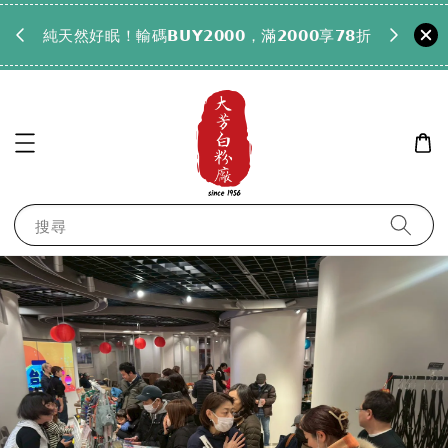
𝟵𝟵全
純天然好眠！輸碼𝗕𝗨𝗬𝟮𝟬𝟬𝟬，滿𝟮𝟬𝟬𝟬享𝟳𝟴折
搜尋