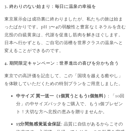
3. 終わりのない始まり：毎日に温泉の幸福を
東京展示会は成功裏に終わりましたが、私たちの旅は始ま
ったばかりです。pH 3〜4の弱酸性と豊富なミネラルを含む
北投の白硫黄泉は、代謝を促進し筋肉を解きほぐします。
日本へ行かずとも、ご自宅の浴槽を世界クラスの温泉へと
変えることができるのです。
4. 期間限定キャンペーン：世界進出の喜びを分かち合う
東京での高評価を記念して、この「国境を越える癒やし」
を体験していただくための特別プランをご用意しました。
中サイズ 買一送一（1個買うともう1個無料）
: 「10回
分」の中サイズパックをご購入で、もう1個プレゼン
ト！大切な方へ北投の恵みを贈りませんか。
15分間無感覚返金保証
: 品質に自信があるからこその