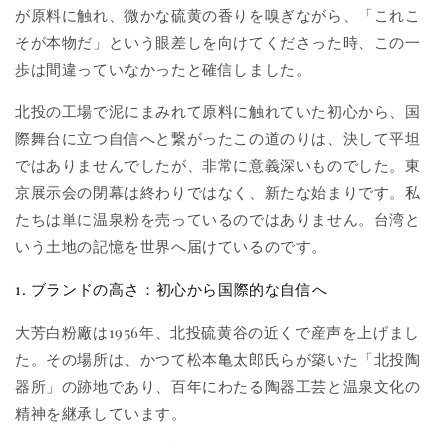
が原料に触れ、微かな硫黄の香りを嗅ぎながら、「これこ
そが本物だ」という眼差しを向けてくださった時、この一
歩は間違っていなかったと確信しました。
北投の工場で泥にまみれて原料に触れていた初心から、国
際舞台に立つ自信へと繋がったこの道のりは、決して平坦
ではありませんでしたが、非常に意義深いものでした。東
京展示会の閉幕は終わりではなく、新たな始まりです。私
たちは単に温泉粉を売っているのではありません。台湾と
いう土地の記憶を世界へ届けているのです。
1. ブランドの高さ：初心から国際的な自信へ
大芳白粉廠は1956年、北投硫黄谷の近くで産声を上げまし
た。その場所は、かつて松本亀太郎氏らが築いた「北投陶
器所」の跡地であり、百年にわたる陶器工芸と温泉文化の
精神を継承しています。