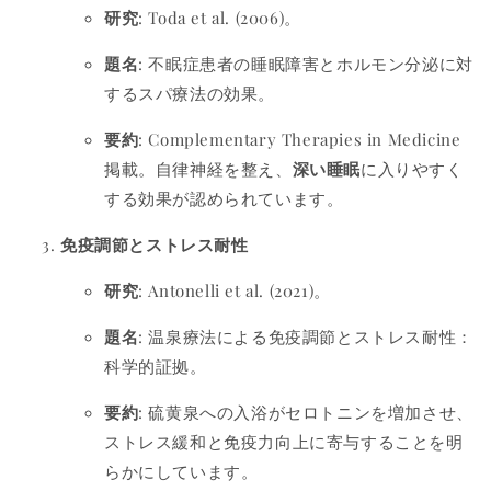
研究
: Toda et al. (2006)。
題名
: 不眠症患者の睡眠障害とホルモン分泌に対
するスパ療法の効果。
要約
: Complementary Therapies in Medicine
掲載。自律神経を整え、
深い睡眠
に入りやすく
する効果が認められています。
免疫調節とストレス耐性
研究
: Antonelli et al. (2021)。
題名
: 温泉療法による免疫調節とストレス耐性：
科学的証拠。
要約
: 硫黄泉への入浴がセロトニンを増加させ、
ストレス緩和と免疫力向上に寄与することを明
らかにしています。