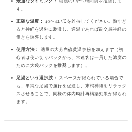
最適なタイミング：
就寝の1.5〜2時間前を推奨しま
す。
正確な温度：
40〜42.5℃を維持してください。熱すぎ
ると神経を過剰に刺激し、適温であれば副交感神経の
働きを誘導します。
使用方法：
適量の大芳白硫黄温泉粉を加えます（初
心者は使い切りパックから、常連客は一貫した濃度の
ために大袋パックを推奨します）。
足湯という選択肢：
スペースが限られている場合で
も、単純な足湯で血行を促進し、末梢神経をリラック
スさせることで、同様の体内時計再構築効果が得られ
ます。