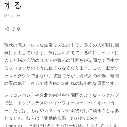
する
JAN 22, 26
分享
現代の高ストレスな生活リズムの中で、多くの人が同じ困
難に直面しています。体は疲れ果てているのに、ベッドに
入ると脳が会議のリストや将来の計画を絶え間なく再生す
るプロセッサのように止まらなくなります。この「脳がシ
ャットダウンできない」状態こそが、現代人の不眠、睡眠
の質の低下、そして体内時計の乱れの核心的な原因です。
シリコンバレーや台北の內湖科学園区のようなテックハブ
では、トップクラスのハイパフォーマー（バイオハッカ
ー）たちは、もはやカフェインや薬物だけに頼ることはあ
りません。彼らは「受動的加温（Passive Body
Heating）」と呼ばれるリカバリー戦略に注目しています。