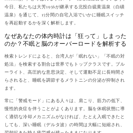
今日、私たちは大芳1956が継承する北投白硫黄温泉（白磺
温泉）を通じて、15分間の自宅入浴でいかに睡眠スイッチ
を再起動するかを深く解析します。
なぜあなたの体内時計は「狂って」しまった
のか？不眠と脳のオーバーロードを解析する
検索トレンドによると、台湾人が「眠れない」「不眠の対
処法」を検索する割合は世界でもトップクラスです。ブル
ーライト、高圧的な意思決定、そして運動不足に長時間さ
らされると、睡眠を調節するメラトニンの分泌が抑制され
ます。
常に「警戒モード」にある人々は、肩こり、筋力の低下、
慢性的炎症を伴うことがよくあります。脳を休眠状態に導
く適切な冷却メカニズムがなければ、たとえ入眠できたと
しても、深い睡眠（デルタ波）の時間は大幅に短縮され、
翌朝起きた時も疲労感が残ったままになります。