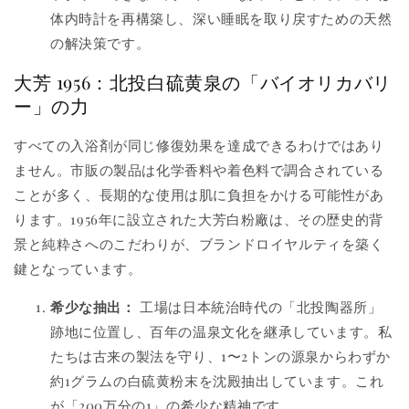
体内時計を再構築し、深い睡眠を取り戻すための天然
の解決策です。
大芳 1956：北投白硫黄泉の「バイオリカバリ
ー」の力
すべての入浴剤が同じ修復効果を達成できるわけではあり
ません。市販の製品は化学香料や着色料で調合されている
ことが多く、長期的な使用は肌に負担をかける可能性があ
ります。1956年に設立された大芳白粉廠は、その歴史的背
景と純粋さへのこだわりが、ブランドロイヤルティを築く
鍵となっています。
希少な抽出：
工場は日本統治時代の「北投陶器所」
跡地に位置し、百年の温泉文化を継承しています。私
たちは古来の製法を守り、1〜2トンの源泉からわずか
約1グラムの白硫黄粉末を沈殿抽出しています。これ
が「200万分の1」の希少な精神です。