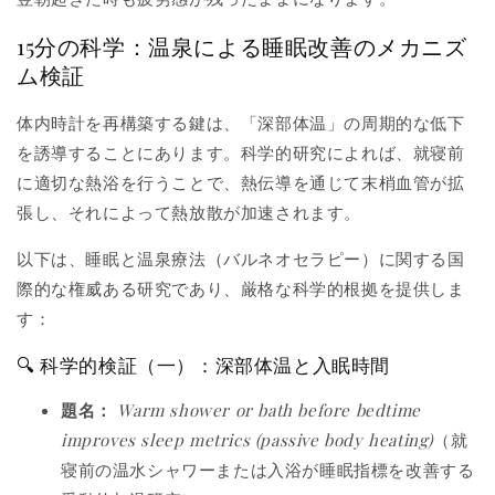
15分の科学：温泉による睡眠改善のメカニズ
ム検証
体内時計を再構築する鍵は、「深部体温」の周期的な低下
を誘導することにあります。科学的研究によれば、就寝前
に適切な熱浴を行うことで、熱伝導を通じて末梢血管が拡
張し、それによって熱放散が加速されます。
以下は、睡眠と温泉療法（バルネオセラピー）に関する国
際的な権威ある研究であり、厳格な科学的根拠を提供しま
す：
🔍 科学的検証（一）：深部体温と入眠時間
題名：
Warm shower or bath before bedtime
improves sleep metrics (passive body heating)
（就
寝前の温水シャワーまたは入浴が睡眠指標を改善する