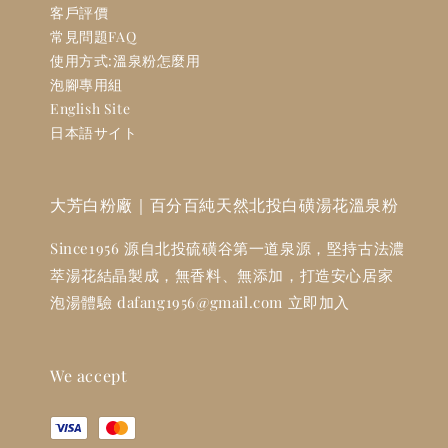
客戶評價
常見問題FAQ
使用方式:溫泉粉怎麼用
泡腳專用組
English Site
日本語サイト
大芳白粉廠｜百分百純天然北投白磺湯花溫泉粉
Since1956 源自北投硫磺谷第一道泉源，堅持古法濃
萃湯花結晶製成，無香料、無添加，打造安心居家
泡湯體驗 dafang1956@gmail.com 立即加入
We accept