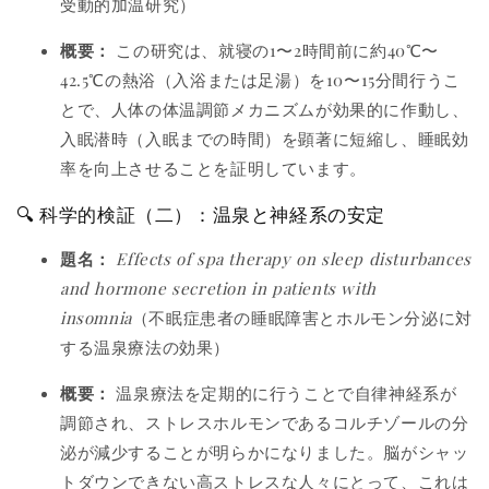
受動的加温研究）
概要：
この研究は、就寝の1〜2時間前に約40℃〜
42.5℃の熱浴（入浴または足湯）を10〜15分間行うこ
とで、人体の体温調節メカニズムが効果的に作動し、
入眠潜時（入眠までの時間）を顕著に短縮し、睡眠効
率を向上させることを証明しています。
🔍 科学的検証（二）：温泉と神経系の安定
題名：
Effects of spa therapy on sleep disturbances
and hormone secretion in patients with
insomnia
（不眠症患者の睡眠障害とホルモン分泌に対
する温泉療法の効果）
概要：
温泉療法を定期的に行うことで自律神経系が
調節され、ストレスホルモンであるコルチゾールの分
泌が減少することが明らかになりました。脳がシャッ
トダウンできない高ストレスな人々にとって、これは