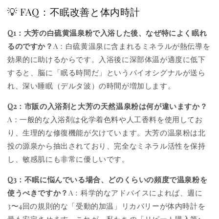
💡 FAQ：不眠改善と体内時計
Q1：大芳の白硫黄温泉粉で入浴した後、なぜ特によく眠れ
るのですか？
A：白硫黄温泉に含まれるミネラルが熱伝導を
効果的に助けるからです。入浴後に深部体温が適度に低下
すると、脳に「眠る時間だ」というバイオシグナルが送ら
れ、深い睡眠（デルタ波）の時間が増加します。
Q2：市販の入浴剤と大芳の天然温泉粉は何が違いますか？
A：一般的な入浴剤は化学着色料や人工香料を使用してお
り、生理的な修復機能が欠けています。大芳の温泉粉は北
投の源泉から抽出されており、完全なミネラル活性を保持
し、敏感肌にも非常に優しいです。
Q3：不眠に悩んでいる場合、どのくらいの頻度で温泉粉を
使うべきですか？
A：科学的なアドバイスによれば、週に
3〜4回の規則的な「受動的加温」リカバリーが体内時計を
最も安定させます。これが、私たちの「リピート購入第1