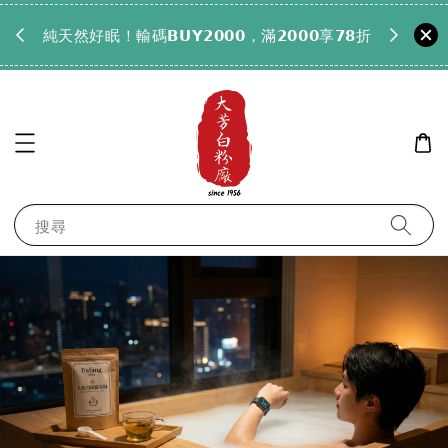
𝟵𝟵全
純天然好眠！輸碼𝗕𝗨𝗬𝟮𝟬𝟬𝟬，滿𝟮𝟬𝟬𝟬享𝟳𝟴折
搜尋