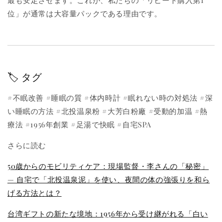
位」が通常は大容量パックである理由です。
🏷️ タグ
#不眠改善 #睡眠の質 #体内時計 #眠れない時の対処法 #深
い睡眠の方法 #北投温泉粉 #大芳白粉廠 #受動的加温 #熱
療法 #1956年創業 #足湯で快眠 #自宅SPA
さらに読む
50歳からのモビリティケア：現場監督・李さんの「秘密」
— 自宅で「北投温泉泥」を使い、夜間の体の強張りを和ら
げる方法とは？
台湾ギフトの新たな境地：1956年から受け継がれる「白い