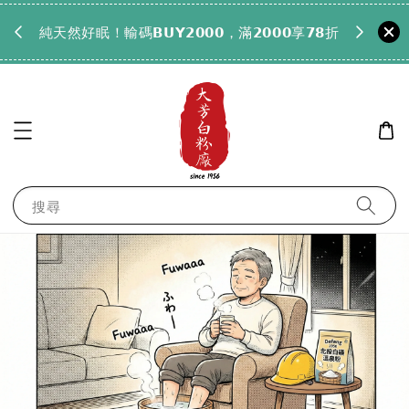
𝟵𝟵全
純天然好眠！輸碼𝗕𝗨𝗬𝟮𝟬𝟬𝟬，滿𝟮𝟬𝟬𝟬享𝟳𝟴折
搜尋