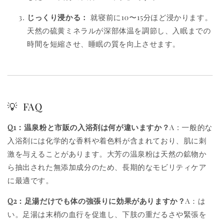
じっくり浸かる：
就寝前に10〜15分ほど浸かります。
天然の硫黄ミネラルが深部体温を調節し、入眠までの
時間を短縮させ、睡眠の質を向上させます。
💡 FAQ
Q1：温泉粉と市販の入浴剤は何が違いますか？
A：一般的な
入浴剤には化学的な香料や着色料が含まれており、肌に刺
激を与えることがあります。大芳の温泉粉は天然の鉱物か
ら抽出された無添加成分のため、長期的なモビリティケア
に最適です。
Q2：足湯だけでも体の強張りに効果がありますか？
A：は
い。足湯は末梢の血行を促進し、下肢の重だるさや緊張を