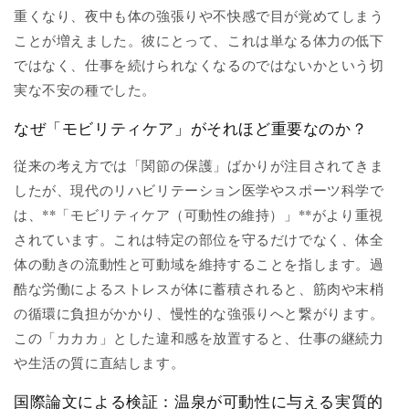
重くなり、夜中も体の強張りや不快感で目が覚めてしまう
ことが増えました。彼にとって、これは単なる体力の低下
ではなく、仕事を続けられなくなるのではないかという切
実な不安の種でした。
なぜ「モビリティケア」がそれほど重要なのか？
従来の考え方では「関節の保護」ばかりが注目されてきま
したが、現代のリハビリテーション医学やスポーツ科学で
は、**「モビリティケア（可動性の維持）」**がより重視
されています。これは特定の部位を守るだけでなく、体全
体の動きの流動性と可動域を維持することを指します。過
酷な労働によるストレスが体に蓄積されると、筋肉や末梢
の循環に負担がかかり、慢性的な強張りへと繋がります。
この「カカカ」とした違和感を放置すると、仕事の継続力
や生活の質に直結します。
国際論文による検証：温泉が可動性に与える実質的