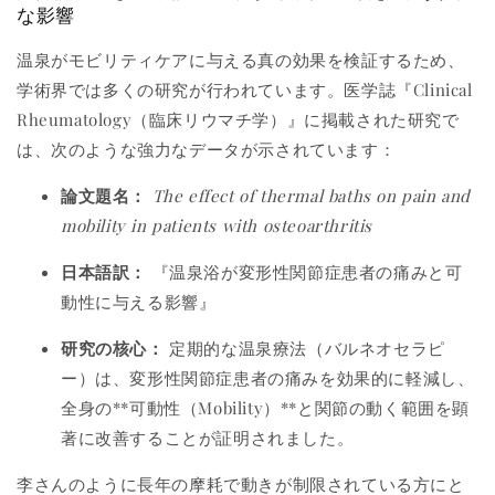
な影響
温泉がモビリティケアに与える真の効果を検証するため、
学術界では多くの研究が行われています。医学誌『Clinical
Rheumatology（臨床リウマチ学）』に掲載された研究で
は、次のような強力なデータが示されています：
論文題名：
The effect of thermal baths on pain and
mobility in patients with osteoarthritis
日本語訳：
『温泉浴が変形性関節症患者の痛みと可
動性に与える影響』
研究の核心：
定期的な温泉療法（バルネオセラピ
ー）は、変形性関節症患者の痛みを効果的に軽減し、
全身の**可動性（Mobility）**と関節の動く範囲を顕
著に改善することが証明されました。
李さんのように長年の摩耗で動きが制限されている方にと