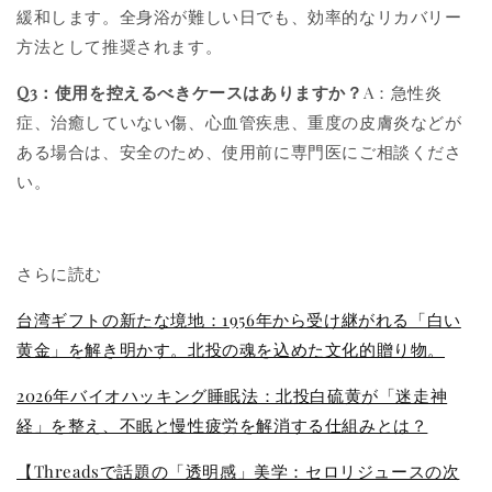
緩和します。全身浴が難しい日でも、効率的なリカバリー
方法として推奨されます。
Q3：使用を控えるべきケースはありますか？
A：急性炎
症、治癒していない傷、心血管疾患、重度の皮膚炎などが
ある場合は、安全のため、使用前に専門医にご相談くださ
い。
さらに読む
台湾ギフトの新たな境地：1956年から受け継がれる「白い
黄金」を解き明かす。北投の魂を込めた文化的贈り物。
2026年バイオハッキング睡眠法：北投白硫黄が「迷走神
経」を整え、不眠と慢性疲労を解消する仕組みとは？
【Threadsで話題の「透明感」美学：セロリジュースの次