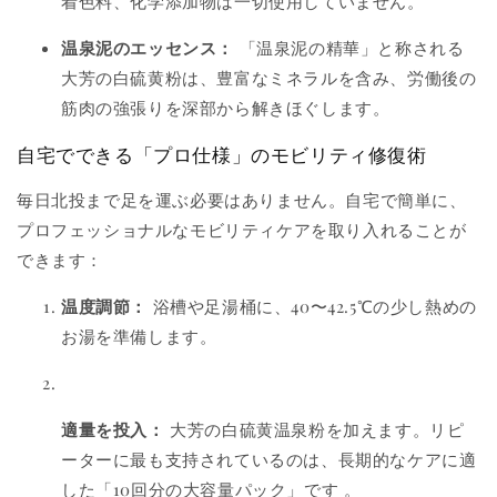
着色料、化学添加物は一切使用していません。
温泉泥のエッセンス：
「温泉泥の精華」と称される
大芳の白硫黄粉は、豊富なミネラルを含み、労働後の
筋肉の強張りを深部から解きほぐします。
自宅でできる「プロ仕様」のモビリティ修復術
毎日北投まで足を運ぶ必要はありません。自宅で簡単に、
プロフェッショナルなモビリティケアを取り入れることが
できます：
温度調節：
浴槽や足湯桶に、40〜42.5℃の少し熱めの
お湯を準備します。
適量を投入：
大芳の白硫黄温泉粉を加えます。リピ
ーターに最も支持されているのは、長期的なケアに適
した「10回分の大容量パック」です
。