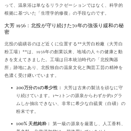
って、温泉浴は単なるリラクゼーションではなく、科学的
根拠に基づいた「生理学的修復」の手段なのです。
大芳 1956：北投が守り続けた70年の強張り緩和の秘
密
北投の硫磺谷のほど近くに位置する**大芳白粉廠（大芳白
粉工場）**は、1956年の創業以来、地域の人々の健康と動
きを支えてきました。工場は日本統治時代の「北投陶器
所」跡地にあり、北投独自の温泉文化と陶芸工芸の精神を
色濃く受け継いでいます。
200万分の1の希少性：
大芳は古来の製法を頑なに守
り続けています。1〜2トンの源泉からわずか約1グラ
ムしか抽出できない、非常に希少な白硫黄（白磺）の
粉末です。
100% 天然純粋：
第一級の源泉を厳選し、人工香料、