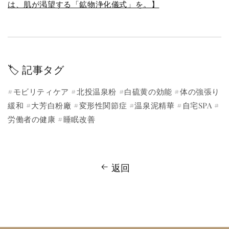
は、肌が渇望する「鉱物浄化儀式」を。】
🏷️ 記事タグ
#モビリティケア #北投温泉粉 #白硫黄の効能 #体の強張り
緩和 #大芳白粉廠 #変形性関節症 #温泉泥精華 #自宅SPA #
労働者の健康 #睡眠改善
返回