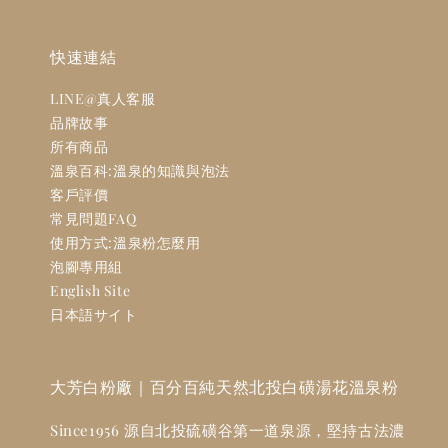
快速連結
LINE@真人客服
品牌故事
所有商品
溫泉百科:溫泉的知識與泡法
客戶評價
常見問題FAQ
使用方式:溫泉粉怎麼用
泡腳專用組
English Site
日本語サイト
大芳白粉廠｜百分百純天然北投白磺湯花溫泉粉
Since1956 源自北投硫磺谷第一道泉源，堅持古法濃