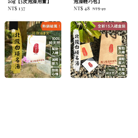
20g【3次泡澡用量】
泡澡輕巧包】
Regular
NT$ 137
Sale
NT$ 48
Regular
NT$ 49
price
price
price
優惠