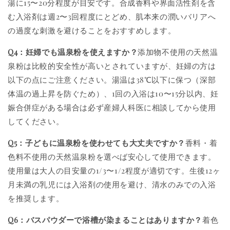
湯に15〜20分程度が目安です。合成香料や界面活性剤を含
む入浴剤は週2〜3回程度にとどめ、肌本来の潤いバリアへ
の過度な刺激を避けることをおすすめします。
Q4：妊婦でも温泉粉を使えますか？
添加物不使用の天然温
泉粉は比較的安全性が高いとされていますが、妊婦の方は
以下の点にご注意ください。湯温は38℃以下に保つ（深部
体温の過上昇を防ぐため）、1回の入浴は10〜15分以内、妊
娠合併症がある場合は必ず産婦人科医に相談してから使用
してください。
Q5：子どもに温泉粉を使わせても大丈夫ですか？
香料・着
色料不使用の天然温泉粉を選べば安心して使用できます。
使用量は大人の目安量の1/3〜1/2程度が適切です。生後12ヶ
月未満の乳児には入浴剤の使用を避け、清水のみでの入浴
を推奨します。
Q6：バスパウダーで浴槽が染まることはありますか？
着色