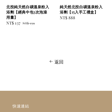
北投純天然白磺溫泉粉入
純天然北投白磺溫泉粉入
浴劑【經典中包3次泡澡
浴劑【15入手工禮盒】
用量】
Regular
NT$ 888
Sale
NT$ 137
Regular
NT$ 139
price
price
price
返回
快速連結