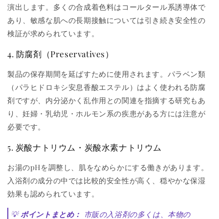
演出します。多くの合成着色料はコールタール系誘導体で
あり、敏感な肌への長期接触については引き続き安全性の
検証が求められています。
4. 防腐剤（Preservatives）
製品の保存期間を延ばすために使用されます。パラベン類
（パラヒドロキシ安息香酸エステル）はよく使われる防腐
剤ですが、内分泌かく乱作用との関連を指摘する研究もあ
り、妊婦・乳幼児・ホルモン系の疾患がある方には注意が
必要です。
5. 炭酸ナトリウム・炭酸水素ナトリウム
お湯のpHを調整し、肌をなめらかにする働きがあります。
入浴剤の成分の中では比較的安全性が高く、穏やかな保湿
効果も認められています。
💡
ポイントまとめ：
市販の入浴剤の多くは、本物の