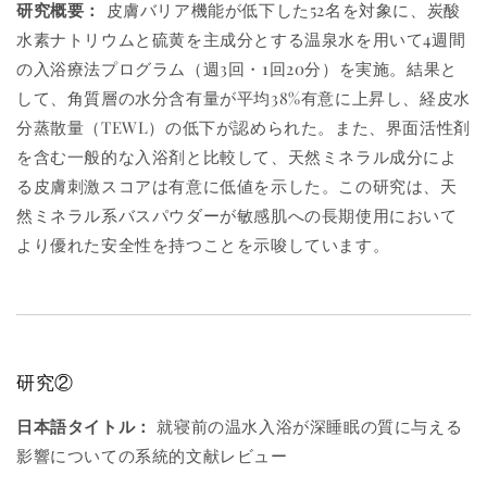
研究概要：
皮膚バリア機能が低下した52名を対象に、炭酸
水素ナトリウムと硫黄を主成分とする温泉水を用いて4週間
の入浴療法プログラム（週3回・1回20分）を実施。結果と
して、角質層の水分含有量が平均38%有意に上昇し、経皮水
分蒸散量（TEWL）の低下が認められた。また、界面活性剤
を含む一般的な入浴剤と比較して、天然ミネラル成分によ
る皮膚刺激スコアは有意に低値を示した。この研究は、天
然ミネラル系バスパウダーが敏感肌への長期使用において
より優れた安全性を持つことを示唆しています。
研究②
日本語タイトル：
就寝前の温水入浴が深睡眠の質に与える
影響についての系統的文献レビュー