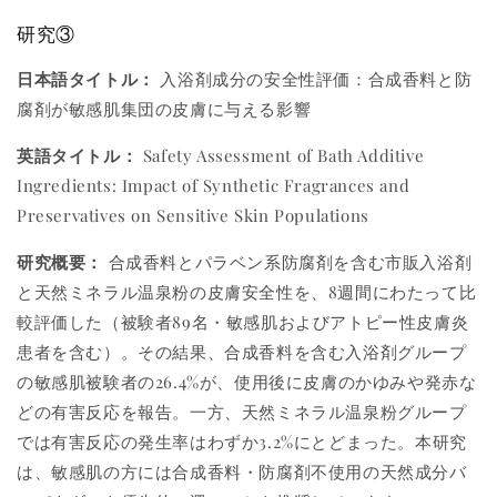
研究③
日本語タイトル：
入浴剤成分の安全性評価：合成香料と防
腐剤が敏感肌集団の皮膚に与える影響
英語タイトル：
Safety Assessment of Bath Additive
Ingredients: Impact of Synthetic Fragrances and
Preservatives on Sensitive Skin Populations
研究概要：
合成香料とパラベン系防腐剤を含む市販入浴剤
と天然ミネラル温泉粉の皮膚安全性を、8週間にわたって比
較評価した（被験者89名・敏感肌およびアトピー性皮膚炎
患者を含む）。その結果、合成香料を含む入浴剤グループ
の敏感肌被験者の26.4%が、使用後に皮膚のかゆみや発赤な
どの有害反応を報告。一方、天然ミネラル温泉粉グループ
では有害反応の発生率はわずか3.2%にとどまった。本研究
は、敏感肌の方には合成香料・防腐剤不使用の天然成分バ