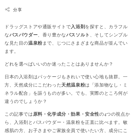
分享
ドラッグストアや通販サイトで
入浴剤
を探すと、カラフル
な
バスパウダー
、香り豊かな
バスソルト
、そしてシンプル
な見た目の
温泉粉
まで、じつにさまざまな商品が並んでい
ます。
どれを選べばいいのか迷ったことはありませんか？
日本の入浴剤はパッケージもきれいで使い心地も抜群。一
方、天然成分にこだわった
天然温泉粉
は「添加物なし・ミ
ネラル配合」を謳うものが多い。でも、実際のところ何が
違うのでしょうか？
この記事では
原料・化学成分・効果・安全性
の4つの視点か
ら、入浴剤とバスパウダー・温泉粉を正直に比べます。敏
感肌の方、お子さまやご家族全員で使いたい方、成分にこ