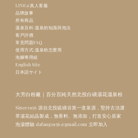
LINE@真人客服
品牌故事
所有商品
溫泉百科:溫泉的知識與泡法
客戶評價
常見問題FAQ
使用方式:溫泉粉怎麼用
泡腳專用組
English Site
日本語サイト
大芳白粉廠｜百分百純天然北投白磺湯花溫泉粉
Since1956 源自北投硫磺谷第一道泉源，堅持古法濃
萃湯花結晶製成，無香料、無添加，打造安心居家
泡湯體驗 dafang1956@gmail.com 立即加入