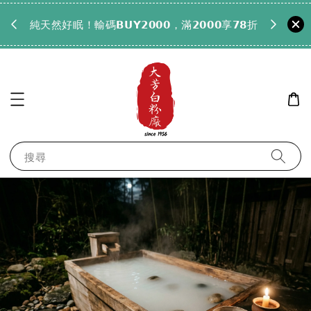
𝟵𝟵全
純天然好眠！輸碼𝗕𝗨𝗬𝟮𝟬𝟬𝟬，滿𝟮𝟬𝟬𝟬享𝟳𝟴折
搜尋