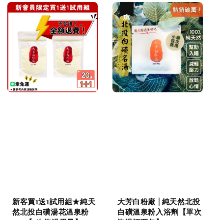
優惠
新客買1送1試用組★純天
大芳白粉廠 | 純天然北投
然北投白磺湯花溫泉粉
白磺溫泉粉入浴劑【單次