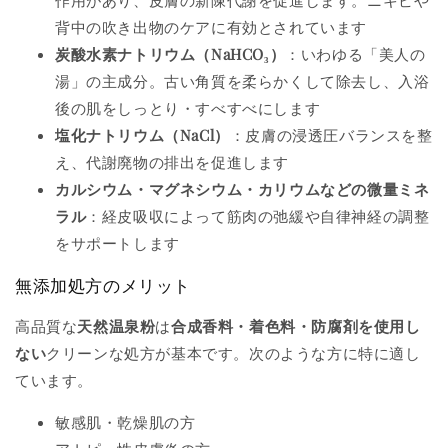
背中の吹き出物のケアに有効とされています
炭酸水素ナトリウム（NaHCO₃）
：いわゆる「美人の
湯」の主成分。古い角質を柔らかくして除去し、入浴
後の肌をしっとり・すべすべにします
塩化ナトリウム（NaCl）
：皮膚の浸透圧バランスを整
え、代謝廃物の排出を促進します
カルシウム・マグネシウム・カリウムなどの微量ミネ
ラル
：経皮吸収によって筋肉の弛緩や自律神経の調整
をサポートします
無添加処方のメリット
高品質な
天然温泉粉
は
合成香料・着色料・防腐剤を使用し
ない
クリーンな処方が基本です。次のような方に特に適し
ています。
敏感肌・乾燥肌の方