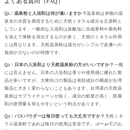
よくある質問（FAQ）
Q1：温泉粉と入浴剤は何が違いますか？
温泉粉は本物の温
泉水の水質を再現するために天然ミネラル成分を主原料と
しています。一般的な入浴剤は炭酸塩に合成香料や着色料
を加えて体験を演出するものが多く、天然のミネラル作用
とは異なります。天然温泉粉は成分がシンプルで皮膚への
負担が少ないのが特徴です。
Q2：日本の入浴剤より天然温泉粉の方がいいですか？
一概
には言えません。日本の入浴剤は香りや使用感に優れた製
品が多いですが、大衆向けの製品は有効成分の構成が台湾
製品と大きく変わらないこともあります。台湾産の天然温
泉粉はサプライチェーンが短く、成分の鮮度が高く、防腐
剤の使用量を抑えやすいという利点があります。
Q3：バスパウダーは毎日使っても大丈夫ですか？
天然ミネ
ラル温泉粉であれば毎日の使用は安全です。38〜40℃のお