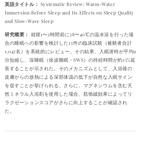
英語タイトル：
Systematic Review: Warm-Water
Immersion Before Sleep and Its Effects on Sleep Quality
and Slow-Wave Sleep
研究概要：
就寝1〜2時間前に38〜40℃の温水浴を行った場
合の睡眠への影響を検討した13件の臨床試験（被験者合計
1,047名）を系統的にレビュー。その結果、入眠潜時が平均9
分短縮し、深睡眠（徐波睡眠・SWS）の持続時間が約15%延
長することが示された。そのメカニズムとして、入浴後の
皮膚からの放熱による深部体温の低下が自然な入眠サイン
を促すことが挙げられる。さらに、マグネシウムを含む天
然ミネラル入浴剤を使用した場合、筋弛緩効果によってリ
ラクゼーションスコアがさらに向上することが確認され
た。