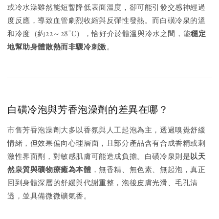
或冷水澡雖然能短暫降低表面溫度，卻可能引發交感神經過
度反應，導致血管劇烈收縮與反彈性發熱。而白磺冷泉的溫
和冷度（約22～28°C），恰好介於體溫與冷水之間，能
穩定
地幫助身體散熱而非驟冷刺激
。
白磺冷泡與芳香泡澡劑的差異在哪？
市售芳香泡澡劑大多以香氛與人工起泡為主，透過嗅覺舒緩
情緒，但效果偏向心理層面，且部分產品含有合成香精或刺
激性界面劑，對敏感肌膚可能造成負擔。白磺冷泉則是
以天
然泉質與礦物療癒為本體
，無香精、無色素、無起泡，真正
回到身體深層的舒緩與代謝重整，泡後皮膚光滑、毛孔清
透，並具備微微礦氣香。