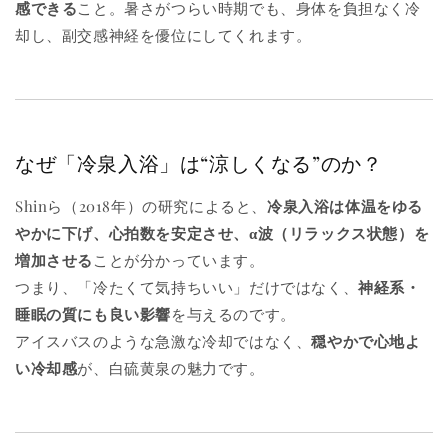
感できる
こと。暑さがつらい時期でも、身体を負担なく冷
却し、副交感神経を優位にしてくれます。
なぜ「冷泉入浴」は“涼しくなる”のか？
Shinら（2018年）の研究によると、
冷泉入浴は体温をゆる
やかに下げ、心拍数を安定させ、α波（リラックス状態）を
増加させる
ことが分かっています。
つまり、「冷たくて気持ちいい」だけではなく、
神経系・
睡眠の質にも良い影響
を与えるのです。
アイスバスのような急激な冷却ではなく、
穏やかで心地よ
い冷却感
が、白硫黄泉の魅力です。