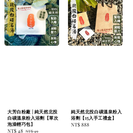
大芳白粉廠 | 純天然北投
純天然北投白磺溫泉粉入
白磺溫泉粉入浴劑【單次
浴劑【15入手工禮盒】
泡澡輕巧包】
Regular
NT$ 888
Sale
NT$ 48
Regular
NT$ 49
price