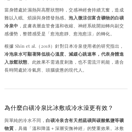
當身體處於濕熱與高壓狀態時，交感神經會持續亢奮，造成
難以入眠、煩躁與身體發熱感。
泡入微涼但富含礦物的白磺
冷泉中
，皮膚表層血管會溫和收縮、神經系統開始轉向副交
感優勢，整體感受是「愈泡愈靜、愈泡愈涼」的轉化。
根據 Shin et al.（2018）針對日本冷泉使用者的研究指出，
冷泡泉水可顯著降低核心溫度、減緩心跳速率，代表身體進
入放鬆狀態
。此效果不需過度刺激，也不需流汗耗能，適合
長時間處於冷氣房、頭腦疲憊的現代人。
為什麼白磺冷泉比冰敷或冷水澡更有效？
與單純的冷水不同，
白磺冷泉含有天然硫磺與碳酸氫鹽等礦
物質
，具備「溫和降溫＋深層安撫神經」的雙重效果。冰敷