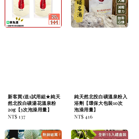
新客買1送1試用組★純天
純天然北投白磺溫泉粉入
然北投白磺湯花溫泉粉
浴劑【環保大包裝10次
20g【3次泡澡用量】
泡澡用量】
Regular
NT$ 137
Regular
NT$ 416
price
price
優惠