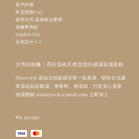
客戶評價
常見問題FAQ
使用方式:溫泉粉怎麼用
泡腳專用組
English Site
日本語サイト
大芳白粉廠｜百分百純天然北投白磺湯花溫泉粉
Since1956 源自北投硫磺谷第一道泉源，堅持古法濃
萃湯花結晶製成，無香料、無添加，打造安心居家
泡湯體驗 dafang1956@gmail.com 立即加入
We accept