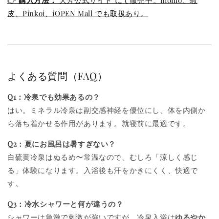
👉
購入方法：
大芳公式サイト にて販売中。momo、蝦
皮、Pinkoi、iOPEN Mall でも取扱あり。
よくある質問（FAQ）
Q1：冷泉でも効果あるの？
はい。ミネラル冷泉は副交感神経を優位にし、体を内側か
ら落ち着かせる作用があります。就寝前に最適です。
Q2：夏にお風呂は暑すぎない？
白硫黄冷泉はぬるめ〜常温なので、むしろ「涼しく感じ
る」体験になります。入浴後も汗をかきにくく、快適で
す。
Q3：冷水シャワーと何が違うの？
シャワーは急激で刺激が強いですが、冷泉入浴は
ゆるやか