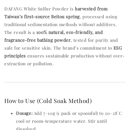
DAFANG White Sulfur Powder is
harvested from
Taiwan’s first-source Beitou spring
, processed using
traditional sedimentation methods without additives.
The result is a
100% natural, eco-friendly, and
fragrance-free bathing powder
, tested for purity and
safe for sensitive skin. The brand’s commitment to
ESG
principles
ensures sustainable production without over-
extraction or pollution.
How to Use (Cold Soak Method)
Dosage:
Add 7–10g (1 pack or spoonful) to 20–28°C
cool or room-temperature water. Stir until
dissolved.