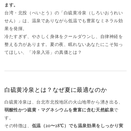
ます。
台湾・北投（べいとう）の「白硫黄冷泉（しろいおうれい
せん）」は、温泉でありながら低温でも豊富なミネラル効
果を発揮。
冷たすぎず、やさしく身体をクールダウンし、自律神経を
整える力があります。夏の夜、眠れないあなたにこそ知っ
てほしい、「冷泉入浴」の真価とは？
白硫黄冷泉とは？なぜ夏に最適なのか
白硫黄冷泉は、台北市北投地区の火山地帯から湧き出る、
弱酸性かつ硫黄・マグネシウムを豊富に含む天然鉱泉
で
す。
その特徴は、
低温（20〜28℃）でも温泉効果をしっかり実