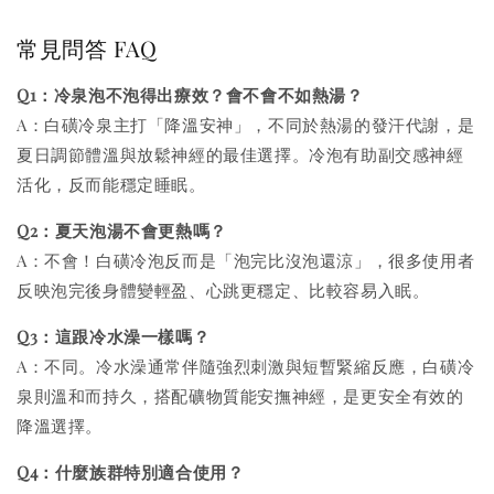
常見問答 FAQ
Q1：冷泉泡不泡得出療效？會不會不如熱湯？
A：白磺冷泉主打「降溫安神」，不同於熱湯的發汗代謝，是
夏日調節體溫與放鬆神經的最佳選擇。冷泡有助副交感神經
活化，反而能穩定睡眠。
Q2：夏天泡湯不會更熱嗎？
A：不會！白磺冷泡反而是「泡完比沒泡還涼」，很多使用者
反映泡完後身體變輕盈、心跳更穩定、比較容易入眠。
Q3：這跟冷水澡一樣嗎？
A：不同。冷水澡通常伴隨強烈刺激與短暫緊縮反應，白磺冷
泉則溫和而持久，搭配礦物質能安撫神經，是更安全有效的
降溫選擇。
Q4：什麼族群特別適合使用？