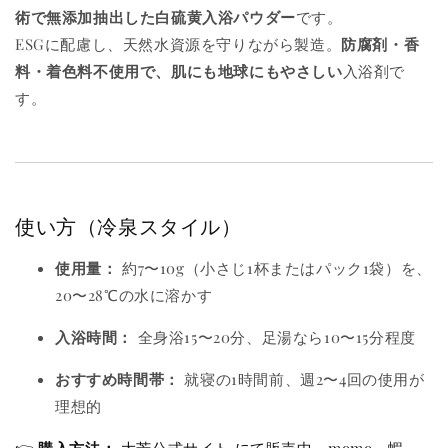
術で無添加抽出した白硫黄入浴パウダー
です。
ESGに配慮し、天然水資源を守りながら製造。
防腐剤・香
料・着色料不使用で、肌にも地球にもやさしい
入浴剤で
す。
使い方（冷泉スタイル）
使用量：
約7〜10g（小さじ1杯またはパック1袋）を、
20〜28℃の水に溶かす
入浴時間：
全身浴15〜20分、足湯なら10〜15分程度
おすすめ時間帯：
就寝の1時間前、週2〜4回の使用が
理想的