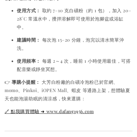
使用方式：
取約 7–10 克白磺粉（約 1 包），加入 20–
28°C 常溫水中，攪拌溶解即可使用於泡腳盆或浴缸
中。
建議時間：
每次泡 15–20 分鐘，泡完以清水簡單沖
洗。
使用頻率：
每週 2～4 次，睡前 1 小時使用最佳，可搭
配音樂或靜坐冥想。
👉
導購小提醒：
大芳白粉廠的白磺冷泡粉已於官網、
momo、Pinkoi、iOPEN Mall、蝦皮 等通路上架，想體驗夏
天也能泡湯助眠的清涼感，快來選購：
🔗
點我購買體驗 ➜ www.dafang1956.com