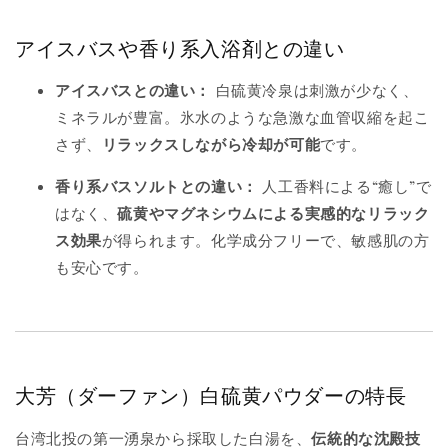
アイスバスや香り系入浴剤との違い
アイスバスとの違い：
白硫黄冷泉は刺激が少なく、
ミネラルが豊富。氷水のような急激な血管収縮を起こ
さず、
リラックスしながら冷却が可能
です。
香り系バスソルトとの違い：
人工香料による“癒し”で
はなく、
硫黄やマグネシウムによる実感的なリラック
ス効果
が得られます。化学成分フリーで、敏感肌の方
も安心です。
大芳（ダーファン）白硫黄パウダーの特長
台湾北投の第一湧泉から採取した白湯を、
伝統的な沈殿技