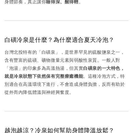
身體節奏，真正讓你
睡得深、醒得輕
。
白磺冷泉是什麼？為什麼適合夏天冷泡？
台灣北投特有的「白磺泉」，是世界罕見的硫酸鹽泉之一，
含有豐富的硫磺、礦物微量元素與弱酸性泉質。一般人對
「泡湯」的印象多為高溫熱湯，但其實
白磺泉的一大特色，
就是冷泉狀態下依然保有完整療癒機能
。這種冷泡方式，特
別適合在高溫環境下進行，不會造成身體負擔，反而有助於
從外而內降低體溫與神經興奮度。
越泡越涼？冷泉如何幫助身體降溫放鬆？