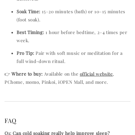
Soak Time:
15–20 minutes (bath) or 10–15 minutes
(foot soak).
Best Timing:
1 hour before bedtime, 2–4 times per
week.
Pro Tip:
Pair with soft music or meditation for a
full wind-down ritual.
👉
Where to buy:
Available on the
official website
,
PChome, momo, Pinkoi, iOPEN Mall, and more.
FAQ
Q1: Can cold soaking really help improve sleep?