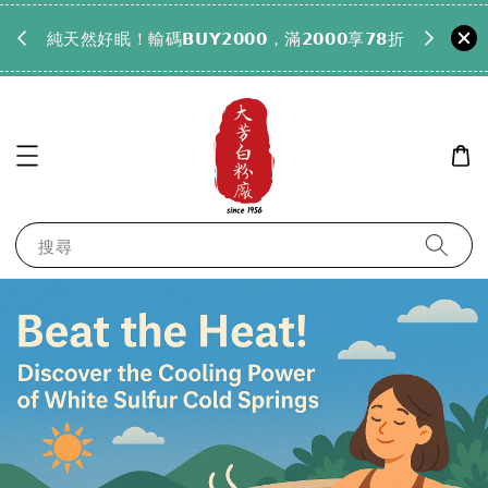
𝟵𝟵全
純天然好眠！輸碼𝗕𝗨𝗬𝟮𝟬𝟬𝟬，滿𝟮𝟬𝟬𝟬享𝟳𝟴折
搜尋