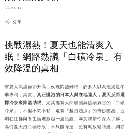
JUL 03, 25
分享
挑戰濕熱！夏天也能清爽入
眠！網路熱議「白磺冷泉」有
效降溫的真相
當夏天氣溫節節升高、夜晚悶熱難眠，許多人以為泡湯是冬
季專利，其實，
真正懂泡的日本人與在地達人，夏天反而選
擇冷泉來降溫助眠
。尤其擁有天然礦物與硫磺氣息的「白磺
冷泉」，不但不悶不黏，還有「越泡越涼」的奇妙體感，近
期在社群與養生論壇掀起一波話題。本文將帶你深入了解，
為何夏天泡白磺冷泉，不只能降溫，更有助放鬆神經、調節