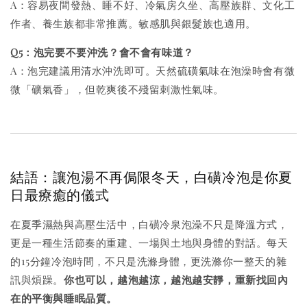
A：容易夜間發熱、睡不好、冷氣房久坐、高壓族群、文化工
作者、養生族都非常推薦。敏感肌與銀髮族也適用。
Q5：泡完要不要沖洗？會不會有味道？
A：泡完建議用清水沖洗即可。天然硫磺氣味在泡澡時會有微
微「礦氣香」，但乾爽後不殘留刺激性氣味。
結語：讓泡湯不再侷限冬天，白磺冷泡是你夏
日最療癒的儀式
在夏季濕熱與高壓生活中，白磺冷泉泡澡不只是降溫方式，
更是一種生活節奏的重建、一場與土地與身體的對話。每天
的15分鐘冷泡時間，不只是洗滌身體，更洗滌你一整天的雜
訊與煩躁。
你也可以，越泡越涼，越泡越安靜，重新找回內
在的平衡與睡眠品質。