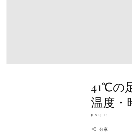
41℃
温度・
JUN 25, 26
分享