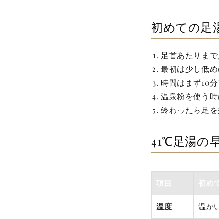
初めての足
足首あたりまで
最初は少し低め
時間はまず10
温泉粉を使う時
終わったら足を
41℃足湯の
項目
初め
温度
温か