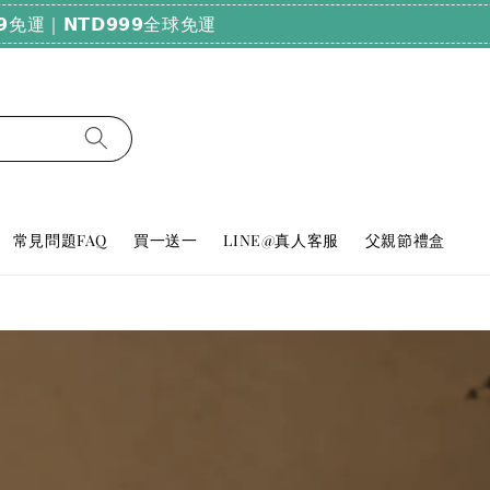
純天然好眠！輸碼𝗕𝗨𝗬𝟮𝟬𝟬𝟬，滿𝟮𝟬𝟬𝟬享𝟳𝟴折
常見問題FAQ
買一送一
LINE@真人客服
父親節禮盒