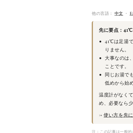
他の言語：
中文
・
E
先に要点：41
41℃は足
りません。
大事なのは
ことです。
同じお湯で
低めから始
温度計がなく
め、必要なら
→
使い方を先
注：この記事は一般的