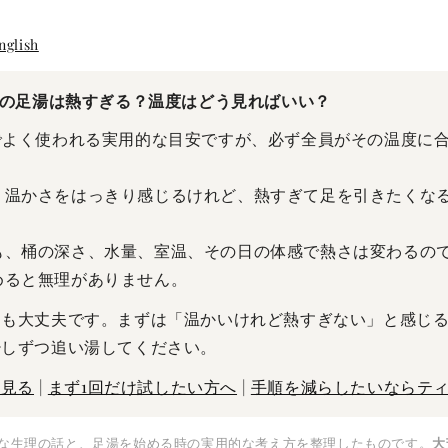
nglish
℃の足湯は熱すぎる？温度はどう見ればいい？
湯でよく使われる実用的な目安ですが、必ず全員がその温度に
、温かさをはっきり感じるけれど、熱すぎて足を引きたくな
も、桶の深さ、水量、室温、その日の体感で熱さは変わるの
めると無理がありません。
ても大丈夫です。まずは「温かいけれど熱すぎない」と感じ
少しずつ追い湯してください。
に見る
|
まず1回だけ試したい方へ
|
手順を減らしたいならテ
な生理の話と、足湯を始める時の実用的な考え方を整理したものです。
大