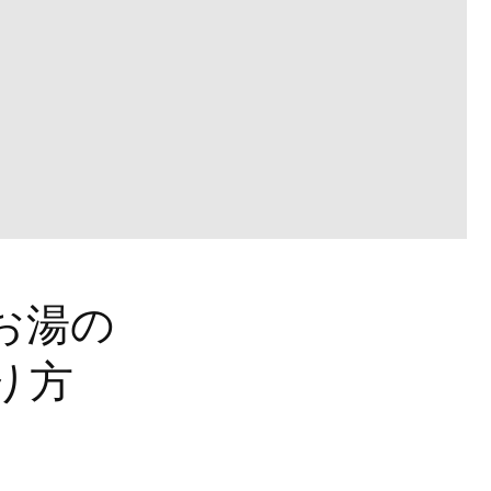
お湯の
り方