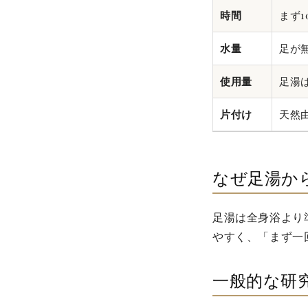
時間
まず
水量
足が
使用量
足湯
片付け
天然
なぜ足湯か
足湯は全身浴より
やすく、「まず一
一般的な研