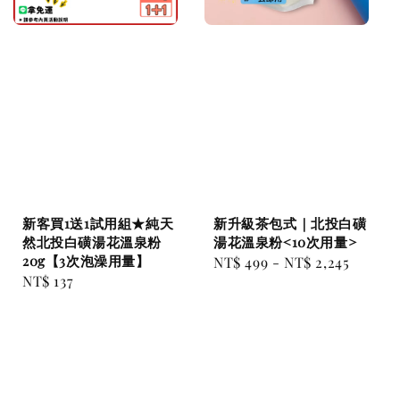
新客買1送1試用組★純天
新升級茶包式｜北投白磺
然北投白磺湯花溫泉粉
湯花溫泉粉<10次用量>
20g【3次泡澡用量】
Regular
NT$ 499
-
NT$ 2,245
Regular
NT$ 137
price
price