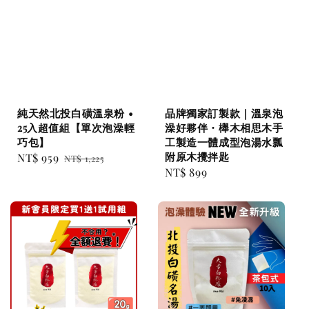
純天然北投白磺溫泉粉 •
品牌獨家訂製款｜溫泉泡
25入超值組【單次泡澡輕
澡好夥伴・櫸木相思木手
巧包】
工製造一體成型泡湯水瓢
附原木攪拌匙
Sale
NT$ 959
Regular
NT$ 1,225
Regular
NT$ 899
price
price
price