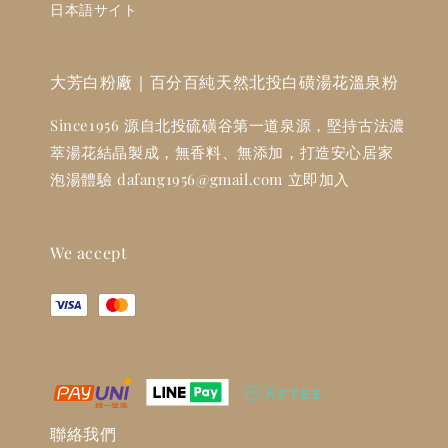
日本語サイト
大芳白粉廠｜百分百純天然北投白磺湯花溫泉粉
Since1956 源自北投硫磺谷第一道泉源，堅持古法濃
萃湯花結晶製成，無香料、無添加，打造安心居家
泡湯體驗 dafang1956@gmail.com 立即加入
We accept
聯絡我們