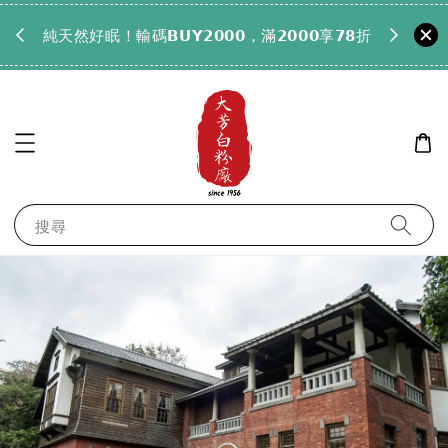
𝟵𝟵全
純天然好眠！輸碼𝗕𝗨𝗬𝟮𝟬𝟬𝟬，滿𝟮𝟬𝟬𝟬享𝟳𝟴折
搜尋