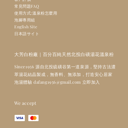
常見問題FAQ
使用方式:溫泉粉怎麼用
泡腳專用組
English Site
日本語サイト
大芳白粉廠｜百分百純天然北投白磺湯花溫泉粉
Since1956 源自北投硫磺谷第一道泉源，堅持古法濃
萃湯花結晶製成，無香料、無添加，打造安心居家
泡湯體驗 dafang1956@gmail.com 立即加入
We accept