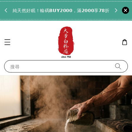
𝟵𝟵全
純天然好眠！輸碼𝗕𝗨𝗬𝟮𝟬𝟬𝟬，滿𝟮𝟬𝟬𝟬享𝟳𝟴折
搜尋