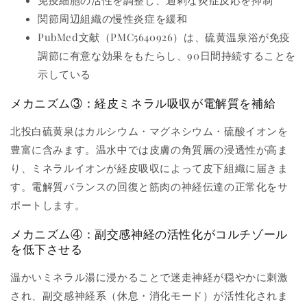
免疫細胞の活性を調整し、過剰な炎症反応を抑制
関節周辺組織の慢性炎症を緩和
PubMed文献（PMC5640926）は、硫黄温泉浴が免疫
調節に有意な効果をもたらし、90日間持続することを
示している
メカニズム③：経皮ミネラル吸収が電解質を補給
北投白硫黄泉はカルシウム・マグネシウム・硫酸イオンを
豊富に含みます。温水中では皮膚の角質層の浸透性が高ま
り、ミネラルイオンが経皮吸収によって皮下組織に届きま
す。電解質バランスの回復と筋肉の神経伝達の正常化をサ
ポートします。
メカニズム④：副交感神経の活性化がコルチゾール
を低下させる
温かいミネラル湯に浸かることで迷走神経が穏やかに刺激
され、副交感神経系（休息・消化モード）が活性化されま