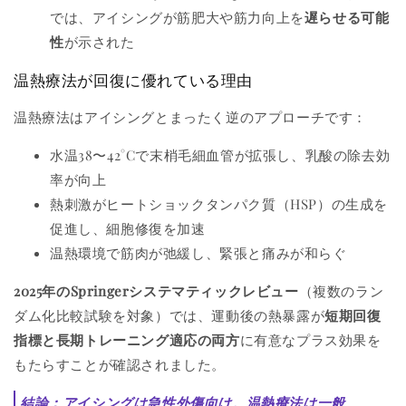
では、アイシングが筋肥大や筋力向上を
遅らせる可能
性
が示された
温熱療法が回復に優れている理由
温熱療法はアイシングとまったく逆のアプローチです：
水温38〜42°Cで末梢毛細血管が拡張し、乳酸の除去効
率が向上
熱刺激がヒートショックタンパク質（HSP）の生成を
促進し、細胞修復を加速
温熱環境で筋肉が弛緩し、緊張と痛みが和らぐ
2025年のSpringerシステマティックレビュー
（複数のラン
ダム化比較試験を対象）では、運動後の熱暴露が
短期回復
指標と長期トレーニング適応の両方
に有意なプラス効果を
もたらすことが確認されました。
結論：アイシングは急性外傷向け。温熱療法は一般