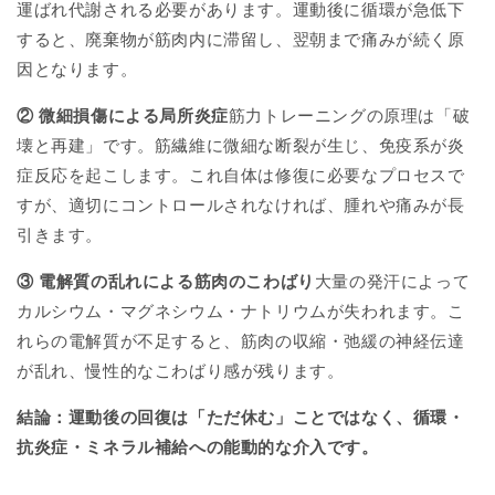
運ばれ代謝される必要があります。運動後に循環が急低下
すると、廃棄物が筋肉内に滞留し、翌朝まで痛みが続く原
因となります。
② 微細損傷による局所炎症
筋力トレーニングの原理は「破
壊と再建」です。筋繊維に微細な断裂が生じ、免疫系が炎
症反応を起こします。これ自体は修復に必要なプロセスで
すが、適切にコントロールされなければ、腫れや痛みが長
引きます。
③ 電解質の乱れによる筋肉のこわばり
大量の発汗によって
カルシウム・マグネシウム・ナトリウムが失われます。こ
れらの電解質が不足すると、筋肉の収縮・弛緩の神経伝達
が乱れ、慢性的なこわばり感が残ります。
結論：運動後の回復は「ただ休む」ことではなく、循環・
抗炎症・ミネラル補給への能動的な介入です。