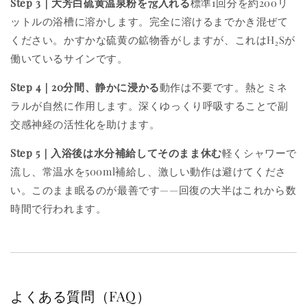
Step 3｜大芳白硫黄温泉粉を7g入れる
標準1回分を約200リ
ットルの浴槽に溶かします。完全に溶けるまでかき混ぜて
ください。かすかな硫黄の鉱物香がしますが、これはH₂Sが
働いているサインです。
Step 4｜20分間、静かに浸かる
動作は不要です。熱とミネ
ラルが自然に作用します。深くゆっくり呼吸することで副
交感神経の活性化を助けます。
Step 5｜入浴後は水分補給してそのまま休む
軽くシャワーで
流し、常温水を500ml補給し、激しい動作は避けてくださ
い。このまま眠るのが最善です——回復の大半はこれから数
時間で行われます。
よくある質問（FAQ）