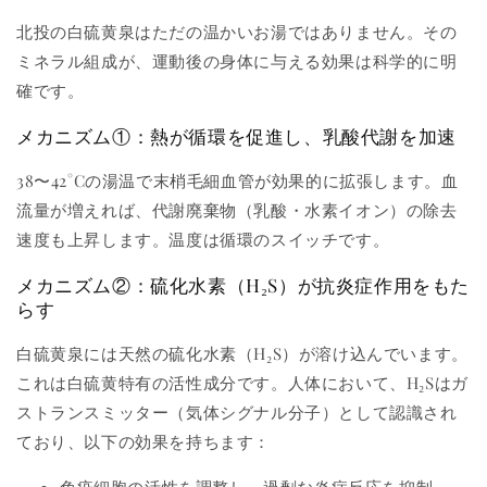
北投の白硫黄泉はただの温かいお湯ではありません。その
ミネラル組成が、運動後の身体に与える効果は科学的に明
確です。
メカニズム①：熱が循環を促進し、乳酸代謝を加速
38〜42°Cの湯温で末梢毛細血管が効果的に拡張します。血
流量が増えれば、代謝廃棄物（乳酸・水素イオン）の除去
速度も上昇します。温度は循環のスイッチです。
メカニズム②：硫化水素（H₂S）が抗炎症作用をもた
らす
白硫黄泉には天然の硫化水素（H₂S）が溶け込んでいます。
これは白硫黄特有の活性成分です。人体において、H₂Sはガ
ストランスミッター（気体シグナル分子）として認識され
ており、以下の効果を持ちます：