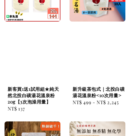
新客買1送1試用組★純天
新升級茶包式｜北投白磺
然北投白磺湯花溫泉粉
湯花溫泉粉<10次用量>
20g【3次泡澡用量】
Regular
NT$ 499
-
NT$ 2,245
Regular
NT$ 137
price
price