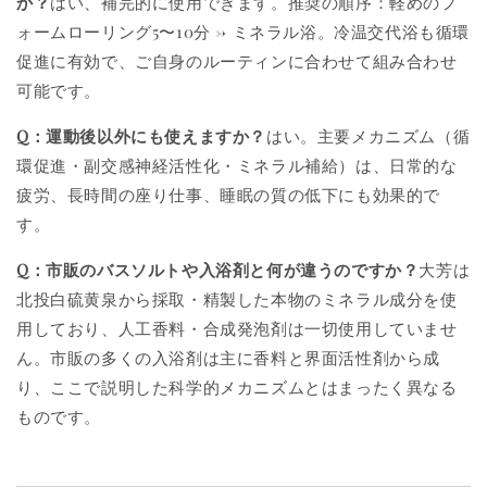
か？
はい、補完的に使用できます。推奨の順序：軽めのフ
ォームローリング5〜10分 → ミネラル浴。冷温交代浴も循環
促進に有効で、ご自身のルーティンに合わせて組み合わせ
可能です。
Q：運動後以外にも使えますか？
はい。主要メカニズム（循
環促進・副交感神経活性化・ミネラル補給）は、日常的な
疲労、長時間の座り仕事、睡眠の質の低下にも効果的で
す。
Q：市販のバスソルトや入浴剤と何が違うのですか？
大芳は
北投白硫黄泉から採取・精製した本物のミネラル成分を使
用しており、人工香料・合成発泡剤は一切使用していませ
ん。市販の多くの入浴剤は主に香料と界面活性剤から成
り、ここで説明した科学的メカニズムとはまったく異なる
ものです。