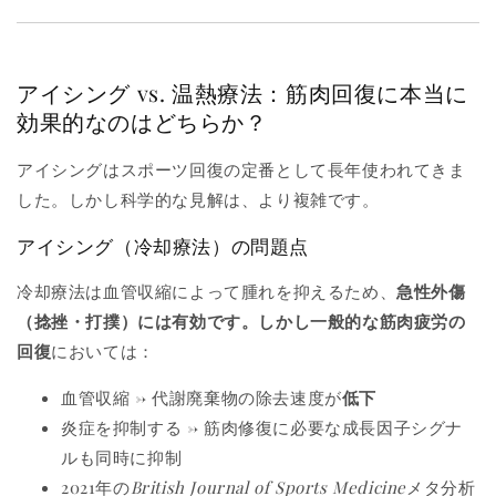
アイシング vs. 温熱療法：筋肉回復に本当に
効果的なのはどちらか？
アイシングはスポーツ回復の定番として長年使われてきま
した。しかし科学的な見解は、より複雑です。
アイシング（冷却療法）の問題点
冷却療法は血管収縮によって腫れを抑えるため、
急性外傷
（捻挫・打撲）
には有効です。しかし
一般的な筋肉疲労の
回復
においては：
血管収縮 → 代謝廃棄物の除去速度が
低下
炎症を抑制する → 筋肉修復に必要な成長因子シグナ
ルも同時に抑制
2021年の
British Journal of Sports Medicine
メタ分析