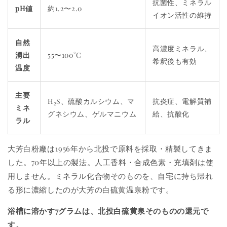
抗菌性、ミネラル
pH値
約1.2〜2.0
イオン活性の維持
自然
高濃度ミネラル、
湧出
55〜100°C
希釈後も有効
温度
主要
H₂S、硫酸カルシウム、マ
抗炎症、電解質補
ミネ
グネシウム、ゲルマニウム
給、抗酸化
ラル
大芳白粉廠は1956年から北投で原料を採取・精製してきま
した。70年以上の製法。人工香料・合成色素・充填剤は使
用しません。ミネラル化合物そのものを、自宅に持ち帰れ
る形に濃縮したのが大芳の白硫黄温泉粉です。
浴槽に溶かす7グラムは、北投白硫黄泉そのものの還元で
す。