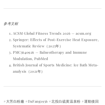
参考文献
ACSM Global Fitness Trends 2026 — acsm.org
Springer: Effects of Post-Exercise Heat Exposure,
Systematic Review（2025年）
PMC5640926 — Balneotherapy and Immune
Modulation, PubMed
British Journal of Sports Medicine: Ice Bath Meta-
analysis（2021年）
#大芳白粉廠 #DaFang1956 #北投白硫黄温泉粉 #運動後回