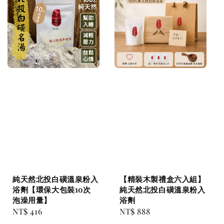
純天然北投白磺溫泉粉入
【精裝木製禮盒六入組】
浴劑【環保大包裝10次
純天然北投白磺溫泉粉入
泡澡用量】
浴劑
Regular
NT$ 416
Regular
NT$ 888
price
price