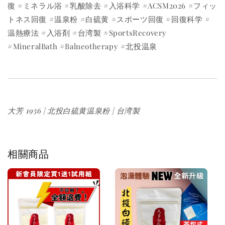
復 #ミネラル浴 #乳酸除去 #入浴科学 #ACSM2026 #フィッ
トネス回復 #温泉粉 #白硫黄 #スポーツ回復 #回復科学 #
温熱療法 #入浴剤 #台湾製 #SportsRecovery
#MineralBath #Balneotherapy #北投温泉
大芳 1956 | 北投白硫黄温泉粉 | 台湾製
相關商品